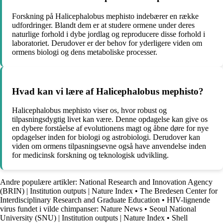
Forskning på Halicephalobus mephisto indebærer en række
udfordringer. Blandt dem er at studere ormene under deres
naturlige forhold i dybe jordlag og reproducere disse forhold i
laboratoriet. Derudover er der behov for yderligere viden om
ormens biologi og dens metaboliske processer.
Hvad kan vi lære af Halicephalobus mephisto?
Halicephalobus mephisto viser os, hvor robust og
tilpasningsdygtig livet kan være. Denne opdagelse kan give os
en dybere forståelse af evolutionens magt og åbne døre for nye
opdagelser inden for biologi og astrobiologi. Derudover kan
viden om ormens tilpasningsevne også have anvendelse inden
for medicinsk forskning og teknologisk udvikling.
Andre populære artikler:
National Research and Innovation Agency
(BRIN) | Institution outputs | Nature Index
•
The Bredesen Center for
Interdisciplinary Research and Graduate Education
•
HIV-lignende
virus fundet i vilde chimpanser: Nature News
•
Seoul National
University (SNU) | Institution outputs | Nature Index
•
Shell