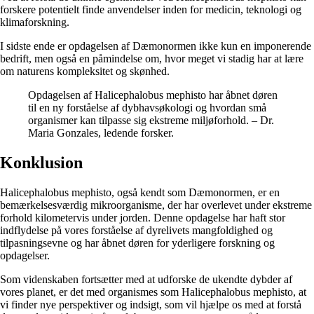
forskere potentielt finde anvendelser inden for medicin, teknologi og
klimaforskning.
I sidste ende er opdagelsen af ​​Dæmonormen ikke kun en imponerende
bedrift, men også en påmindelse om, hvor meget vi stadig har at lære
om naturens kompleksitet og skønhed.
Opdagelsen af Halicephalobus mephisto har åbnet døren
til en ny forståelse af dybhavsøkologi og hvordan små
organismer kan tilpasse sig ekstreme miljøforhold. – Dr.
Maria Gonzales, ledende forsker.
Konklusion
Halicephalobus mephisto, også kendt som Dæmonormen, er en
bemærkelsesværdig mikroorganisme, der har overlevet under ekstreme
forhold kilometervis under jorden. Denne opdagelse har haft stor
indflydelse på vores forståelse af dyrelivets mangfoldighed og
tilpasningsevne og har åbnet døren for yderligere forskning og
opdagelser.
Som videnskaben fortsætter med at udforske de ukendte dybder af
vores planet, er det med organismes som Halicephalobus mephisto, at
vi finder nye perspektiver og indsigt, som vil hjælpe os med at forstå