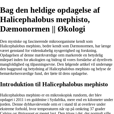
Bag den heldige opdagelse af
Halicephalobus mephisto,
Dæmonormen || Økologi
Den mystiske og fascinerende mikroorganisme kendt som
Halicephalobus mephisto, bedre kendt som Dæmonormen, har længe
været genstand for videnskabelig nysgerrighed og forskning.
Opdagelsen af denne mærkværdige orm markerede en betydelig
milepæl inden for økologien og bidrog til vores forståelse af dyrelivets
mangfoldighed og tilpasningsevne. Den følgende artikel vil undersøge
den baggrund og betydning af Halicephalobus mephisto og belyse de
bemærkelsesværdige fund, der førte til dens opdagelse.
Introduktion til Halicephalobus mephisto
Halicephalobus mephisto er en mikroskopisk rundorm, der blev
opdaget i 2011 i en guldmine i Sydafrika, mere end en kilometer under
jorden. Denne dybhavslevende orm er i stand til at overleve under
ekstreme forhold, hvor temperaturen når op på omkring 37 grader
Celsius og iltniveauet er meget lavt. Den trives i det, der normalt ville