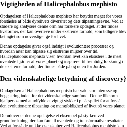
Vigtigheden af Halicephalobus mephisto
Opdagelsen af Halicephalobus mephisto har betydet meget for vores
forståelse af både dyrelivets diversitet og dets tilpasningsevne. Ved at
studere og analysere denne orm har forskere opdaget, at der findes
livsformer, der kan overleve under ekstreme forhold, som tidligere blev
betragtet som uoverstigelige for livet.
Denne opdagelse giver også indsigt i evolutionære processer og
hvordan arter kan tilpasse sig ekstreme miljøer over tid.
Halicephalobus mephisto viser, hvordan livet kan eksistere i de mest
uventede hjørner af vores planet og inspirerer til fremtidig forskning i
de ekstreme forhold, der findes både på og uden for Jorden.
Den videnskabelige betydning af discovery}
Opdagelsen af Halicephalobus mephisto har vakt stor interesse og
begejstring inden for det videnskabelige samfund. Denne lille orm
hjælper os med at udfylde et vigtigt stykke i puslespillet for at forstå
den evolutionære tilpasning og mangfoldighed af livet på vores planet.
Derudover er denne opdagelse et eksempel på styrken ved
grundforskning, der kan føre til uventede og transformative resultater.
Ved at forstå de unikke egenskaber ved Halicephalobus mephisto kan