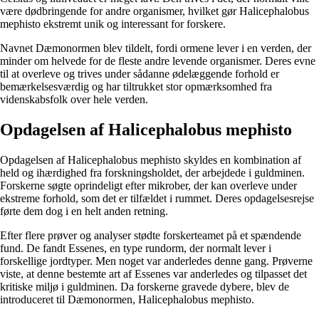
være dødbringende for andre organismer, hvilket gør Halicephalobus
mephisto ekstremt unik og interessant for forskere.
Navnet Dæmonormen blev tildelt, fordi ormene lever i en verden, der
minder om helvede for de fleste andre levende organismer. Deres evne
til at overleve og trives under sådanne ødelæggende forhold er
bemærkelsesværdig og har tiltrukket stor opmærksomhed fra
videnskabsfolk over hele verden.
Opdagelsen af Halicephalobus mephisto
Opdagelsen af Halicephalobus mephisto skyldes en kombination af
held og ihærdighed fra forskningsholdet, der arbejdede i guldminen.
Forskerne søgte oprindeligt efter mikrober, der kan overleve under
ekstreme forhold, som det er tilfældet i rummet. Deres opdagelsesrejse
førte dem dog i en helt anden retning.
Efter flere prøver og analyser stødte forskerteamet på et spændende
fund. De fandt Essenes, en type rundorm, der normalt lever i
forskellige jordtyper. Men noget var anderledes denne gang. Prøverne
viste, at denne bestemte art af Essenes var anderledes og tilpasset det
kritiske miljø i guldminen. Da forskerne gravede dybere, blev de
introduceret til Dæmonormen, Halicephalobus mephisto.