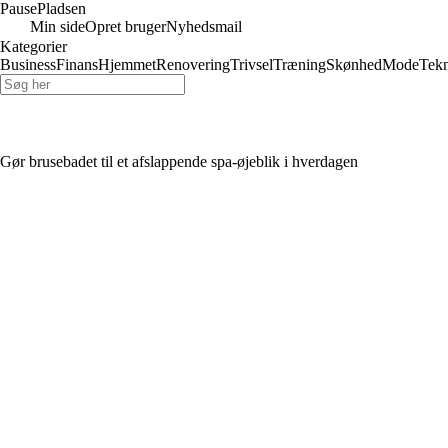
Pause
Pladsen
Min side
Opret bruger
Nyhedsmail
Kategorier
Business
Finans
Hjemmet
Renovering
Trivsel
Træning
Skønhed
Mode
Tekn
Gør brusebadet til et afslappende spa-øjeblik i hverdagen