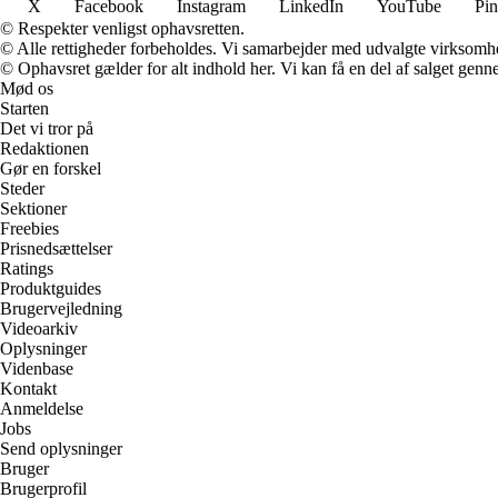
X
Facebook
Instagram
LinkedIn
YouTube
Pin
© Respekter venligst ophavsretten.
© Alle rettigheder forbeholdes. Vi samarbejder med udvalgte virksomhed
© Ophavsret gælder for alt indhold her. Vi kan få en del af salget genne
Mød os
Starten
Det vi tror på
Redaktionen
Gør en forskel
Steder
Sektioner
Freebies
Prisnedsættelser
Ratings
Produktguides
Brugervejledning
Videoarkiv
Oplysninger
Videnbase
Kontakt
Anmeldelse
Jobs
Send oplysninger
Bruger
Brugerprofil