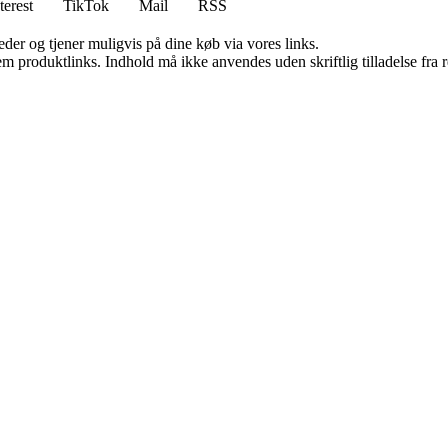
terest
TikTok
Mail
RSS
er og tjener muligvis på dine køb via vores links.
m produktlinks. Indhold må ikke anvendes uden skriftlig tilladelse fra r