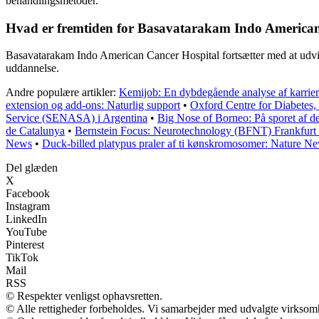
behandlingsmetoder.
Hvad er fremtiden for Basavatarakam Indo American
Basavatarakam Indo American Cancer Hospital fortsætter med at udvide 
uddannelse.
Andre populære artikler:
Kemijob: En dybdegående analyse af karrie
extension og add-ons: Naturlig support
•
Oxford Centre for Diabete
Service (SENASA) i Argentina
•
Big Nose of Borneo: På sporet af d
de Catalunya
•
Bernstein Focus: Neurotechnology (BFNT) Frankfurt | 
News
•
Duck-billed platypus praler af ti kønskromosomer: Nature N
Del glæden
X
Facebook
Instagram
LinkedIn
YouTube
Pinterest
TikTok
Mail
RSS
© Respekter venligst ophavsretten.
© Alle rettigheder forbeholdes. Vi samarbejder med udvalgte virksomh