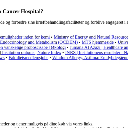
 Cancer Hospital?
og forbedre sine kræftbehandlingsfaciliteter og forblive engageret i at 
remuligheder inden for kemi
•
Ministry of Energy and Natural Resour
s, Endocrinology and Metabolism (OCDEM)
•
MTS hjemmeside
•
Univ
en vanskelige proboscisabe | Økologi
•
Jumana Al Azazi | Healthcare 
Institution outputs | Nature Index
•
INRS | Institutionens resultater i 
ews
•
Fakultetsmedlemsjobs
•
Windom Allergy, Asthma: En dybdegående
eder og tjener muligvis på dine køb via vores links.