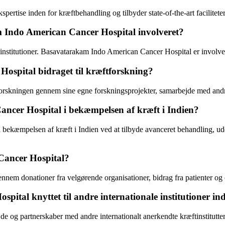
ertise inden for kræftbehandling og tilbyder state-of-the-art facilitet
 Indo American Cancer Hospital involveret?
institutioner. Basavatarakam Indo American Cancer Hospital er involver
spital bidraget til kræftforskning?
rskningen gennem sine egne forskningsprojekter, samarbejde med andre 
ncer Hospital i bekæmpelsen af ​​kræft i Indien?
i bekæmpelsen af ​​kræft i Indien ved at tilbyde avanceret behandling,
Cancer Hospital?
em donationer fra velgørende organisationer, bidrag fra patienter og o
tal knyttet til andre internationale institutioner in
og partnerskaber med andre internationalt anerkendte kræftinstitutter 