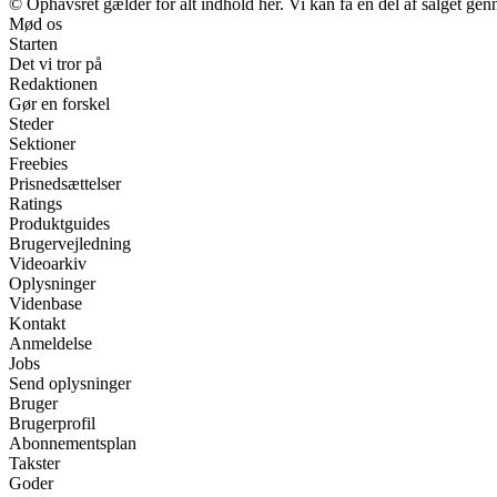
© Ophavsret gælder for alt indhold her. Vi kan få en del af salget gen
Mød os
Starten
Det vi tror på
Redaktionen
Gør en forskel
Steder
Sektioner
Freebies
Prisnedsættelser
Ratings
Produktguides
Brugervejledning
Videoarkiv
Oplysninger
Videnbase
Kontakt
Anmeldelse
Jobs
Send oplysninger
Bruger
Brugerprofil
Abonnementsplan
Takster
Goder