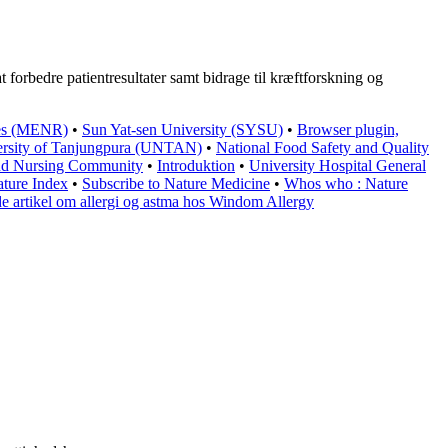
forbedre patientresultater samt bidrage til kræftforskning og
ces (MENR)
•
Sun Yat-sen University (SYSU)
•
Browser plugin,
ersity of Tanjungpura (UNTAN)
•
National Food Safety and Quality
and Nursing Community
•
Introduktion
•
University Hospital General
Nature Index
•
Subscribe to Nature Medicine
•
Whos who : Nature
 artikel om allergi og astma hos Windom Allergy