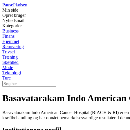
Pause
Pladsen
Min side
Opret bruger
Nyhedsmail
Kategorier
Business
Finans
Hjemmet
Renovering
Trivsel
Træning
Skønhed
Mode
Teknologi
Ture
Basavatarakam Indo American Ca
Basavatarakam Indo American Cancer Hospital (BIACH & RI) er en velre
kræftbehandling og har opnået bemærkelsesværdige resultater. I denne ar
Institutionens profil