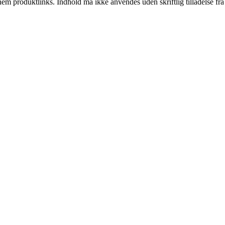
nem produktlinks. Indhold må ikke anvendes uden skriftlig tilladelse fra