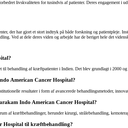
forbedret livskvaliteten for tusindvis af patienter. Deres engagement i u
r, der har gjort et stort indtryk på både forskning og patientpleje. Ins
ndling. Ved at dele deres viden og arbejde har de beriget hele det vide
ital?
il behandling af kræftpatienter i Indien. Det blev grundlagt i 2000 og 
m Indo American Cancer Hospital?
itutionelle resultater i form af avancerede behandlingsmetoder, innova
atarakam Indo American Cancer Hospital?
um af kræftbehandlinger, herunder kirurgi, strålebehandling, kemoterap
Hospital til kræftbehandling?