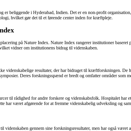
er beliggende i Hyderabad, Indien. Det er en non-profit organisation, d
logi, hvilket gør det til et førende center inden for kræftpleje.
Index
s placering på Nature Index. Nature Index rangerer institutioner baseret
ket vidner om institutionens bidrag til videnskaben.
idenskabelige resultater, der har bidraget til kræftforskningen. De har 
 og symposier. Deres forskningsspænd er bredt og omfatter områder som 
er til rådighed for andre forskere og videnskabsfolk. Hospitalet har eta
 Dette har været afgørende for at fremme videnskabelig udveksling og sam
l videnskaben gennem sine forskningsresultater, men har også været afg