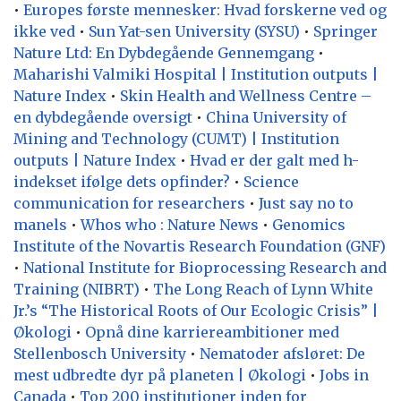
•
Europes første mennesker: Hvad forskerne ved og
ikke ved
•
Sun Yat-sen University (SYSU)
•
Springer
Nature Ltd: En Dybdegående Gennemgang
•
Maharishi Valmiki Hospital | Institution outputs |
Nature Index
•
Skin Health and Wellness Centre –
en dybdegående oversigt
•
China University of
Mining and Technology (CUMT) | Institution
outputs | Nature Index
•
Hvad er der galt med h-
indekset ifølge dets opfinder?
•
Science
communication for researchers
•
Just say no to
manels
•
Whos who : Nature News
•
Genomics
Institute of the Novartis Research Foundation (GNF)
•
National Institute for Bioprocessing Research and
Training (NIBRT)
•
The Long Reach of Lynn White
Jr.’s “The Historical Roots of Our Ecologic Crisis” |
Økologi
•
Opnå dine karriereambitioner med
Stellenbosch University
•
Nematoder afsløret: De
mest udbredte dyr på planeten | Økologi
•
Jobs in
Canada
•
Top 200 institutioner inden for