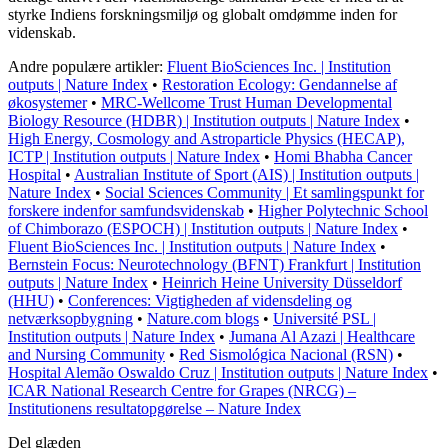
styrke Indiens forskningsmiljø og globalt omdømme inden for
videnskab.
Andre populære artikler:
Fluent BioSciences Inc. | Institution
outputs | Nature Index
•
Restoration Ecology: Gendannelse af
økosystemer
•
MRC-Wellcome Trust Human Developmental
Biology Resource (HDBR) | Institution outputs | Nature Index
•
High Energy, Cosmology and Astroparticle Physics (HECAP),
ICTP | Institution outputs | Nature Index
•
Homi Bhabha Cancer
Hospital
•
Australian Institute of Sport (AIS) | Institution outputs |
Nature Index
•
Social Sciences Community | Et samlingspunkt for
forskere indenfor samfundsvidenskab
•
Higher Polytechnic School
of Chimborazo (ESPOCH) | Institution outputs | Nature Index
•
Fluent BioSciences Inc. | Institution outputs | Nature Index
•
Bernstein Focus: Neurotechnology (BFNT) Frankfurt | Institution
outputs | Nature Index
•
Heinrich Heine University Düsseldorf
(HHU)
•
Conferences: Vigtigheden af vidensdeling og
netværksopbygning
•
Nature.com blogs
•
Université PSL |
Institution outputs | Nature Index
•
Jumana Al Azazi | Healthcare
and Nursing Community
•
Red Sismológica Nacional (RSN)
•
Hospital Alemão Oswaldo Cruz | Institution outputs | Nature Index
•
ICAR National Research Centre for Grapes (NRCG) –
Institutionens resultatopgørelse – Nature Index
Del glæden