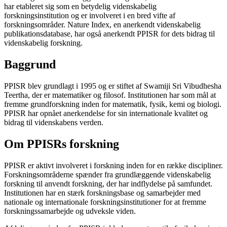
har etableret sig som en betydelig videnskabelig
forskningsinstitution og er involveret i en bred vifte af
forskningsområder. Nature Index, en anerkendt videnskabelig
publikationsdatabase, har også anerkendt PPISR for dets bidrag til
videnskabelig forskning.
Baggrund
PPISR blev grundlagt i 1995 og er stiftet af Swamiji Sri Vibudhesha
Teertha, der er matematiker og filosof. Institutionen har som mål at
fremme grundforskning inden for matematik, fysik, kemi og biologi.
PPISR har opnået anerkendelse for sin internationale kvalitet og
bidrag til videnskabens verden.
Om PPISRs forskning
PPISR er aktivt involveret i forskning inden for en række discipliner.
Forskningsområderne spænder fra grundlæggende videnskabelig
forskning til anvendt forskning, der har indflydelse på samfundet.
Institutionen har en stærk forskningsbase og samarbejder med
nationale og internationale forskningsinstitutioner for at fremme
forskningssamarbejde og udveksle viden.