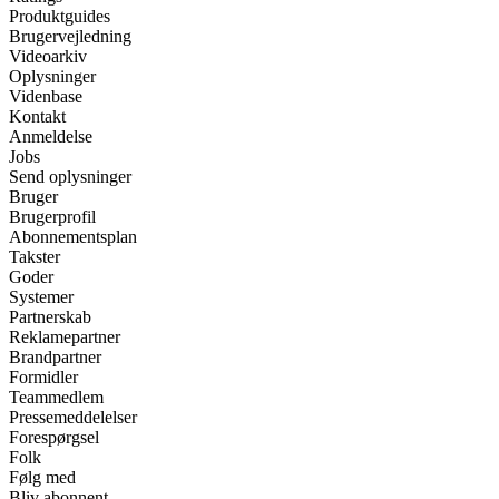
Produktguides
Brugervejledning
Videoarkiv
Oplysninger
Videnbase
Kontakt
Anmeldelse
Jobs
Send oplysninger
Bruger
Brugerprofil
Abonnementsplan
Takster
Goder
Systemer
Partnerskab
Reklamepartner
Brandpartner
Formidler
Teammedlem
Pressemeddelelser
Forespørgsel
Folk
Følg med
Bliv abonnent