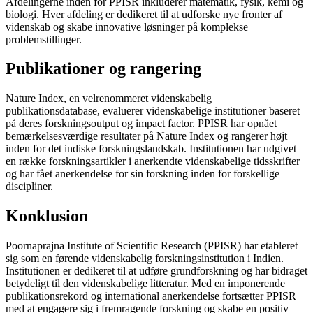
Afdelingerne inden for PPISR inkluderer matematik, fysik, kemi og
biologi. Hver afdeling er dedikeret til at udforske nye fronter af
videnskab og skabe innovative løsninger på komplekse
problemstillinger.
Publikationer og rangering
Nature Index, en velrenommeret videnskabelig
publikationsdatabase, evaluerer videnskabelige institutioner baseret
på deres forskningsoutput og impact factor. PPISR har opnået
bemærkelsesværdige resultater på Nature Index og rangerer højt
inden for det indiske forskningslandskab. Institutionen har udgivet
en række forskningsartikler i anerkendte videnskabelige tidsskrifter
og har fået anerkendelse for sin forskning inden for forskellige
discipliner.
Konklusion
Poornaprajna Institute of Scientific Research (PPISR) har etableret
sig som en førende videnskabelig forskningsinstitution i Indien.
Institutionen er dedikeret til at udføre grundforskning og har bidraget
betydeligt til den videnskabelige litteratur. Med en imponerende
publikationsrekord og international anerkendelse fortsætter PPISR
med at engagere sig i fremragende forskning og skabe en positiv