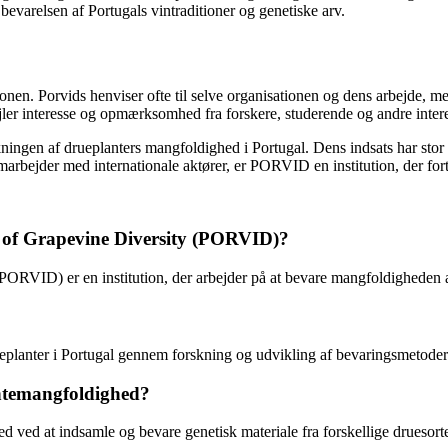
r bevarelsen af Portugals vintraditioner og genetiske arv.
onen. Porvids henviser ofte til selve organisationen og dens arbejde, m
jler interesse og opmærksomhed fra forskere, studerende og andre intere
kningen af drueplanters mangfoldighed i Portugal. Dens indsats har stor
arbejder med internationale aktører, er PORVID en institution, der forts
n of Grapevine Diversity (PORVID)?
PORVID) er en institution, der arbejder på at bevare mangfoldigheden af
lanter i Portugal gennem forskning og udvikling af bevaringsmetoder
antemangfoldighed?
 ved at indsamle og bevare genetisk materiale fra forskellige druesorte