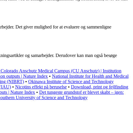
arbejder. Det giver mulighed for at evaluere og sammenligne
skningsartikler og samarbejder. Derudover kan man også besøge
f Colorado Anschutz Medical Campus (CU Anschutz) | Institution
tion outputs | Nature Index
•
National Institute for Health and Medical
ining (NIBRT)
•
Okinawa Institute of Science and Technology
 (IAU)
•
Nicotins effekt på beruselse
•
Download, print og fejlfinding
puts | Nature Index
•
Det tungeste grundstof er blevet skabt – igen:
uthern University of Science and Technology