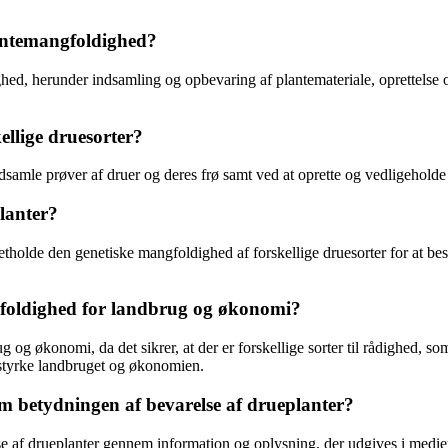
antemangfoldighed?
d, herunder indsamling og opbevaring af plantemateriale, oprettelse 
llige druesorter?
dsamle prøver af druer og deres frø samt ved at oprette og vedligeholde
lanter?
retholde den genetiske mangfoldighed af forskellige druesorter for at b
gfoldighed for landbrug og økonomi?
og økonomi, da det sikrer, at der er forskellige sorter til rådighed, s
 styrke landbruget og økonomien.
betydningen af ​​bevarelse af drueplanter?
 af drueplanter gennem information og oplysning, der udgives i medier