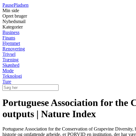
Pause
Pladsen
Min side
Opret bruger
Nyhedsmail
Kategorier
Business
Finans
Hjemmet
Renovering
Trivsel
Træning
Skønhed
Mode
Teknologi
Ture
Portuguese Association for the 
outputs | Nature Index
Portuguese Association for the Conservation of Grapevine Diversity, 
historie og omfattende arbejde, er PORVID en institution, der har været