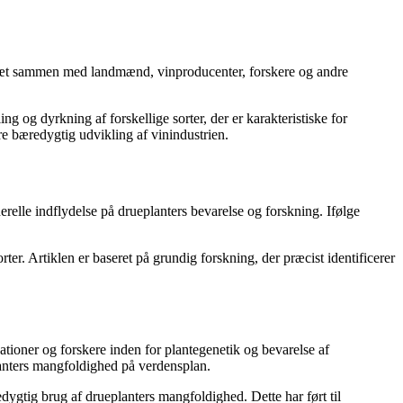
 tæt sammen med landmænd, vinproducenter, forskere og andre
og dyrkning af forskellige sorter, der er karakteristiske for
re bæredygtig udvikling af vinindustrien.
relle indflydelse på drueplanters bevarelse og forskning. Ifølge
r. Artiklen er baseret på grundig forskning, der præcist identificerer
ationer og forskere inden for plantegenetik og bevarelse af
planters mangfoldighed på verdensplan.
edygtig brug af drueplanters mangfoldighed. Dette har ført til