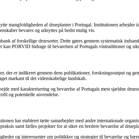
tte mangfoldigheden af drueplanter i Portugal. Institutionen arbejder
egenskaber bevares og udnyttes på bedst mulig vis.
 af forskellige druesorter. Dette gøres gennem systematisk indsamling 
cer kan PORVID bidrage til bevarelsen af Portugals vintraditioner og sik
er, der er indikeret gennem dens publikationer, forskningsoutput og gene
et markant til det videnskabelige landskab.
de med karakterisering og bevarelse af Portugals mest sjældne druesorte
rofil og potentielle anvendelse.
tionen har etableret tætte samarbejder med andre internationale organis
g praksis samt fælles projekter for at sikre en bredere bevarelse af drue
gheder og interessenter om politikker og strategier til bevarelse og bær