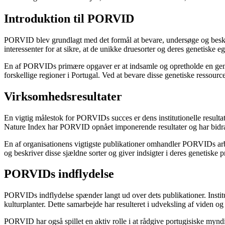
Introduktion til PORVID
PORVID blev grundlagt med det formål at bevare, undersøge og besky
interessenter for at sikre, at de unikke druesorter og deres genetiske 
En af PORVIDs primære opgaver er at indsamle og opretholde en genbank
forskellige regioner i Portugal. Ved at bevare disse genetiske ressour
Virksomhedsresultater
En vigtig målestok for PORVIDs succes er dens institutionelle resultat
Nature Index har PORVID opnået imponerende resultater og har bidrag
En af organisationens vigtigste publikationer omhandler PORVIDs arbej
og beskriver disse sjældne sorter og giver indsigter i deres genetiske p
PORVIDs indflydelse
PORVIDs indflydelse spænder langt ud over dets publikationer. Institu
kulturplanter. Dette samarbejde har resulteret i udveksling af viden o
PORVID har også spillet en aktiv rolle i at rådgive portugisiske myndi