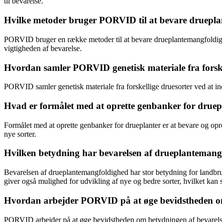
til bevarelse.
Hvilke metoder bruger PORVID til at bevare druepl
PORVID bruger en række metoder til at bevare drueplantemangfoldighe
vigtigheden af ​​bevarelse.
Hvordan samler PORVID genetisk materiale fra forske
PORVID samler genetisk materiale fra forskellige druesorter ved at in
Hvad er formålet med at oprette genbanker for druep
Formålet med at oprette genbanker for drueplanter er at bevare og op
nye sorter.
Hvilken betydning har bevarelsen af drueplanteman
Bevarelsen af drueplantemangfoldighed har stor betydning for landbrug 
giver også mulighed for udvikling af nye og bedre sorter, hvilket kan
Hvordan arbejder PORVID på at øge bevidstheden om 
PORVID arbejder på at øge bevidstheden om betydningen af ​​bevarelse