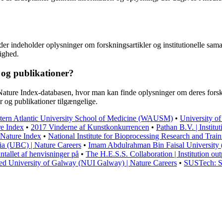
der indeholder oplysninger om forskningsartikler og institutionelle sam
ighed.
 og publikationer?
 Nature Index-databasen, hvor man kan finde oplysninger om deres for
r og publikationer tilgængelige.
tern Atlantic University School of Medicine (WAUSM)
•
University o
re Index
•
2017 Vinderne af Kunstkonkurrencen
•
Pathan B.V. | Institu
| Nature Index
•
National Institute for Bioprocessing Research and Tra
ia (UBC) | Nature Careers
•
Imam Abdulrahman Bin Faisal University
antallet af henvisninger på
•
The H.E.S.S. Collaboration | Institution out
ed University of Galway (NUI Galway) | Nature Careers
•
SUSTech: So