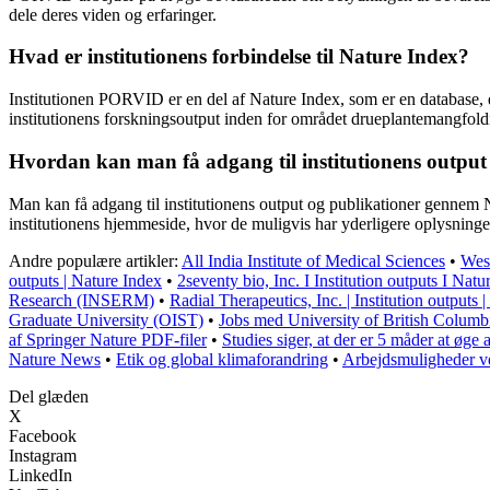
dele deres viden og erfaringer.
Hvad er institutionens forbindelse til Nature Index?
Institutionen PORVID er en del af Nature Index, som er en database, 
institutionens forskningsoutput inden for området drueplantemangfold
Hvordan kan man få adgang til institutionens output
Man kan få adgang til institutionens output og publikationer gennem
institutionens hjemmeside, hvor de muligvis har yderligere oplysninge
Andre populære artikler:
All India Institute of Medical Sciences
•
Wes
outputs | Nature Index
•
2seventy bio, Inc. I Institution outputs I Natu
Research (INSERM)
•
Radial Therapeutics, Inc. | Institution outputs 
Graduate University (OIST)
•
Jobs med University of British Columb
af Springer Nature PDF-filer
•
Studies siger, at der er 5 måder at øge 
Nature News
•
Etik og global klimaforandring
•
Arbejdsmuligheder v
Del glæden
X
Facebook
Instagram
LinkedIn