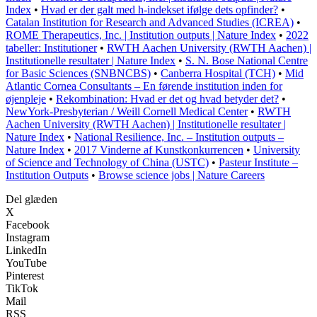
Index
•
Hvad er der galt med h-indekset ifølge dets opfinder?
•
Catalan Institution for Research and Advanced Studies (ICREA)
•
ROME Therapeutics, Inc. | Institution outputs | Nature Index
•
2022
tabeller: Institutioner
•
RWTH Aachen University (RWTH Aachen) |
Institutionelle resultater | Nature Index
•
S. N. Bose National Centre
for Basic Sciences (SNBNCBS)
•
Canberra Hospital (TCH)
•
Mid
Atlantic Cornea Consultants – En førende institution inden for
øjenpleje
•
Rekombination: Hvad er det og hvad betyder det?
•
NewYork-Presbyterian / Weill Cornell Medical Center
•
RWTH
Aachen University (RWTH Aachen) | Institutionelle resultater |
Nature Index
•
National Resilience, Inc. – Institution outputs –
Nature Index
•
2017 Vinderne af Kunstkonkurrencen
•
University
of Science and Technology of China (USTC)
•
Pasteur Institute –
Institution Outputs
•
Browse science jobs | Nature Careers
Del glæden
X
Facebook
Instagram
LinkedIn
YouTube
Pinterest
TikTok
Mail
RSS