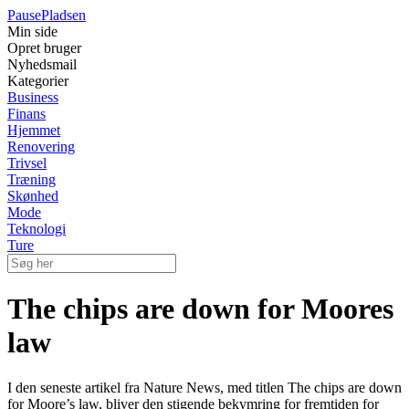
Pause
Pladsen
Min side
Opret bruger
Nyhedsmail
Kategorier
Business
Finans
Hjemmet
Renovering
Trivsel
Træning
Skønhed
Mode
Teknologi
Ture
The chips are down for Moores
law
I den seneste artikel fra Nature News, med titlen The chips are down
for Moore’s law, bliver den stigende bekymring for fremtiden for