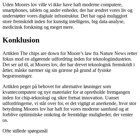
Uden Moores lov ville vi ikke have haft moderne computere,
smartphones, tablets og andre enheder, der har ændret vores liv og
understøtter vores digitale infrastruktur. Det har også muliggjort
store fremskridt inden for kunstig intelligens, big data-analyse,
medicinsk forskning og meget mere.
Konklusion
Artiklen The chips are down for Moore’s law fra Nature News retter
fokus mod en afgørende udfordring inden for teknologiindustrien.
Det ser ud til, at Moores lov, der har drevet teknologisk fremskridt i
årtier, måske nærmer sig sin grænse på grund af fysiske
begrænsninger.
Artiklen peger på behovet for alternative løsninger som
kvantecomputere og nye materialer for at opretholde fremgangen
inden for chip-teknologi og sikre fortsat innovation. Uanset
udfordringerne, vi står over for, er det vigtigt at anerkende, hvor stor
betydning Moores lov har haft for vores moderne samfund og at
forblive optimistiske omkring de fremtidige muligheder, der venter
os.
Ofte stillede spørgsmål