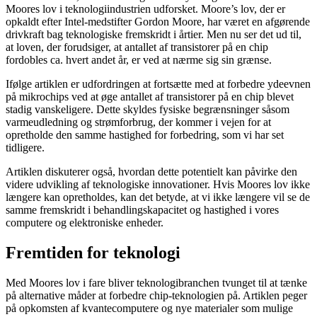
Moores lov i teknologiindustrien udforsket. Moore’s lov, der er
opkaldt efter Intel-medstifter Gordon Moore, har været en afgørende
drivkraft bag teknologiske fremskridt i årtier. Men nu ser det ud til,
at loven, der forudsiger, at antallet af transistorer på en chip
fordobles ca. hvert andet år, er ved at nærme sig sin grænse.
Ifølge artiklen er udfordringen at fortsætte med at forbedre ydeevnen
på mikrochips ved at øge antallet af transistorer på en chip blevet
stadig vanskeligere. Dette skyldes fysiske begrænsninger såsom
varmeudledning og strømforbrug, der kommer i vejen for at
opretholde den samme hastighed for forbedring, som vi har set
tidligere.
Artiklen diskuterer også, hvordan dette potentielt kan påvirke den
videre udvikling af teknologiske innovationer. Hvis Moores lov ikke
længere kan opretholdes, kan det betyde, at vi ikke længere vil se de
samme fremskridt i behandlingskapacitet og hastighed i vores
computere og elektroniske enheder.
Fremtiden for teknologi
Med Moores lov i fare bliver teknologibranchen tvunget til at tænke
på alternative måder at forbedre chip-teknologien på. Artiklen peger
på opkomsten af kvantecomputere og nye materialer som mulige