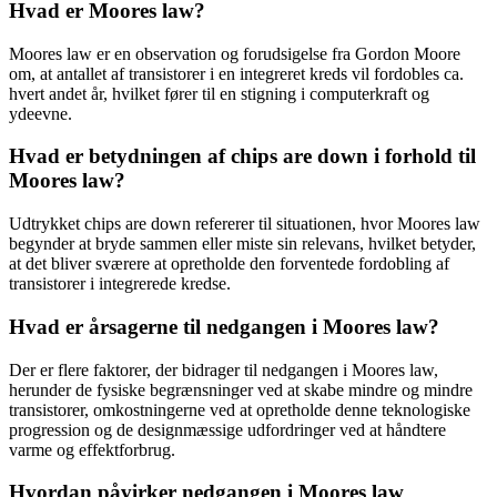
Hvad er Moores law?
Moores law er en observation og forudsigelse fra Gordon Moore
om, at antallet af transistorer i en integreret kreds vil fordobles ca.
hvert andet år, hvilket fører til en stigning i computerkraft og
ydeevne.
Hvad er betydningen af chips are down i forhold til
Moores law?
Udtrykket chips are down refererer til situationen, hvor Moores law
begynder at bryde sammen eller miste sin relevans, hvilket betyder,
at det bliver sværere at opretholde den forventede fordobling af
transistorer i integrerede kredse.
Hvad er årsagerne til nedgangen i Moores law?
Der er flere faktorer, der bidrager til nedgangen i Moores law,
herunder de fysiske begrænsninger ved at skabe mindre og mindre
transistorer, omkostningerne ved at opretholde denne teknologiske
progression og de designmæssige udfordringer ved at håndtere
varme og effektforbrug.
Hvordan påvirker nedgangen i Moores law