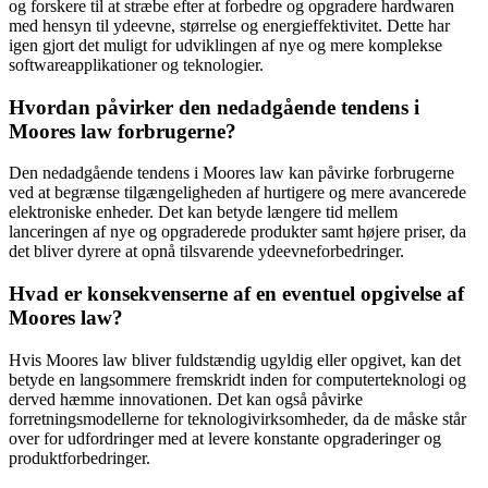
og forskere til at stræbe efter at forbedre og opgradere hardwaren
med hensyn til ydeevne, størrelse og energieffektivitet. Dette har
igen gjort det muligt for udviklingen af nye og mere komplekse
softwareapplikationer og teknologier.
Hvordan påvirker den nedadgående tendens i
Moores law forbrugerne?
Den nedadgående tendens i Moores law kan påvirke forbrugerne
ved at begrænse tilgængeligheden af hurtigere og mere avancerede
elektroniske enheder. Det kan betyde længere tid mellem
lanceringen af nye og opgraderede produkter samt højere priser, da
det bliver dyrere at opnå tilsvarende ydeevneforbedringer.
Hvad er konsekvenserne af en eventuel opgivelse af
Moores law?
Hvis Moores law bliver fuldstændig ugyldig eller opgivet, kan det
betyde en langsommere fremskridt inden for computerteknologi og
derved hæmme innovationen. Det kan også påvirke
forretningsmodellerne for teknologivirksomheder, da de måske står
over for udfordringer med at levere konstante opgraderinger og
produktforbedringer.