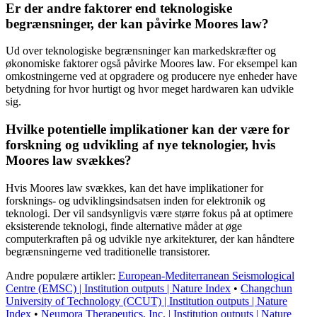
Er der andre faktorer end teknologiske
begrænsninger, der kan påvirke Moores law?
Ud over teknologiske begrænsninger kan markedskræfter og
økonomiske faktorer også påvirke Moores law. For eksempel kan
omkostningerne ved at opgradere og producere nye enheder have
betydning for hvor hurtigt og hvor meget hardwaren kan udvikle
sig.
Hvilke potentielle implikationer kan der være for
forskning og udvikling af nye teknologier, hvis
Moores law svækkes?
Hvis Moores law svækkes, kan det have implikationer for
forsknings- og udviklingsindsatsen inden for elektronik og
teknologi. Der vil sandsynligvis være større fokus på at optimere
eksisterende teknologi, finde alternative måder at øge
computerkraften på og udvikle nye arkitekturer, der kan håndtere
begrænsningerne ved traditionelle transistorer.
Andre populære artikler:
European-Mediterranean Seismological
Centre (EMSC) | Institution outputs | Nature Index
•
Changchun
University of Technology (CCUT) | Institution outputs | Nature
Index
•
Neumora Therapeutics, Inc. | Institution outputs | Nature