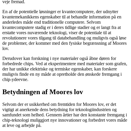
veje fremad.
En af de potentielle løsninger er kvantecomputere, der udnytter
kvantemekanikkens egenskaber til at behandle information på en
anderledes måde end traditionelle computere. Selvom
kvantecomputere stadig er i deres tidlige stadier og er langt fra at
erstatte vores nuværende teknologi, viser de potentiale til at
revolutionere vores tilgang til databehandling og muligvis også løse
de problemer, der kommer med den fysiske begrænsning af Moores
lov.
Derudover kan forskning i nye materialer også åbne døren for
forbedrede chips. Ved at eksperimentere med materialer som grafen,
der har unikke elektriske og termiske egenskaber, kan forskere
muligvis finde en ny måde at opretholde den ønskede fremgang i
chip-ydeevne.
Betydningen af Moores lov
Selvom der er usikkerhed om fremtiden for Moores lov, er det
vigtigt at anerkende dens betydning for teknologiindustrien og
samfundet som helhed. Gennem årtier har den konstante fremgang i
chip-teknologi muliggjort nye innovationer og forbedret vores måde
at leve og arbejde på.