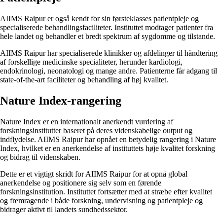
AIIMS Raipur er også kendt for sin førsteklasses patientpleje og
specialiserede behandlingsfaciliteter. Instituttet modtager patienter fra
hele landet og behandler et bredt spektrum af sygdomme og tilstande.
AIIMS Raipur har specialiserede klinikker og afdelinger til håndtering
af forskellige medicinske specialiteter, herunder kardiologi,
endokrinologi, neonatologi og mange andre. Patienterne får adgang til
state-of-the-art faciliteter og behandling af høj kvalitet.
Nature Index-rangering
Nature Index er en internationalt anerkendt vurdering af
forskningsinstitutter baseret på deres videnskabelige output og
indflydelse. AIIMS Raipur har opnået en betydelig rangering i Nature
Index, hvilket er en anerkendelse af instituttets høje kvalitet forskning
og bidrag til videnskaben.
Dette er et vigtigt skridt for AIIMS Raipur for at opnå global
anerkendelse og positionere sig selv som en førende
forskningsinstitution. Instituttet fortsætter med at stræbe efter kvalitet
og fremragende i både forskning, undervisning og patientpleje og
bidrager aktivt til landets sundhedssektor.