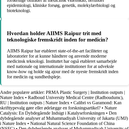
forskellige områder af medicinsk videnskab, herunder
epidemiologi, kliniske forsøg, genetik, molekylærbiologi og
bioteknologi.
Hvordan holder AIIMS Raipur trit med
teknologiske fremskridt inden for medicin?
AIIMS Raipur har etableret state-of-the-art faciliteter og
laboratorier for at kunne håndtere og anvende moderne
medicinsk teknologi. Instituttet har også etableret samarbejde
med nationale og internationale institutioner for at udveksle
know-how og holde sig ajour med de nyeste fremskridt inden
for medicin og sundhedspleje.
Andre populære artikler:
PRMA Plastic Surgery | Institution outputs |
Nature Index
•
Radboud University Medical Centre (Radboudumc),
RU | Institution outputs | Nature Index
•
Calibri vs Garamond: Kan
skrifttypevalg gøre eller ødelægge en forskningsartikel?
•
Nature
Catalysis: En Dybdegående Indsigt i Katalyseforskningen
•
Den
dybdegående analyser af Muhammadiyah University of Jakarta (UMJ)
i Nature Index
•
National Natural Science Foundation of China
(NSFC)
•
Den dybdegående analyser af Muhammadiyah University of