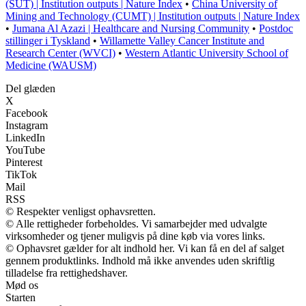
(SUT) | Institution outputs | Nature Index
•
China University of
Mining and Technology (CUMT) | Institution outputs | Nature Index
•
Jumana Al Azazi | Healthcare and Nursing Community
•
Postdoc
stillinger i Tyskland
•
Willamette Valley Cancer Institute and
Research Center (WVCI)
•
Western Atlantic University School of
Medicine (WAUSM)
Del glæden
X
Facebook
Instagram
LinkedIn
YouTube
Pinterest
TikTok
Mail
RSS
© Respekter venligst ophavsretten.
© Alle rettigheder forbeholdes. Vi samarbejder med udvalgte
virksomheder og tjener muligvis på dine køb via vores links.
© Ophavsret gælder for alt indhold her. Vi kan få en del af salget
gennem produktlinks. Indhold må ikke anvendes uden skriftlig
tilladelse fra rettighedshaver.
Mød os
Starten