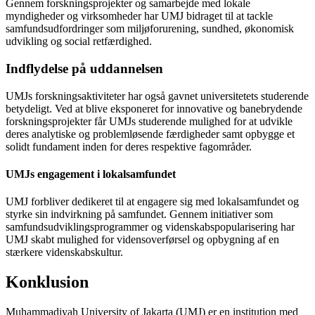
Gennem forskningsprojekter og samarbejde med lokale
myndigheder og virksomheder har UMJ bidraget til at tackle
samfundsudfordringer som miljøforurening, sundhed, økonomisk
udvikling og social retfærdighed.
Indflydelse på uddannelsen
UMJs forskningsaktiviteter har også gavnet universitetets studerende
betydeligt. Ved at blive eksponeret for innovative og banebrydende
forskningsprojekter får UMJs studerende mulighed for at udvikle
deres analytiske og problemløsende færdigheder samt opbygge et
solidt fundament inden for deres respektive fagområder.
UMJs engagement i lokalsamfundet
UMJ forbliver dedikeret til at engagere sig med lokalsamfundet og
styrke sin indvirkning på samfundet. Gennem initiativer som
samfundsudviklingsprogrammer og videnskabspopularisering har
UMJ skabt mulighed for vidensoverførsel og opbygning af en
stærkere videnskabskultur.
Konklusion
Muhammadiyah University of Jakarta (UMJ) er en institution med