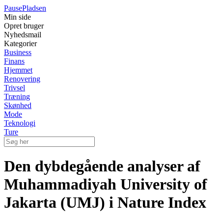
Pause
Pladsen
Min side
Opret bruger
Nyhedsmail
Kategorier
Business
Finans
Hjemmet
Renovering
Trivsel
Træning
Skønhed
Mode
Teknologi
Ture
Den dybdegående analyser af
Muhammadiyah University of
Jakarta (UMJ) i Nature Index