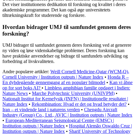
Det viser institutionens dedikation til forskning og kvalitet i deres
akademiske programmer. Det kan også øge universitetets
tiltrækningskraft for studerende og forskere.
Hvordan bidrager UMJ til samfundet gennem deres
forskning?
UMJ bidrager til samfundet gennem deres forskning ved at generere
ny viden og løse videnskabelige problemer. Deres forskning kan
have praktiske anvendelser og bidrage til samfundets udvikling og
forbedring af livskvaliteten.
Andre populære artikler:
Weill Cornell Medicine-Qatar (WCM-Q),
Cornell University | Institution outputs | Nature Index
•
Honda R –
En dybdegående gennemgang af en populær bilmodel
•
Kan vi åbne
op for sort boks AI?
•
Limbless amphibian familie opdaget i Indien:
Nature News
•
Marche Polytechnic University (UNIVPM)
•
Nationalt Institut for Kernefysik (INFN) | Institutionelle resultater |
Nature Index
•
Rekombination: Hvad er det og hvad betyder det?
•
Iran – et vindende land i naturens verden
•
Chengdu Aircraft
Industry (Group) Co., Ltd., AVIC | Institution outputs | Nature Index
•
European-Mediterranean Seismological Centre (EMSC) |
Institution outputs | Nature Index
•
Hospital Alemão Oswaldo Cruz |
Institution outputs | Nature Index
•
Sharif University of Technology