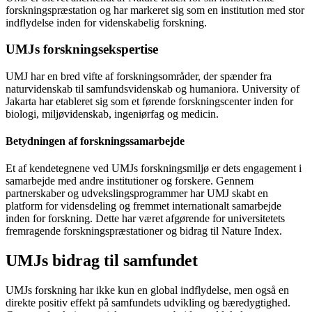
forskningspræstation og har markeret sig som en institution med stor
indflydelse inden for videnskabelig forskning.
UMJs forskningsekspertise
UMJ har en bred vifte af forskningsområder, der spænder fra
naturvidenskab til samfundsvidenskab og humaniora. University of
Jakarta har etableret sig som et førende forskningscenter inden for
biologi, miljøvidenskab, ingeniørfag og medicin.
Betydningen af forskningssamarbejde
Et af kendetegnene ved UMJs forskningsmiljø er dets engagement i
samarbejde med andre institutioner og forskere. Gennem
partnerskaber og udvekslingsprogrammer har UMJ skabt en
platform for vidensdeling og fremmet internationalt samarbejde
inden for forskning. Dette har været afgørende for universitetets
fremragende forskningspræstationer og bidrag til Nature Index.
UMJs bidrag til samfundet
UMJs forskning har ikke kun en global indflydelse, men også en
direkte positiv effekt på samfundets udvikling og bæredygtighed.