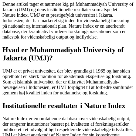
Denne artikel tager et nærmere kig på Muhammadiyah University of
Jakarta (UMJ) og dens institutionelle resultater som afspejlet i
Nature Index. UMJ er et prestigefyldt universitet i Jakarta,
Indonesien, der har markeret sig inden for videnskabelig forskning
på nationalt og internationalt plan. Nature Index er en anerkendt
database, der kvantitativt vurderer forskningspræstationer som en
målestok for videnskabeligt output og indflydelse.
Hvad er Muhammadiyah University of
Jakarta (UMJ)?
UMJ er et privat universitet, der blev grundlagt i 1965 og har siden
opretholdt en stærk tradition for akademisk ekspertise og forskning.
Som et islamisk universitet, der er tilknyttet Muhammadiyah-
bevægelsen i Indonesien, er UMJ forpligtet til at forbedre samfundet
gennem høj kvalitet inden for uddannelse og forskning.
Institutionelle resultater i Nature Index
Nature Index er en omfattende database over videnskabelig output,
der rangerer institutioner baseret på kvaliteten af forskningsartikler
publiceret i et udvalg af højt respekterede videnskabelige tidsskrifter.
UMJ er blevet anerkendt af Nature Index for sin konsekvente