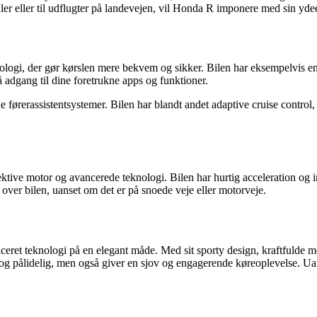
ler eller til udflugter på landevejen, vil Honda R imponere med sin yde
logi, der gør kørslen mere bekvem og sikker. Bilen har eksempelvis e
 adgang til dine foretrukne apps og funktioner.
 førerassistentsystemer. Bilen har blandt andet adaptive cruise control
tive motor og avancerede teknologi. Bilen har hurtig acceleration og 
 over bilen, uanset om det er på snoede veje eller motorveje.
ceret teknologi på en elegant måde. Med sit sporty design, kraftfulde
sk og pålidelig, men også giver en sjov og engagerende køreoplevelse. Uans