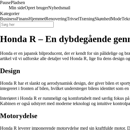
Pause
Pladsen
Min side
Opret bruger
Nyhedsmail
Kategorier
Business
Finans
Hjemmet
Renovering
Trivsel
Træning
Skønhed
Mode
Tekn
Honda R – En dybdegående genn
Honda er en japansk bilproducent, der er kendt for sin pålidelige og b
artikel vil vi udforske alle detaljer ved Honda R, lige fra dens design 
Design
Honda R har et slankt og aerodynamisk design, der giver bilen et sport
integreret i fronten af bilen, hvilket understreger bilens identitet som 
Interiøret i Honda R er rummeligt og komfortabelt med særlig fokus på f
Kabinen er også udstyret med moderne teknologi og intuitive kontrolpane
Motorydelse
Honda R leverer imponerende motorydelse med sin kraftfulde motor. Den