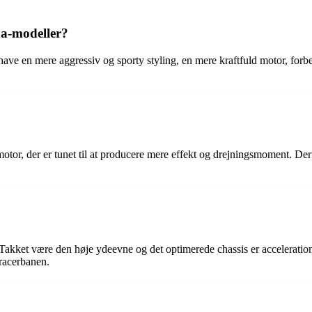
da-modeller?
ave en mere aggressiv og sporty styling, en mere kraftfuld motor, forb
tor, der er tunet til at producere mere effekt og drejningsmoment. Der
akket være den høje ydeevne og det optimerede chassis er acceleration
racerbanen.