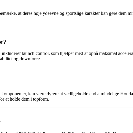
 bemærke, at deres høje ydeevne og sportslige karakter kan gøre dem min
er?
inkluderer launch control, som hjælper med at opnå maksimal acceleration
abilitet og downforce.
e komponenter, kan være dyrere at vedligeholde end almindelige Honda
or at holde dem i topform.
?