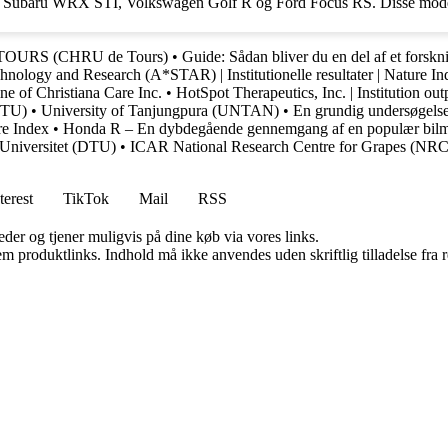
m Subaru WRX STI, Volkswagen Golf R og Ford Focus RS. Disse modelle
 de TOURS (CHRU de Tours)
•
Guide: Sådan bliver du en del af et forsk
nology and Research (A*STAR) | Institutionelle resultater | Nature In
e of Christiana Care Inc.
•
HotSpot Therapeutics, Inc. | Institution out
DTU)
•
University of Tanjungpura (UNTAN)
•
En grundig undersøge
ure Index
•
Honda R – En dybdegående gennemgang af en populær bil
Universitet (DTU)
•
ICAR National Research Centre for Grapes (NRCG)
terest
TikTok
Mail
RSS
er og tjener muligvis på dine køb via vores links.
m produktlinks. Indhold må ikke anvendes uden skriftlig tilladelse fra r