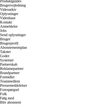
Produktguides
Brugervejledning
Videoarkiv
Oplysninger
Videnbase
Kontakt
Anmeldelse
Jobs
Send oplysninger
Bruger
Brugerprofil
Abonnementsplan
Takster
Goder
Systemer
Partnerskab
Reklamepartner
Brandpartner
Formidler
Teammedlem
Pressemeddelelser
Forespørgsel
Folk
Følg med
Bliv abonnent