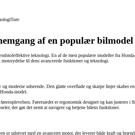
ologi
Ture
emgang af en populær bilmodel
rændstofeffektive teknologi. En af de mest populære modeller fra Honda
og motorydelse til dens avancerede funktioner og teknologi.
y og moderne udseende. Den glatte overflade og skarpe linjer skaber en 
en Honda-model.
øreroplevelsen. Førersædet er ergonomisk designet og kan justeres i fle
ler, der gør det nemt at navigere og betjene bilens funktioner.
 er udstyret med en avanceret motor, der leverer både kraft og brænds