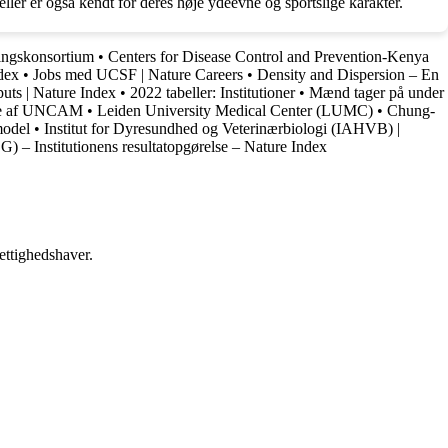
r er også kendt for deres høje ydeevne og sportslige karakter.
ningskonsortium
•
Centers for Disease Control and Prevention-Kenya
dex
•
Jobs med UCSF | Nature Careers
•
Density and Dispersion – En
puts | Nature Index
•
2022 tabeller: Institutioner
•
Mænd tager på under
lse af UNCAM
•
Leiden University Medical Center (LUMC)
•
Chung-
model
•
Institut for Dyresundhed og Veterinærbiologi (IAHVB) |
 – Institutionens resultatopgørelse – Nature Index
ettighedshaver.