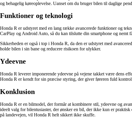
og behagelig køreoplevelse. Uanset om du bruger bilen til daglige pend
Funktioner og teknologi
Honda R er udstyret med en lang række avancerede funktioner og tekno
CarPlay og Android Auto, så du kan tilslutte din smartphone og nemt få
Sikkerheden er også i top i Honda R, da den er udstyret med avancerede
holde bilen i sin bane og reducere risikoen for ulykker.
Ydeevne
Honda R leverer imponerende ydeevne på vejene takket være dens effek
Honda R er kendt for sin præcise styring, der giver føreren fuld kontrol
Konklusion
Honda R er en bilmodel, der formår at kombinere stil, ydeevne og avan
ideelt valg for bilentusiaster, der ønsker en bil, der ikke kun er prakti
på landevejen, vil Honda R helt sikkert ikke skuffe.