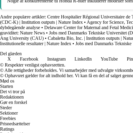
Nogle af konkurrenterne til Honda R-biler inkluderer modeller so
Andre populære artikler:
Centre Hospitalier Régional Universitaire
(CDC-K) | Institution outputs | Nature Index
•
Agency for Science, Tech
dybdegående analyse
•
Delaware Center for Maternal and Fetal Medicin
graviditet: Nature News
•
Jobs med Danmarks Tekniske Universitet (
Ang University (CAU)
•
Cabaletta Bio, Inc. | Institution outputs | Nat
Institutionelle resultater | Nature Index
•
Jobs med Danmarks Tekniske 
Del glæden
X
Facebook
Instagram
LinkedIn
YouTube
Pin
© Respekter venligst ophavsretten.
© Alle rettigheder forbeholdes. Vi samarbejder med udvalgte virksomhed
© Ophavsret gælder for alt indhold her. Vi kan få en del af salget genne
Mød os
Starten
Det vi tror på
Redaktionen
Gør en forskel
Steder
Sektioner
Freebies
Prisnedsættelser
Ratings