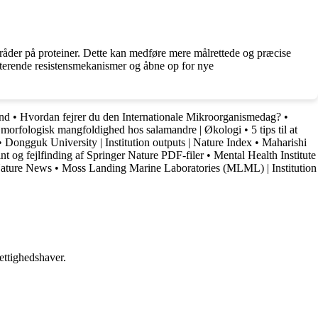
områder på proteiner. Dette kan medføre mere målrettede og præcise
isterende resistensmekanismer og åbne op for nye
and
•
Hvordan fejrer du den Internationale Mikroorganismedag?
•
 morfologisk mangfoldighed hos salamandre | Økologi
•
5 tips til at
•
Dongguk University | Institution outputs | Nature Index
•
Maharishi
t og fejlfinding af Springer Nature PDF-filer
•
Mental Health Institute
 Nature News
•
Moss Landing Marine Laboratories (MLML) | Institution
ettighedshaver.