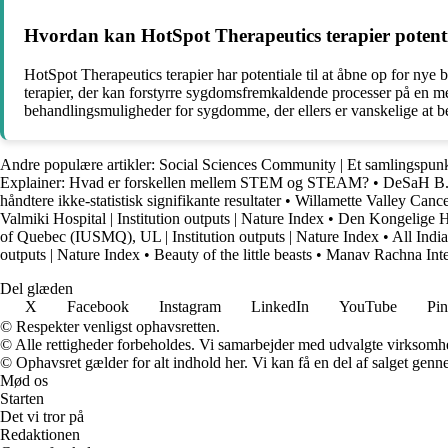
Hvordan kan HotSpot Therapeutics terapier potent
HotSpot Therapeutics terapier har potentiale til at åbne op for nye
terapier, der kan forstyrre sygdomsfremkaldende processer på en me
behandlingsmuligheder for sygdomme, der ellers er vanskelige at b
Andre populære artikler:
Social Sciences Community | Et samlingspunk
Explainer: Hvad er forskellen mellem STEM og STEAM?
•
DeSaH B.V
håndtere ikke-statistisk signifikante resultater
•
Willamette Valley Canc
Valmiki Hospital | Institution outputs | Nature Index
•
Den Kongelige H
of Quebec (IUSMQ), UL | Institution outputs | Nature Index
•
All India
outputs | Nature Index
•
Beauty of the little beasts
•
Manav Rachna Inter
Del glæden
X
Facebook
Instagram
LinkedIn
YouTube
Pin
© Respekter venligst ophavsretten.
© Alle rettigheder forbeholdes. Vi samarbejder med udvalgte virksomhed
© Ophavsret gælder for alt indhold her. Vi kan få en del af salget genne
Mød os
Starten
Det vi tror på
Redaktionen