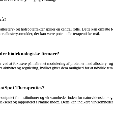
på?
ostery- og hotspoteffekter spiller en central rolle. Dette kan omfatte
er allostery-områder, der kan være potentielle terapeutiske mål.
dre bioteknologiske firmaer?
r ved at fokusere på målrettet modulering af proteiner med allostery- og
aktivitet og regulering, hvilket giver dem mulighed for at udvikle terap
HotSpot Therapeutics?
outputet fra institutioner og virksomheder inden for naturvidenskab og
indekseret og rapporteret i Nature Index. Dette kan indikere virksomhe