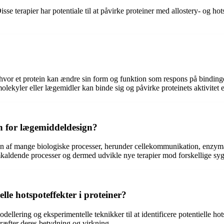
sse terapier har potentiale til at påvirke proteiner med allostery- og h
, hvor et protein kan ændre sin form og funktion som respons på binding
olekyler eller lægemidler kan binde sig og påvirke proteinets aktivitet e
en for lægemiddeldesign?
ngen af mange biologiske processer, herunder cellekommunikation, enzyma
mkaldende processer og dermed udvikle nye terapier mod forskellige s
lle hotspoteffekter i proteiner?
lering og eksperimentelle teknikker til at identificere potentielle hots
kræfter deres betydning og virkning.