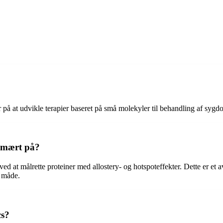
r på at udvikle terapier baseret på små molekyler til behandling af sygd
rimært på?
ed at målrette proteiner med allostery- og hotspoteffekter. Dette er et
t måde.
cs?