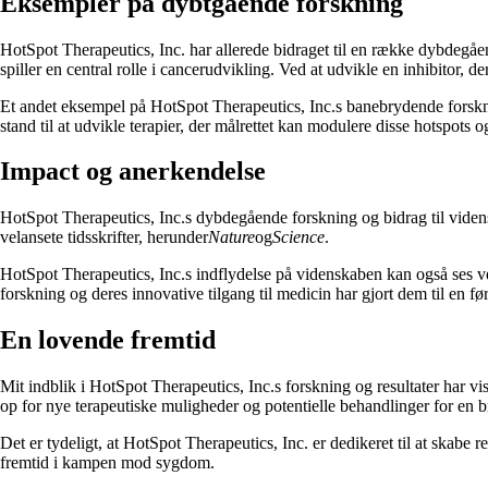
Eksempler på dybtgående forskning
HotSpot Therapeutics, Inc. har allerede bidraget til en række dybdegåend
spiller en central rolle i cancerudvikling. Ved at udvikle en inhibitor, 
Et andet eksempel på HotSpot Therapeutics, Inc.s banebrydende forsknin
stand til at udvikle terapier, der målrettet kan modulere disse hotspot
Impact og anerkendelse
HotSpot Therapeutics, Inc.s dybdegående forskning og bidrag til viden
velansete tidsskrifter, herunder
Nature
og
Science
.
HotSpot Therapeutics, Inc.s indflydelse på videnskaben kan også ses ve
forskning og deres innovative tilgang til medicin har gjort dem til en før
En lovende fremtid
Mit indblik i HotSpot Therapeutics, Inc.s forskning og resultater har vis
op for nye terapeutiske muligheder og potentielle behandlinger for en 
Det er tydeligt, at HotSpot Therapeutics, Inc. er dedikeret til at ska
fremtid i kampen mod sygdom.