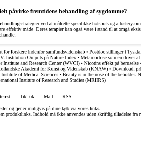
ielt påvirke fremtidens behandling af sygdomme?
 behandlingsstrategier ved at målrette specifikke hotspots og allostery-
re effektiv måde. Deres terapier kan også være i stand til at omgå eks
ehandle.
t for forskere indenfor samfundsvidenskab
•
Postdoc stillinger i Tyskl
. Institution Outputs på Nature Index
•
Metamorfose som en driver af
er Institute and Research Center (WVCI)
•
Nicotins effekt på beruselse
ollandske Akademi for Kunst og Videnskab (KNAW)
•
Download, prin
 Institute of Medical Sciences
•
Beauty is in the nose of the beholder:
national Institute of Research and Studies (MRIIRS)
terest
TikTok
Mail
RSS
er og tjener muligvis på dine køb via vores links.
m produktlinks. Indhold må ikke anvendes uden skriftlig tilladelse fra r