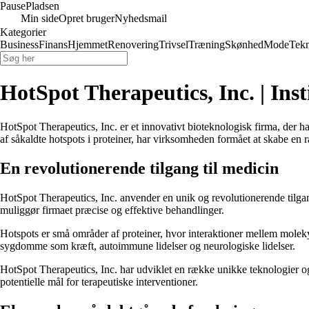
Pause
Pladsen
Min side
Opret bruger
Nyhedsmail
Kategorier
Business
Finans
Hjemmet
Renovering
Trivsel
Træning
Skønhed
Mode
Tekn
HotSpot Therapeutics, Inc. | Inst
HotSpot Therapeutics, Inc. er et innovativt bioteknologisk firma, der h
af såkaldte hotspots i proteiner, har virksomheden formået at skabe en 
En revolutionerende tilgang til medicin
HotSpot Therapeutics, Inc. anvender en unik og revolutionerende tilgang t
muliggør firmaet præcise og effektive behandlinger.
Hotspots er små områder af proteiner, hvor interaktioner mellem molekyle
sygdomme som kræft, autoimmune lidelser og neurologiske lidelser.
HotSpot Therapeutics, Inc. har udviklet en række unikke teknologier og
potentielle mål for terapeutiske interventioner.