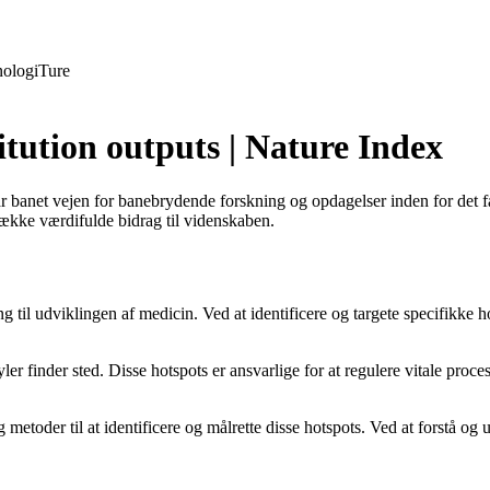
ologi
Ture
itution outputs | Nature Index
ar banet vejen for banebrydende forskning og opdagelser inden for det f
række værdifulde bidrag til videnskaben.
il udviklingen af medicin. Ved at identificere og targete specifikke hots
r finder sted. Disse hotspots er ansvarlige for at regulere vitale proce
 metoder til at identificere og målrette disse hotspots. Ved at forstå 