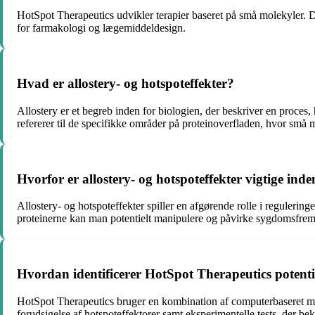
HotSpot Therapeutics udvikler terapier baseret på små molekyler. Di
for farmakologi og lægemiddeldesign.
Hvad er allostery- og hotspoteffekter?
Allostery er et begreb inden for biologien, der beskriver en proces
refererer til de specifikke områder på proteinoverfladen, hvor små m
Hvorfor er allostery- og hotspoteffekter vigtige ind
Allostery- og hotspoteffekter spiller en afgørende rolle i reguleri
proteinerne kan man potentielt manipulere og påvirke sygdomsfre
Hvordan identificerer HotSpot Therapeutics potentie
HotSpot Therapeutics bruger en kombination af computerbaseret model
forudsigelse af hotspoteffektorer samt eksperimentelle tests, der be