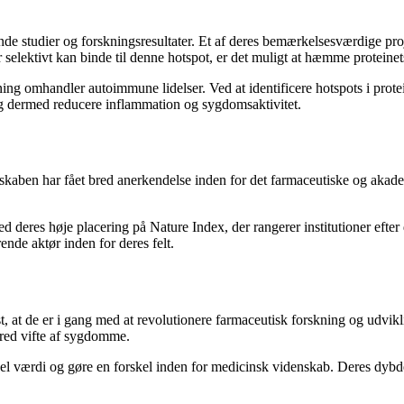
e studier og forskningsresultater. Et af deres bemærkelsesværdige projek
der selektivt kan binde til denne hotspot, er det muligt at hæmme protein
g omhandler autoimmune lidelser. Ved at identificere hotspots i protei
s og dermed reducere inflammation og sygdomsaktivitet.
skaben har fået bred anerkendelse inden for det farmaceutiske og akade
d deres høje placering på Nature Index, der rangerer institutioner efte
ende aktør inden for deres felt.
t, at de er i gang med at revolutionere farmaceutisk forskning og udvikli
bred vifte af sygdomme.
be reel værdi og gøre en forskel inden for medicinsk videnskab. Deres d