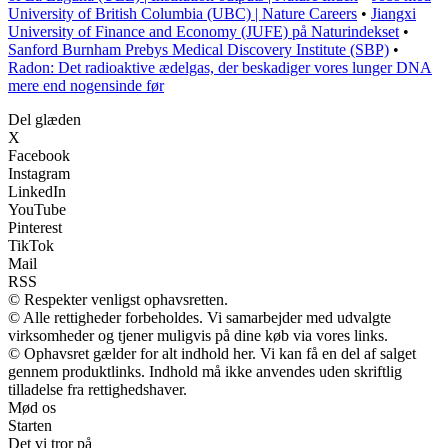
University of British Columbia (UBC) | Nature Careers
•
Jiangxi
University of Finance and Economy (JUFE) på Naturindekset
•
Sanford Burnham Prebys Medical Discovery Institute (SBP)
•
Radon: Det radioaktive ædelgas, der beskadiger vores lunger DNA
mere end nogensinde før
Del glæden
X
Facebook
Instagram
LinkedIn
YouTube
Pinterest
TikTok
Mail
RSS
© Respekter venligst ophavsretten.
© Alle rettigheder forbeholdes. Vi samarbejder med udvalgte
virksomheder og tjener muligvis på dine køb via vores links.
© Ophavsret gælder for alt indhold her. Vi kan få en del af salget
gennem produktlinks. Indhold må ikke anvendes uden skriftlig
tilladelse fra rettighedshaver.
Mød os
Starten
Det vi tror på