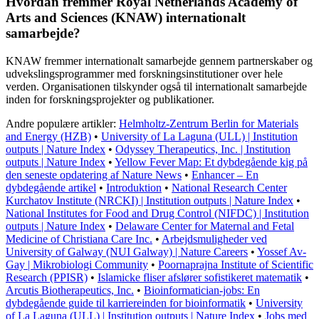
Hvordan fremmer Royal Netherlands Academy of
Arts and Sciences (KNAW) internationalt
samarbejde?
KNAW fremmer internationalt samarbejde gennem partnerskaber og
udvekslingsprogrammer med forskningsinstitutioner over hele
verden. Organisationen tilskynder også til internationalt samarbejde
inden for forskningsprojekter og publikationer.
Andre populære artikler:
Helmholtz-Zentrum Berlin for Materials
and Energy (HZB)
•
University of La Laguna (ULL) | Institution
outputs | Nature Index
•
Odyssey Therapeutics, Inc. | Institution
outputs | Nature Index
•
Yellow Fever Map: Et dybdegående kig på
den seneste opdatering af Nature News
•
Enhancer – En
dybdegående artikel
•
Introduktion
•
National Research Center
Kurchatov Institute (NRCKI) | Institution outputs | Nature Index
•
National Institutes for Food and Drug Control (NIFDC) | Institution
outputs | Nature Index
•
Delaware Center for Maternal and Fetal
Medicine of Christiana Care Inc.
•
Arbejdsmuligheder ved
University of Galway (NUI Galway) | Nature Careers
•
Yossef Av-
Gay | Mikrobiologi Community
•
Poornaprajna Institute of Scientific
Research (PPISR)
•
Islamicke fliser afslører sofistikeret matematik
•
Arcutis Biotherapeutics, Inc.
•
Bioinformatician-jobs: En
dybdegående guide til karriereinden for bioinformatik
•
University
of La Laguna (ULL) | Institution outputs | Nature Index
•
Jobs med