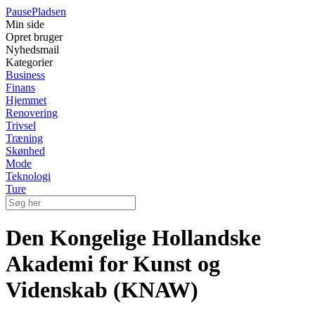
Pause
Pladsen
Min side
Opret bruger
Nyhedsmail
Kategorier
Business
Finans
Hjemmet
Renovering
Trivsel
Træning
Skønhed
Mode
Teknologi
Ture
Den Kongelige Hollandske
Akademi for Kunst og
Videnskab (KNAW)