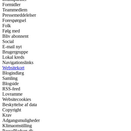
Formidler
Teammedlem
Pressemeddelelser
Forespørgsel
Folk
Følg med
Bliv abonnent
Social
E-mail nyt
Brugergruppe
Lokal kreds
Navigationslinks
Websitekort
Blogindlæg
Samling
Blogside
RSS-feed
Lovramme
Websitecookies
Beskyttelse af data
Copyright
Krav
Adgangsmuligheder
Klimaomstilling
PausePladsen.dk