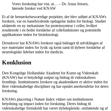
Vores forskning har vist, at… – Dr. Anna Jensen,
førende forsker ved KNAW
Et af de bemærkelsesværdige projekter, der blev udført af KNAWs
forskere, var en banebrydende opdagelse inden for biologi. Studiet
afslørede en ny mekanisme for proteinsyntese i celler, hvilket
resulterede i en bedre forståelse af cellefunktioner og potentielle
applikationer inden for bioteknologi.
Derudover har KNAWs forskere også bidraget til udviklingen af
nye materialer inden for fysik og kemi samt til dybere forståelse af
neurologiske lidelser inden for medicin.
Konklusion
Den Kongelige Hollandske Akademi for Kunst og Videnskab
(KNAW) har et betydeligt output og bidrag til videnskabens
frontlinje. Institutionens forskere og akademikere er aktive inden for
flere videnskabelige discipliner og har opnået anerkendelse for deres
forskning.
KNAWs placering i Nature Index vidner om institutionens
betydning og impact inden for forskning. Deres bidrag til
videnskabelige fremskridt har været dybdegående, omfattende og af