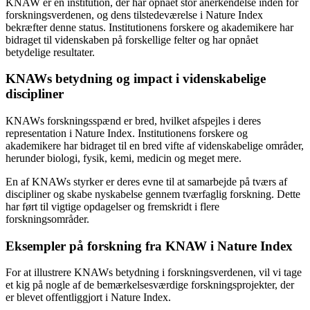
KNAW er en institution, der har opnået stor anerkendelse inden for
forskningsverdenen, og dens tilstedeværelse i Nature Index
bekræfter denne status. Institutionens forskere og akademikere har
bidraget til videnskaben på forskellige felter og har opnået
betydelige resultater.
KNAWs betydning og impact i videnskabelige
discipliner
KNAWs forskningsspænd er bred, hvilket afspejles i deres
representation i Nature Index. Institutionens forskere og
akademikere har bidraget til en bred vifte af videnskabelige områder,
herunder biologi, fysik, kemi, medicin og meget mere.
En af KNAWs styrker er deres evne til at samarbejde på tværs af
discipliner og skabe nyskabelse gennem tværfaglig forskning. Dette
har ført til vigtige opdagelser og fremskridt i flere
forskningsområder.
Eksempler på forskning fra KNAW i Nature Index
For at illustrere KNAWs betydning i forskningsverdenen, vil vi tage
et kig på nogle af de bemærkelsesværdige forskningsprojekter, der
er blevet offentliggjort i Nature Index.