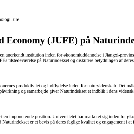
ologi
Ture
and Economy (JUFE) på Naturinde
anerkendt institution inden for økonomiuddannelse i Jiangxi-provinsen,
s tilstedeværelse på Naturindekset og diskutere betydningen af ​​deres in
tionernes produktivitet og indflydelse inden for naturvidenskab. Det måle
, påvirkning og samarbejde giver Naturindekset et indblik i dens vidensk
 en imponerende position. Universitetet har markeret sig inden for øko
 Naturindekset er et bevis på deres faglige kvalitet og engagement i a