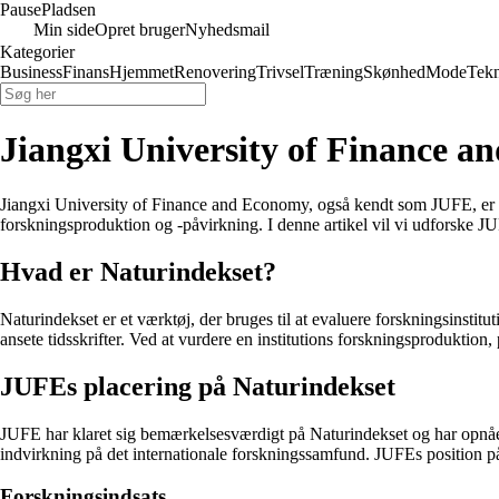
Pause
Pladsen
Min side
Opret bruger
Nyhedsmail
Kategorier
Business
Finans
Hjemmet
Renovering
Trivsel
Træning
Skønhed
Mode
Tekn
Jiangxi University of Finance 
Jiangxi University of Finance and Economy, også kendt som JUFE, er en 
forskningsproduktion og -påvirkning. I denne artikel vil vi udforske JUFE
Hvad er Naturindekset?
Naturindekset er et værktøj, der bruges til at evaluere forskningsinstitu
ansete tidsskrifter. Ved at vurdere en institutions forskningsproduktion
JUFEs placering på Naturindekset
JUFE har klaret sig bemærkelsesværdigt på Naturindekset og har opnået
indvirkning på det internationale forskningssamfund. JUFEs position på
Forskningsindsats