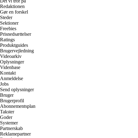
Det vi tror på
Redaktionen
Gør en forskel
Steder
Sektioner
Freebies
Prisnedsættelser
Ratings
Produktguides
Brugervejledning
Videoarkiv
Oplysninger
Videnbase
Kontakt
Anmeldelse
Jobs
Send oplysninger
Bruger
Brugerprofil
Abonnementsplan
Takster
Goder
Systemer
Partnerskab
Reklamepartner