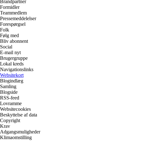
Brandpartner
Formidler
Teammedlem
Pressemeddelelser
Forespørgsel
Folk
Følg med
Bliv abonnent
Social
E-mail nyt
Brugergruppe
Lokal kreds
Navigationslinks
Websitekort
Blogindlæg
Samling
Blogside
RSS-feed
Lovramme
Websitecookies
Beskyttelse af data
Copyright
Krav
Adgangsmuligheder
Klimaomstilling