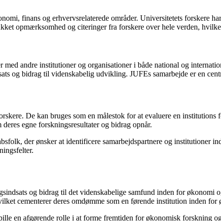
omi, finans og erhvervsrelaterede områder. Universitetets forskere har 
trukket opmærksomhed og citeringer fra forskere over hele verden, hvilke
 med andre institutioner og organisationer i både national og internat
dsats og bidrag til videnskabelig udvikling. JUFEs samarbejde er en cent
 forskere. De kan bruges som en målestok for at evaluere en institution
 deres egne forskningsresultater og bidrag opnår.
folk, der ønsker at identificere samarbejdspartnere og institutioner i
ningsfelter.
sindsats og bidrag til det videnskabelige samfund inden for økonomi og
, hvilket cementerer deres omdømme som en førende institution inden f
ille en afgørende rolle i at forme fremtiden for økonomisk forskning og 