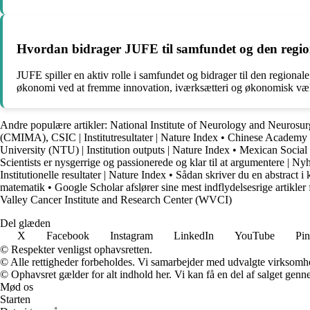
Hvordan bidrager JUFE til samfundet og den regi
JUFE spiller en aktiv rolle i samfundet og bidrager til den regiona
økonomi ved at fremme innovation, iværksætteri og økonomisk væ
Andre populære artikler:
National Institute of Neurology and Neuros
(CMIMA), CSIC | Institutresultater | Nature Index
•
Chinese Academy 
University (NTU) | Institution outputs | Nature Index
•
Mexican Social 
Scientists er nysgerrige og passionerede og klar til at argumentere | Ny
Institutionelle resultater | Nature Index
•
Sådan skriver du en abstract 
matematik
•
Google Scholar afslører sine mest indflydelsesrige artikler
Valley Cancer Institute and Research Center (WVCI)
Del glæden
X
Facebook
Instagram
LinkedIn
YouTube
Pin
© Respekter venligst ophavsretten.
© Alle rettigheder forbeholdes. Vi samarbejder med udvalgte virksomhed
© Ophavsret gælder for alt indhold her. Vi kan få en del af salget genne
Mød os
Starten