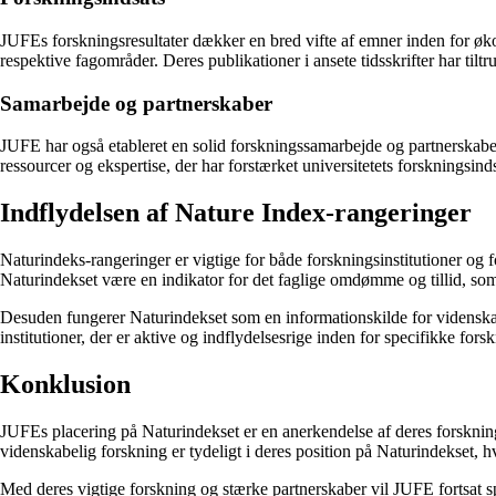
JUFEs forskningsresultater dækker en bred vifte af emner inden for økon
respektive fagområder. Deres publikationer i ansete tidsskrifter har til
Samarbejde og partnerskaber
JUFE har også etableret en solid forskningssamarbejde og partnerskaber
ressourcer og ekspertise, der har forstærket universitetets forskningsin
Indflydelsen af ​​Nature Index-rangeringer
Naturindeks-rangeringer er vigtige for både forskningsinstitutioner og
Naturindekset være en indikator for det faglige omdømme og tillid, som
Desuden fungerer Naturindekset som en informationskilde for videnskabs
institutioner, der er aktive og indflydelsesrige inden for specifikke forsk
Konklusion
JUFEs placering på Naturindekset er en anerkendelse af deres forskning
videnskabelig forskning er tydeligt i deres position på Naturindekset
Med deres vigtige forskning og stærke partnerskaber vil JUFE fortsat sp