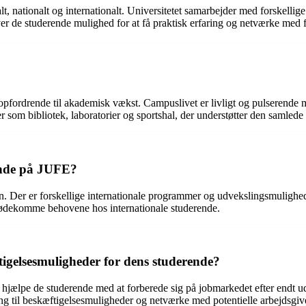
alt, nationalt og internationalt. Universitetet samarbejder med forskell
er de studerende mulighed for at få praktisk erfaring og netværke med 
opfordrende til akademisk vækst. Campuslivet er livligt og pulserende 
ter som bibliotek, laboratorier og sportshal, der understøtter den samlede
rende på JUFE?
. Der er forskellige internationale programmer og udvekslingsmulighede
imødekomme behovene hos internationale studerende.
igelsesmuligheder for dens studerende?
at hjælpe de studerende med at forberede sig på jobmarkedet efter endt u
g til beskæftigelsesmuligheder og netværke med potentielle arbejdsgiv