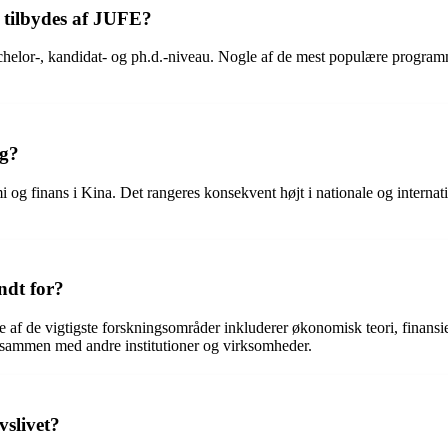
 tilbydes af JUFE?
elor-, kandidat- og ph.d.-niveau. Nogle af de mest populære programm
g?
 og finans i Kina. Det rangeres konsekvent højt i nationale og internati
ndt for?
 af de vigtigste forskningsområder inkluderer økonomisk teori, finansi
ter sammen med andre institutioner og virksomheder.
vslivet?