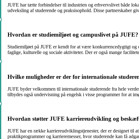
JUFE har tætte forbindelser til industrien og erhvervslivet både lok
udveksling af studerende og praksisophold. Disse partnerskaber giv
Hvordan er studiemiljøet og campuslivet på JUFE?
Studiemiljøet på JUFE er kendt for at være konkurrencedygtigt og 
faglige, kulturelle og sociale aktiviteter. Der er også mange facilite
Hvilke muligheder er der for internationale stude
JUFE byder velkommen til internationale studerende fra hele verden
tilbydes også undervisning på engelsk i visse programmer for at 
Hvordan støtter JUFE karriereudvikling og beskæft
JUFE har en række karriereudviklingstjenester, der er designet til 
praktikprogrammer og karrieremesser, hvor studerende kan få adgan