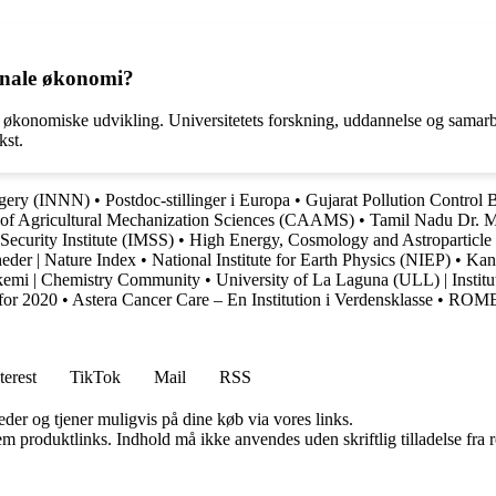
onale økonomi?
le økonomiske udvikling. Universitetets forskning, uddannelse og samarbe
kst.
urgery (INNN)
•
Postdoc-stillinger i Europa
•
Gujarat Pollution Control
of Agricultural Mechanization Sciences (CAAMS)
•
Tamil Nadu Dr. 
Security Institute (IMSS)
•
High Energy, Cosmology and Astroparticle 
heder | Nature Index
•
National Institute for Earth Physics (NIEP)
•
Kan 
i kemi | Chemistry Community
•
University of La Laguna (ULL) | Institu
 for 2020
•
Astera Cancer Care – En Institution i Verdensklasse
•
ROME T
terest
TikTok
Mail
RSS
er og tjener muligvis på dine køb via vores links.
m produktlinks. Indhold må ikke anvendes uden skriftlig tilladelse fra r