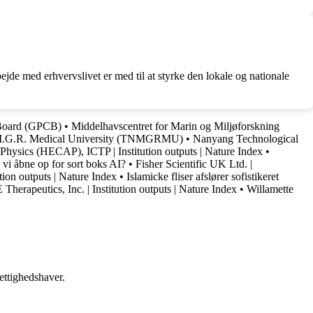
jde med erhvervslivet er med til at styrke den lokale og nationale
 Board (GPCB)
•
Middelhavscentret for Marin og Miljøforskning
M.G.R. Medical University (TNMGRMU)
•
Nanyang Technological
Physics (HECAP), ICTP | Institution outputs | Nature Index
•
vi åbne op for sort boks AI?
•
Fisher Scientific UK Ltd. |
tion outputs | Nature Index
•
Islamicke fliser afslører sofistikeret
herapeutics, Inc. | Institution outputs | Nature Index
•
Willamette
ettighedshaver.