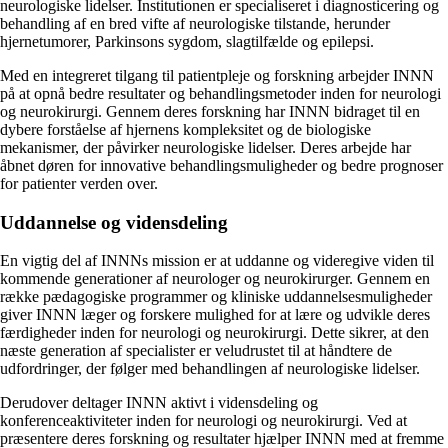
neurologiske lidelser. Institutionen er specialiseret i diagnosticering og
behandling af en bred vifte af neurologiske tilstande, herunder
hjernetumorer, Parkinsons sygdom, slagtilfælde og epilepsi.
Med en integreret tilgang til patientpleje og forskning arbejder INNN
på at opnå bedre resultater og behandlingsmetoder inden for neurologi
og neurokirurgi. Gennem deres forskning har INNN bidraget til en
dybere forståelse af hjernens kompleksitet og de biologiske
mekanismer, der påvirker neurologiske lidelser. Deres arbejde har
åbnet døren for innovative behandlingsmuligheder og bedre prognoser
for patienter verden over.
Uddannelse og vidensdeling
En vigtig del af INNNs mission er at uddanne og videregive viden til
kommende generationer af neurologer og neurokirurger. Gennem en
række pædagogiske programmer og kliniske uddannelsesmuligheder
giver INNN læger og forskere mulighed for at lære og udvikle deres
færdigheder inden for neurologi og neurokirurgi. Dette sikrer, at den
næste generation af specialister er veludrustet til at håndtere de
udfordringer, der følger med behandlingen af ​​neurologiske lidelser.
Derudover deltager INNN aktivt i vidensdeling og
konferenceaktiviteter inden for neurologi og neurokirurgi. Ved at
præsentere deres forskning og resultater hjælper INNN med at fremme