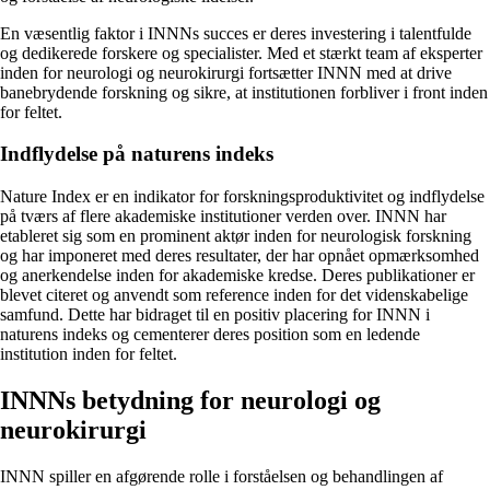
En væsentlig faktor i INNNs succes er deres investering i talentfulde
og dedikerede forskere og specialister. Med et stærkt team af eksperter
inden for neurologi og neurokirurgi fortsætter INNN med at drive
banebrydende forskning og sikre, at institutionen forbliver i front inden
for feltet.
Indflydelse på naturens indeks
Nature Index er en indikator for forskningsproduktivitet og indflydelse
på tværs af flere akademiske institutioner verden over. INNN har
etableret sig som en prominent aktør inden for neurologisk forskning
og har imponeret med deres resultater, der har opnået opmærksomhed
og anerkendelse inden for akademiske kredse. Deres publikationer er
blevet citeret og anvendt som reference inden for det videnskabelige
samfund. Dette har bidraget til en positiv placering for INNN i
naturens indeks og cementerer deres position som en ledende
institution inden for feltet.
INNNs betydning for neurologi og
neurokirurgi
INNN spiller en afgørende rolle i forståelsen og behandlingen af ​​