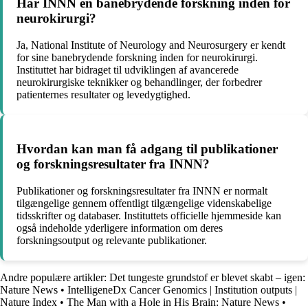
Har INNN en banebrydende forskning inden for
neurokirurgi?
Ja, National Institute of Neurology and Neurosurgery er kendt
for sine banebrydende forskning inden for neurokirurgi.
Instituttet har bidraget til udviklingen af avancerede
neurokirurgiske teknikker og behandlinger, der forbedrer
patienternes resultater og levedygtighed.
Hvordan kan man få adgang til publikationer
og forskningsresultater fra INNN?
Publikationer og forskningsresultater fra INNN er normalt
tilgængelige gennem offentligt tilgængelige videnskabelige
tidsskrifter og databaser. Instituttets officielle hjemmeside kan
også indeholde yderligere information om deres
forskningsoutput og relevante publikationer.
Andre populære artikler:
Det tungeste grundstof er blevet skabt – igen:
Nature News
•
IntelligeneDx Cancer Genomics | Institution outputs |
Nature Index
•
The Man with a Hole in His Brain: Nature News
•