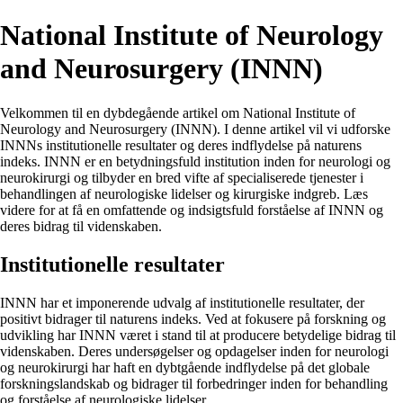
National Institute of Neurology
and Neurosurgery (INNN)
Velkommen til en dybdegående artikel om National Institute of
Neurology and Neurosurgery (INNN). I denne artikel vil vi udforske
INNNs institutionelle resultater og deres indflydelse på naturens
indeks. INNN er en betydningsfuld institution inden for neurologi og
neurokirurgi og tilbyder en bred vifte af specialiserede tjenester i
behandlingen af ​​neurologiske lidelser og kirurgiske indgreb. Læs
videre for at få en omfattende og indsigtsfuld forståelse af INNN og
deres bidrag til videnskaben.
Institutionelle resultater
INNN har et imponerende udvalg af institutionelle resultater, der
positivt bidrager til naturens indeks. Ved at fokusere på forskning og
udvikling har INNN været i stand til at producere betydelige bidrag til
videnskaben. Deres undersøgelser og opdagelser inden for neurologi
og neurokirurgi har haft en dybtgående indflydelse på det globale
forskningslandskab og bidrager til forbedringer inden for behandling
og forståelse af neurologiske lidelser.