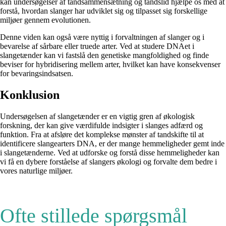
kan undersøgelser af tandsammensætning og tandslid hjælpe os med at
forstå, hvordan slanger har udviklet sig og tilpasset sig forskellige
miljøer gennem evolutionen.
Denne viden kan også være nyttig i forvaltningen af ​​slanger og i
bevarelse af sårbare eller truede arter. Ved at studere DNAet i
slangetænder kan vi fastslå den genetiske mangfoldighed og finde
beviser for hybridisering mellem arter, hvilket kan have konsekvenser
for bevaringsindsatsen.
Konklusion
Undersøgelsen af slangetænder er en vigtig gren af ​​økologisk
forskning, der kan give værdifulde indsigter i slanges adfærd og
funktion. Fra at afsløre det komplekse mønster af tandskifte til at
identificere slangearters DNA, er der mange hemmeligheder gemt inde
i slangetænderne. Ved at udforske og forstå disse hemmeligheder kan
vi få en dybere forståelse af slangers økologi og forvalte dem bedre i
vores naturlige miljøer.
Ofte stillede spørgsmål