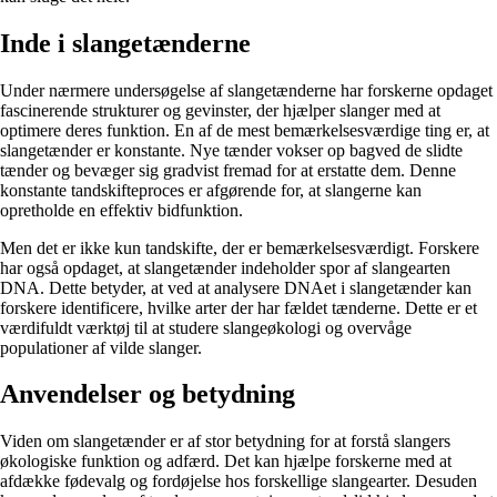
Inde i slangetænderne
Under nærmere undersøgelse af slangetænderne har forskerne opdaget
fascinerende strukturer og gevinster, der hjælper slanger med at
optimere deres funktion. En af de mest bemærkelsesværdige ting er, at
slangetænder er konstante. Nye tænder vokser op bagved de slidte
tænder og bevæger sig gradvist fremad for at erstatte dem. Denne
konstante tandskifteproces er afgørende for, at slangerne kan
opretholde en effektiv bidfunktion.
Men det er ikke kun tandskifte, der er bemærkelsesværdigt. Forskere
har også opdaget, at slangetænder indeholder spor af slangearten
DNA. Dette betyder, at ved at analysere DNAet i slangetænder kan
forskere identificere, hvilke arter der har fældet tænderne. Dette er et
værdifuldt værktøj til at studere slangeøkologi og overvåge
populationer af vilde slanger.
Anvendelser og betydning
Viden om slangetænder er af stor betydning for at forstå slangers
økologiske funktion og adfærd. Det kan hjælpe forskerne med at
afdække fødevalg og fordøjelse hos forskellige slangearter. Desuden