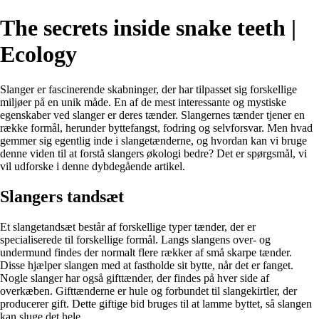
The secrets inside snake teeth |
Ecology
Slanger er fascinerende skabninger, der har tilpasset sig forskellige
miljøer på en unik måde. En af de mest interessante og mystiske
egenskaber ved slanger er deres tænder. Slangernes tænder tjener en
række formål, herunder byttefangst, fodring og selvforsvar. Men hvad
gemmer sig egentlig inde i slangetænderne, og hvordan kan vi bruge
denne viden til at forstå slangers økologi bedre? Det er spørgsmål, vi
vil udforske i denne dybdegående artikel.
Slangers tandsæt
Et slangetandsæt består af forskellige typer tænder, der er
specialiserede til forskellige formål. Langs slangens over- og
undermund findes der normalt flere rækker af små skarpe tænder.
Disse hjælper slangen med at fastholde sit bytte, når det er fanget.
Nogle slanger har også gifttænder, der findes på hver side af
overkæben. Gifttænderne er hule og forbundet til slangekirtler, der
producerer gift. Dette giftige bid bruges til at lamme byttet, så slangen
kan sluge det hele.