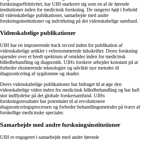
forskningseffektivitet, har UIH markeret sig som en af de førende
institutioner inden for medicinsk forskning. De rangerer højt i forhold
til videnskabelige publikationer, samarbejde med andre
forskningsinstitutioner og indvirkning på det videnskabelige samfund.
Videnskabelige publikationer
UIH har en imponerende track record inden for publikation af
videnskabelige artikler i velrenommerede tidsskrifter. Deres forskning
spænder over et bredt spektrum af områder inden for medicinsk
billedbehandling og diagnostik. UIHs forskere arbejder konstant på at
forbedre eksisterende teknologier og udvikle nye metoder til
diagnosticering af sygdomme og skader.
Deres videnskabelige publikationer har bidraget til at øge den
videnskabelige viden inden for medicinsk billedbehandling og har haft
stor indflydelse på det globale forskersamfund. UIHs
forskningsresultater har potentialet til at revolutionere
diagnosticeringsprocessen og forbedre behandlingsmetoder på tværs af
forskellige medicinske specialer.
Samarbejde med andre forskningsinstitutioner
UIH er engageret i samarbejde med andre førende