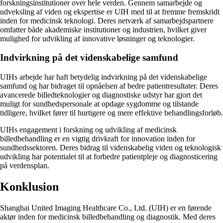
forskningsinstitutioner over hele verden. Gennem samarbejde og
udveksling af viden og ekspertise er UIH med til at fremme fremskridt
inden for medicinsk teknologi. Deres netværk af samarbejdspartnere
omfatter både akademiske institutioner og industrien, hvilket giver
mulighed for udvikling af innovative løsninger og teknologier.
Indvirkning på det videnskabelige samfund
UIHs arbejde har haft betydelig indvirkning på det videnskabelige
samfund og har bidraget til opnåelsen af bedre patientresultater. Deres
avancerede billedteknologier og diagnostiske udstyr har gjort det
muligt for sundhedspersonale at opdage sygdomme og tilstande
tidligere, hvilket fører til hurtigere og mere effektive behandlingsforløb.
UIHs engagement i forskning og udvikling af medicinsk
billedbehandling er en vigtig drivkraft for innovation inden for
sundhedssektoren. Deres bidrag til videnskabelig viden og teknologisk
udvikling har potentialet til at forbedre patientpleje og diagnosticering
på verdensplan.
Konklusion
Shanghai United Imaging Healthcare Co., Ltd. (UIH) er en førende
aktør inden for medicinsk billedbehandling og diagnostik. Med deres