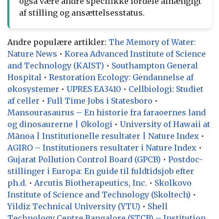
også være andre specifikke fordele afhængigt
af stilling og ansættelsesstatus.
Andre populære artikler:
The Memory of Water:
Nature News
•
Korea Advanced Institute of Science
and Technology (KAIST)
•
Southampton General
Hospital
•
Restoration Ecology: Gendannelse af
økosystemer
•
UPRES EA3410
•
Cellbiologi: Studiet
af celler
•
Full Time Jobs i Statesboro
•
Mansourasaurus – En historie fra faraoernes land
og dinosaurerne | Økologi
•
University of Hawaii at
Mānoa | Institutionelle resultater | Nature Index
•
AGIRO – Institutioners resultater i Nature Index
•
Gujarat Pollution Control Board (GPCB)
•
Postdoc-
stillinger i Europa: En guide til fuldtidsjob efter
ph.d.
•
Arcutis Biotherapeutics, Inc.
•
Skolkovo
Institute of Science and Technology (Skoltech)
•
Yildiz Technical University (YTU)
•
Shell
Technology Centre Bangalore (STCB) – Institution