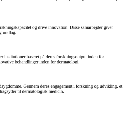
orskningskapacitet og drive innovation. Disse samarbejder giver
sgrundlag.
r institutioner baseret på deres forskningsoutput inden for
novative behandlinger inden for dermatologi.
e hudsygdomme. Gennem deres engagement i forskning og udvikling, et
dragsyder til dermatologisk medicin.