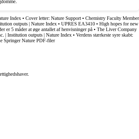
sygdomme.
ature Index
•
Cover letter: Nature Support
•
Chemistry Faculty Member
ution outputs | Nature Index
•
UPRES EA3410
•
High hopes for new
 der er 5 måder at øge antallet af henvisninger på
•
The Liver Company
. | Institution outputs | Nature Index
•
Verdens stærkeste syre skabt:
nde Springer Nature PDF-filer
ettighedshaver.