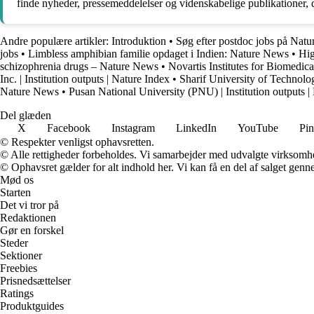
finde nyheder, pressemeddelelser og videnskabelige publikationer, 
Andre populære artikler:
Introduktion
•
Søg efter postdoc jobs på Natu
jobs
•
Limbless amphibian familie opdaget i Indien: Nature News
•
Hig
schizophrenia drugs – Nature News
•
Novartis Institutes for Biomedi
Inc. | Institution outputs | Nature Index
•
Sharif University of Technolog
Nature News
•
Pusan National University (PNU) | Institution outputs |
Del glæden
X
Facebook
Instagram
LinkedIn
YouTube
Pin
© Respekter venligst ophavsretten.
© Alle rettigheder forbeholdes. Vi samarbejder med udvalgte virksomhed
© Ophavsret gælder for alt indhold her. Vi kan få en del af salget genne
Mød os
Starten
Det vi tror på
Redaktionen
Gør en forskel
Steder
Sektioner
Freebies
Prisnedsættelser
Ratings
Produktguides