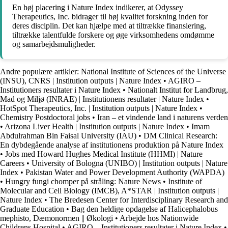
En høj placering i Nature Index indikerer, at Odyssey
Therapeutics, Inc. bidrager til høj kvalitet forskning inden for
deres disciplin. Det kan hjælpe med at tiltrække finansiering,
tiltrække talentfulde forskere og øge virksomhedens omdømme
og samarbejdsmuligheder.
Andre populære artikler:
National Institute of Sciences of the Universe
(INSU), CNRS | Institution outputs | Nature Index
•
AGIRO –
Institutioners resultater i Nature Index
•
Nationalt Institut for Landbrug,
Mad og Miljø (INRAE) | Institutionens resultater | Nature Index
•
HotSpot Therapeutics, Inc. | Institution outputs | Nature Index
•
Chemistry Postdoctoral jobs
•
Iran – et vindende land i naturens verden
•
Arizona Liver Health | Institution outputs | Nature Index
•
Imam
Abdulrahman Bin Faisal University (IAU)
•
DM Clinical Research:
En dybdegående analyse af institutionens produktion på Nature Index
•
Jobs med Howard Hughes Medical Institute (HHMI) | Nature
Careers
•
University of Bologna (UNIBO) | Institution outputs | Nature
Index
•
Pakistan Water and Power Development Authority (WAPDA)
•
Hungry fungi chomper på stråling: Nature News
•
Institute of
Molecular and Cell Biology (IMCB), A*STAR | Institution outputs |
Nature Index
•
The Bredesen Center for Interdisciplinary Research and
Graduate Education
•
Bag den heldige opdagelse af Halicephalobus
mephisto, Dæmonormen || Økologi
•
Arbejde hos Nationwide
Childrens Hospital
•
AGIRO – Institutioners resultater i Nature Index
•