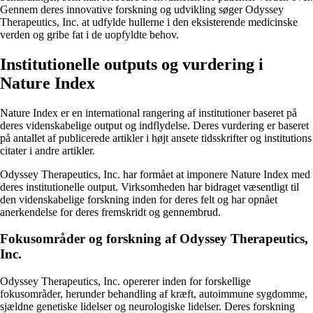
Gennem deres innovative forskning og udvikling søger Odyssey
Therapeutics, Inc. at udfylde hullerne i den eksisterende medicinske
verden og gribe fat i de uopfyldte behov.
Institutionelle outputs og vurdering i
Nature Index
Nature Index er en international rangering af institutioner baseret på
deres videnskabelige output og indflydelse. Deres vurdering er baseret
på antallet af publicerede artikler i højt ansete tidsskrifter og institutions
citater i andre artikler.
Odyssey Therapeutics, Inc. har formået at imponere Nature Index med
deres institutionelle output. Virksomheden har bidraget væsentligt til
den videnskabelige forskning inden for deres felt og har opnået
anerkendelse for deres fremskridt og gennembrud.
Fokusområder og forskning af Odyssey Therapeutics,
Inc.
Odyssey Therapeutics, Inc. opererer inden for forskellige
fokusområder, herunder behandling af kræft, autoimmune sygdomme,
sjældne genetiske lidelser og neurologiske lidelser. Deres forskning