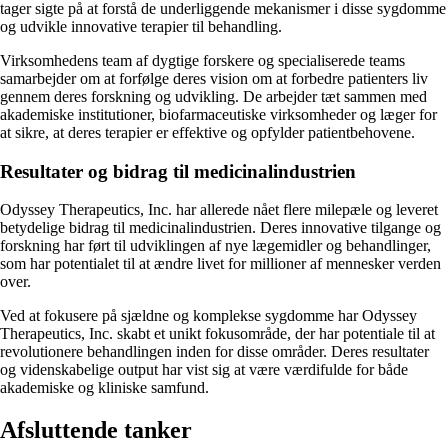
tager sigte på at forstå de underliggende mekanismer i disse sygdomme
og udvikle innovative terapier til behandling.
Virksomhedens team af dygtige forskere og specialiserede teams
samarbejder om at forfølge deres vision om at forbedre patienters liv
gennem deres forskning og udvikling. De arbejder tæt sammen med
akademiske institutioner, biofarmaceutiske virksomheder og læger for
at sikre, at deres terapier er effektive og opfylder patientbehovene.
Resultater og bidrag til medicinalindustrien
Odyssey Therapeutics, Inc. har allerede nået flere milepæle og leveret
betydelige bidrag til medicinalindustrien. Deres innovative tilgange og
forskning har ført til udviklingen af nye lægemidler og behandlinger,
som har potentialet til at ændre livet for millioner af mennesker verden
over.
Ved at fokusere på sjældne og komplekse sygdomme har Odyssey
Therapeutics, Inc. skabt et unikt fokusområde, der har potentiale til at
revolutionere behandlingen inden for disse områder. Deres resultater
og videnskabelige output har vist sig at være værdifulde for både
akademiske og kliniske samfund.
Afsluttende tanker