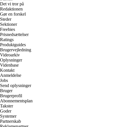
Det vi tror på
Redaktionen
Gør en forskel
Steder
Sektioner
Freebies
Prisnedsættelser
Ratings
Produktguides
Brugervejledning
Videoarkiv
Oplysninger
Videnbase
Kontakt
Anmeldelse
Jobs
Send oplysninger
Bruger
Brugerprofil
Abonnementsplan
Takster
Goder
Systemer
Partnerskab
Reklamepartner