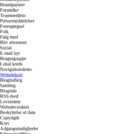
Brandpartner
Formidler
Teammedlem
Pressemeddelelser
Forespørgsel
Folk
Følg med
Bliv abonnent
Social
E-mail nyt
Brugergruppe
Lokal kreds
Navigationslinks
Websitekort
Blogindlæg
Samling
Blogside
RSS-feed
Lovramme
Websitecookies
Beskyttelse af data
Copyright
Krav
Adgangsmuligheder
Klimaomstilling