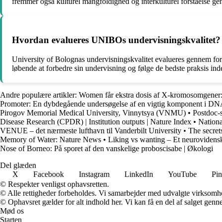
fremmer også kulturel mangfoldighed og interkulturel forståelse genn
Hvordan evalueres UNIBOs undervisningskvalitet?
University of Bolognas undervisningskvalitet evalueres gennem forske
løbende at forbedre sin undervisning og følge de bedste praksis ind
Andre populære artikler:
Women får ekstra dosis af X-kromosomgene
Promoter: En dybdegående undersøgelse af en vigtig komponent i DNA
Pirogov Memorial Medical University, Vinnytsya (VNMU)
•
Postdoc-
Disease Research (CPDR) | Institution outputs | Nature Index
•
Nationa
VENUE – det nærmeste lufthavn til Vanderbilt University
•
The secret
Memory of Water: Nature News
•
Liking vs wanting – Et neurovidenska
Nose of Borneo: På sporet af den vanskelige proboscisabe | Økologi
Del glæden
X
Facebook
Instagram
LinkedIn
YouTube
Pin
© Respekter venligst ophavsretten.
© Alle rettigheder forbeholdes. Vi samarbejder med udvalgte virksomhed
© Ophavsret gælder for alt indhold her. Vi kan få en del af salget genne
Mød os
Starten