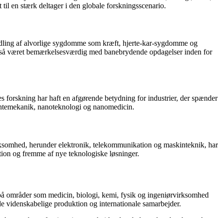
il en stærk deltager i den globale forskningsscenario.
andling af alvorlige sygdomme som kræft, hjerte-kar-sygdomme og
 også været bemærkelsesværdig med banebrydende opdagelser inden for
s forskning har haft en afgørende betydning for industrier, der spænder
antemekanik, nanoteknologi og nanomedicin.
rksomhed, herunder elektronik, telekommunikation og maskinteknik, har
vation og fremme af nye teknologiske løsninger.
 på områder som medicin, biologi, kemi, fysik og ingeniørvirksomhed
de videnskabelige produktion og internationale samarbejder.