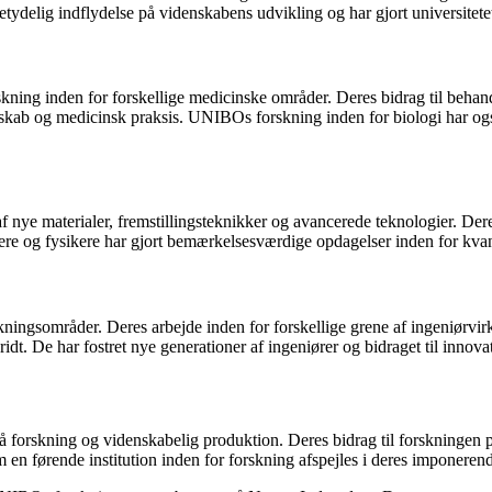
elig indflydelse på videnskabens udvikling og har gjort universitetet t
skning inden for forskellige medicinske områder. Deres bidrag til beh
denskab og medicinsk praksis. UNIBOs forskning inden for biologi har
 nye materialer, fremstillingsteknikker og avancerede teknologier. Dere
ere og fysikere har gjort bemærkelsesværdige opdagelser inden for kv
ningsområder. Deres arbejde inden for forskellige grene af ingeniørvi
ridt. De har fostret nye generationer af ingeniører og bidraget til inno
å forskning og videnskabelig produktion. Deres bidrag til forskningen
en førende institution inden for forskning afspejles i deres imponeren