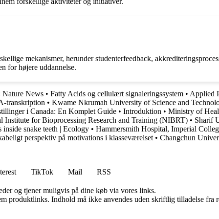
em forskellige aktiviteter og initiativer.
llige mekanismer, herunder studenterfeedback, akkrediteringsprocesser og
en for højere uddannelse.
r: Nature News
•
Fatty Acids og cellulært signaleringssystem
•
Applied P
-transkription
•
Kwame Nkrumah University of Science and Techno
stillinger i Canada: En Komplet Guide
•
Introduktion
•
Ministry of Heal
l Institute for Bioprocessing Research and Training (NIBRT)
•
Sharif 
s inside snake teeth | Ecology
•
Hammersmith Hospital, Imperial College
beligt perspektiv på motivations i klasseværelset
•
Changchun Universi
terest
TikTok
Mail
RSS
er og tjener muligvis på dine køb via vores links.
m produktlinks. Indhold må ikke anvendes uden skriftlig tilladelse fra r