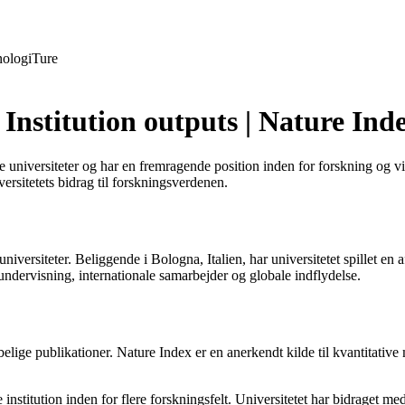
ologi
Ture
Institution outputs | Nature Ind
universiteter og har en fremragende position inden for forskning og v
versitetets bidrag til forskningsverdenen.
niversiteter. Beliggende i Bologna, Italien, har universitetet spillet e
undervisning, internationale samarbejder og globale indflydelse.
belige publikationer. Nature Index er en anerkendt kilde til kvantitative
stitution inden for flere forskningsfelt. Universitetet har bidraget me