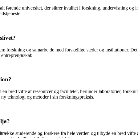
lt førende universitet, der sikrer kvalitet i forskning, undervisning og
dstjeneste.
livet?
m forskning og samarbejde med forskellige steder og institutioner. Det t
 entreprenørskab.
tion?
 bred vifte af ressourcer og faciliteter, herunder laboratorier, forskn
 ny teknologi og metoder i sin forskningspraksis.
ljø?
tiltrække studerende og forskere fra hele verden og tilbyde en bred vif