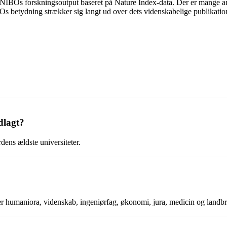
 UNIBOs forskningsoutput baseret på Nature Index-data. Der er mange and
ydning strækker sig langt ud over dets videnskabelige publikationer, o
dlagt?
dens ældste universiteter.
er humaniora, videnskab, ingeniørfag, økonomi, jura, medicin og landb