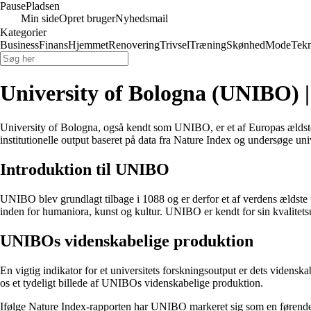
Pause
Pladsen
Min side
Opret bruger
Nyhedsmail
Kategorier
Business
Finans
Hjemmet
Renovering
Trivsel
Træning
Skønhed
Mode
Tekn
University of Bologna (UNIBO) | 
University of Bologna, også kendt som UNIBO, er et af Europas ældste 
institutionelle output baseret på data fra Nature Index og undersøge uni
Introduktion til UNIBO
UNIBO blev grundlagt tilbage i 1088 og er derfor et af verdens ældste u
inden for humaniora, kunst og kultur. UNIBO er kendt for sin kvalitets
UNIBOs videnskabelige produktion
En vigtig indikator for et universitets forskningsoutput er dets videnska
os et tydeligt billede af UNIBOs videnskabelige produktion.
Ifølge Nature Index-rapporten har UNIBO markeret sig som en førende in