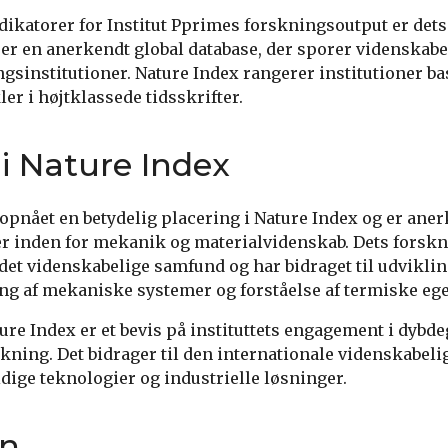
ndikatorer for Institut Pprimes forskningsoutput er dets
 er en anerkendt global database, der sporer videnskabe
gsinstitutioner. Nature Index rangerer institutioner bas
ler i højtklassede tidsskrifter.
 i Nature Index
 opnået en betydelig placering i Nature Index og er ane
er inden for mekanik og materialvidenskab. Dets forsk
 det videnskabelige samfund og har bidraget til udviklin
ing af mekaniske systemer og forståelse af termiske eg
ture Index er et bevis på instituttets engagement i dybd
ning. Det bidrager til den internationale videnskabeli
dige teknologier og industrielle løsninger.
on