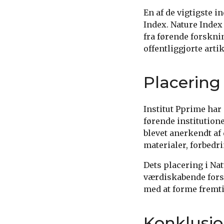
En af de vigtigste i
Index. Nature Index
fra førende forsknin
offentliggjorte artik
Placering
Institut Pprime har
førende institution
blevet anerkendt af
materialer, forbedr
Dets placering i Na
værdiskabende forsk
med at forme fremti
Konklusi