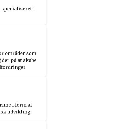
 specialiseret i
 for områder som
jder på at skabe
dfordringer.
prime i form af
isk udvikling.