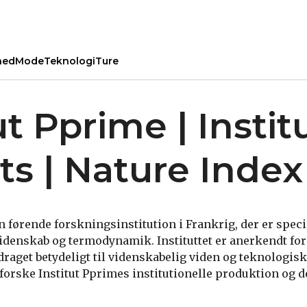
hed
Mode
Teknologi
Ture
ut Pprime | Instit
ts | Nature Index
n førende forskningsinstitution i Frankrig, der er speci
idenskab og termodynamik. Instituttet er anerkendt fo
draget betydeligt til videnskabelig viden og teknologis
forske Institut Pprimes institutionelle produktion og d