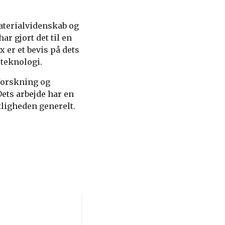
materialvidenskab og
r gjort det til en
 er et bevis på dets
 teknologi.
 forskning og
Dets arbejde har en
ligheden generelt.