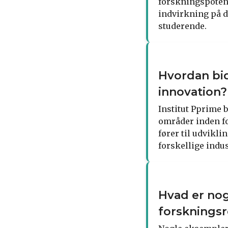
forskningspotent
indvirkning på d
studerende.
Hvordan bid
innovation?
Institut Pprime 
områder inden fo
fører til udvikli
forskellige indu
Hvad er nog
forskningsr