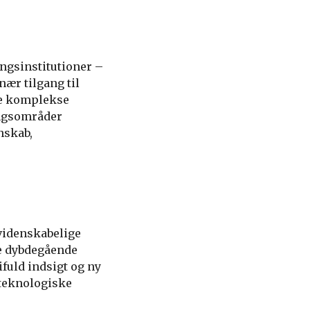
ingsinstitutioner –
nær tilgang til
se komplekse
ingsområder
nskab,
 videnskabelige
ge dybdegående
ifuld indsigt og ny
 teknologiske