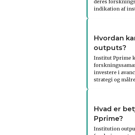
deres forsknings
indikation af ins
Hvordan kan
outputs?
Institut Pprime k
forskningssamarb
investere i avanc
strategi og målre
Hvad er bety
Pprime?
Institution outpu