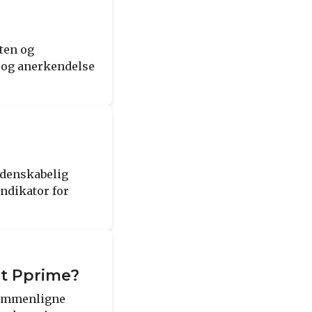
eten og
t, og anerkendelse
idenskabelig
indikator for
ut Pprime?
 sammenligne