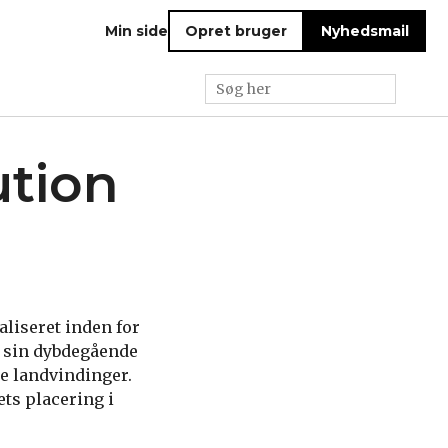
Min side
Opret bruger
Nyhedsmail
ution
aliseret inden for
r sin dybdegående
ke landvindinger.
ets placering i