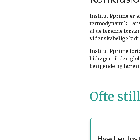
Institut Pprime er 
termodynamik. Dets 
af de førende forskn
videnskabelige bidr
Institut Pprime for
bidrager til den gl
berigende og læreri
Ofte sti
Hvad er Ins