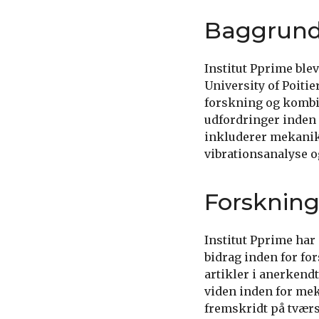
Baggrun
Institut Pprime ble
University of Poitie
forskning og kombin
udfordringer inden
inkluderer mekanik
vibrationsanalyse 
Forsknin
Institut Pprime har
bidrag inden for for
artikler i anerkendt
viden inden for me
fremskridt på tværs