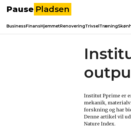
Pause
Pladsen
Business
Finans
Hjemmet
Renovering
Trivsel
Træning
Skøn
Instit
outpu
Institut Pprime er e
mekanik, materialv
forskning og har bi
Denne artikel vil ud
Nature Index.