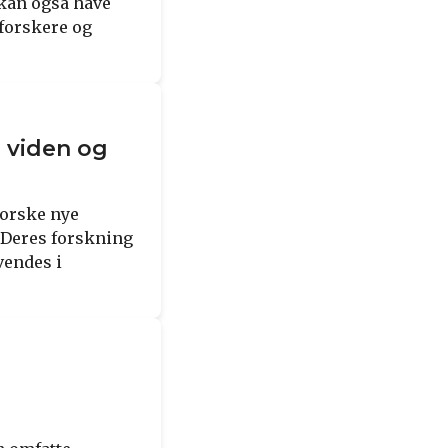
 kan også have
 forskere og
g viden og
forske nye
 Deres forskning
vendes i