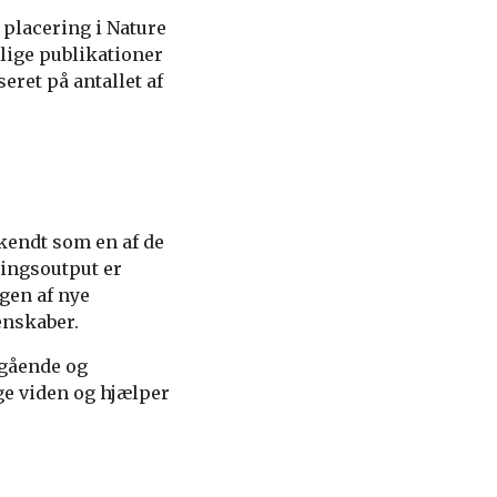
 placering i Nature
lige publikationer
eret på antallet af
rkendt som en af de
ningsoutput er
gen af nye
enskaber.
egående og
ge viden og hjælper