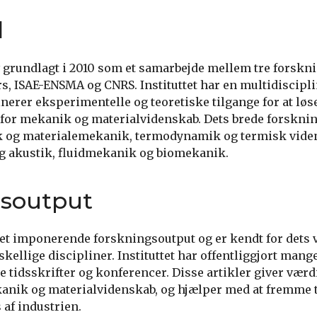
d
v grundlagt i 2010 som et samarbejde mellem tre forskn
rs, ISAE-ENSMA og CNRS. Instituttet har en multidiscipli
erer eksperimentelle og teoretiske tilgange for at lø
 for mekanik og materialvidenskab. Dets brede forskn
 og materialemekanik, termodynamik og termisk vide
og akustik, fluidmekanik og biomekanik.
gsoutput
 et imponerende forskningsoutput og er kendt for dets
skellige discipliner. Instituttet har offentliggjort man
e tidsskrifter og konferencer. Disse artikler giver værd
kanik og materialvidenskab, og hjælper med at fremme
 af industrien.