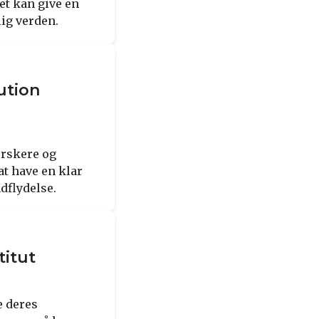
et kan give en
lig verden.
ution
orskere og
at have en klar
dflydelse.
titut
e deres