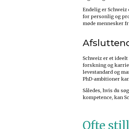
Endelig er Schweiz 
for personlig og pro
møde mennesker fra
Afslutte
Schweiz er et ideelt
forskning og karri
levestandard og man
PhD-ambitioner kan
Således, hvis du sø
kompetence, kan Sc
Ofte sti