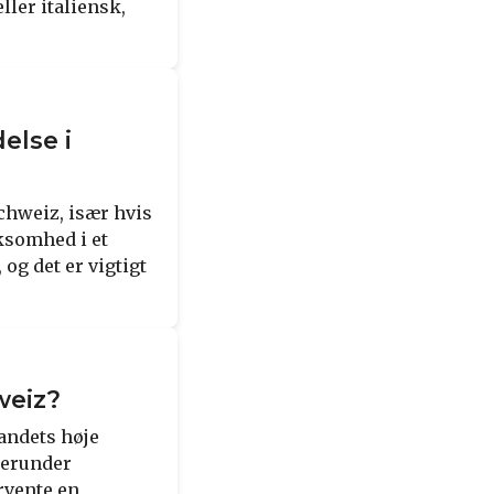
ler italiensk,
else i
Schweiz, især hvis
rksomhed i et
g det er vigtigt
weiz?
landets høje
herunder
rvente en