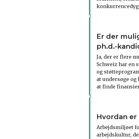
konkurrencedygti
Er der muli
ph.d.-kandi
Ja, der er flere 
Schweiz har en s
og støtteprogramm
at undersøge og 
at finde finansi
Hvordan er 
Arbejdsmiljøet fo
arbejdskultur, d