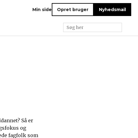
Min side
Opret bruger
Nyhedsmail
g
dannet? Så er
ngsfokus og
nede fagfolk som