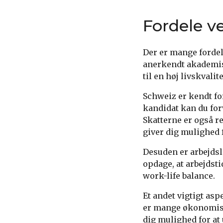
Fordele v
Der er mange fordele
anerkendt akademisk
til en høj livskvalite
Schweiz er kendt f
kandidat kan du forv
Skatterne er også r
giver dig mulighed 
Desuden er arbejdsli
opdage, at arbejdst
work-life balance.
Et andet vigtigt asp
er mange økonomiske
dig mulighed for at