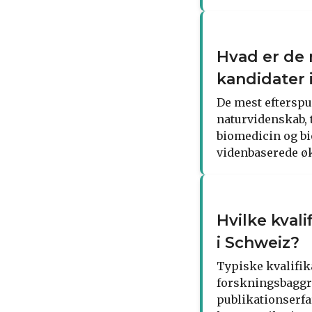
Hvad er de 
kandidater 
De mest efterspu
naturvidenskab, 
biomedicin og bi
videnbaserede ø
Hvilke kval
i Schweiz?
Typiske kvalifik
forskningsbaggru
publikationserf