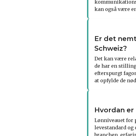
kommunikationsev
kan også være en
Er det nemt 
Schweiz?
Det kan være rela
de har en stillin
efterspurgt fago
at opfylde de nø
Hvordan er 
Lønniveauet for p
levestandard og 
branchen, erfari