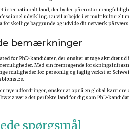
et internationalt land, der byder på en stor mangfoldi
fessionel udvikling. Du vil arbejde i et multikulturelt m
 forskellige baggrunde og udvide dit netværk på tværs
nde bemærkninger
 sted for PhD-kandidater, der ønsker at tage skridtet ud
eremuligheder. Med sin fremragende forskningsinfrastr
ge muligheder for personlig og faglig vækst er Schweiz
 blomstre.
ger nye udfordringer, ønsker at opnå en global karriere 
hweiz være det perfekte land for dig som PhD-kandidat
llede spørgsmål