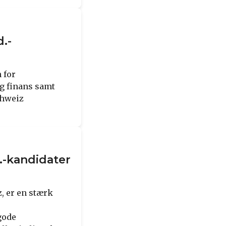
.-
 for
g finans samt
chweiz
d.-kandidater
, er en stærk
gode