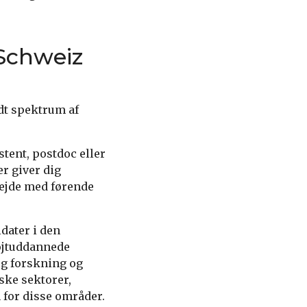
Schweiz
dt spektrum af
tent, postdoc eller
er giver dig
ejde med førende
dater i den
øjtuddannede
 og forskning og
ske sektorer,
 for disse områder.