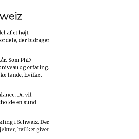
hweiz
l af et højt
ordele, der bidrager
kår. Som PhD-
sniveau og erfaring.
ke lande, hvilket
lance. Du vil
etholde en sund
kling i Schweiz. Der
kter, hvilket giver