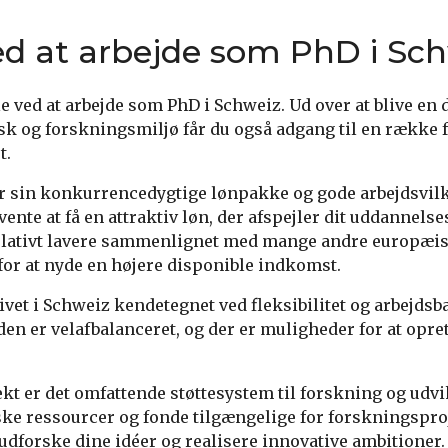
ed at arbejde som PhD i Sc
 ved at arbejde som PhD i Schweiz. Ud over at blive en de
 og forskningsmiljø får du også adgang til en række f
t.
or sin konkurrencedygtige lønpakke og gode arbejdsvil
ente at få en attraktiv løn, der afspejler dit uddannelse
elativt lavere sammenlignet med mange andre europæis
for at nyde en højere disponible indkomst.
vet i Schweiz kendetegnet ved fleksibilitet og arbejdsba
iden er velafbalanceret, og der er muligheder for at opr
ekt er det omfattende støttesystem til forskning og udvi
 ressourcer og fonde tilgængelige for forskningsproje
 udforske dine idéer og realisere innovative ambitioner.