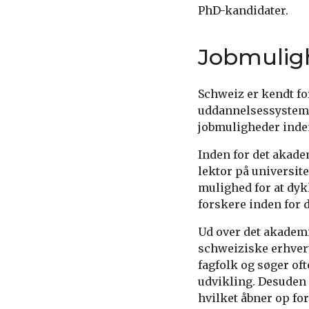
PhD-kandidater.
Jobmuligh
Schweiz er kendt fo
uddannelsessystemet
jobmuligheder inden
Inden for det akade
lektor på universite
mulighed for at dy
forskere inden for di
Ud over det akadem
schweiziske erhver
fagfolk og søger oft
udvikling. Desuden 
hvilket åbner op fo