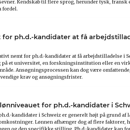
ner. Kendskab til flere sprog, herunder tysk, fransk el
 fordel.
for ph.d.-kandidater at få arbejdstillad
tivt nemt for ph.d.-kandidater at få arbejdstilladelse i 
g på et universitet, en forskningsinstitution eller en vi
mråde. Ansøgningsprocessen kan dog være omfattende, o
dvendige krav og ansøgningsfrister.
lønniveauet for ph.d.-kandidater i Sch
h.d.-kandidater i Schweiz er generelt højt på grund af 
omkostninger. Lønnen afhænger dog af flere faktorer, 
ngen og den specifikke stilling. Ph.d.-kandidater kan fo