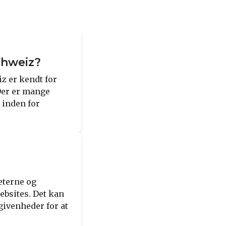
chweiz?
z er kendt for
Der er mange
 inden for
eterne og
ebsites. Det kan
givenheder for at