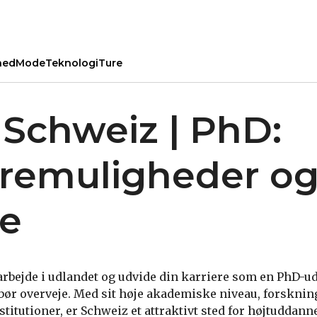
hed
Mode
Teknologi
Ture
 Schweiz | PhD:
eremuligheder o
le
bejde i udlandet og udvide din karriere som en PhD-ud
 bør overveje. Med sit høje akademiske niveau, forskni
itutioner, er Schweiz et attraktivt sted for højtuddan