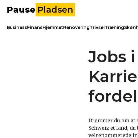
Pause
Pladsen
Business
Finans
Hjemmet
Renovering
Trivsel
Træning
Skøn
Jobs i
Karri
forde
Drømmer du om at ar
Schweiz et land, du
velrenommerede inst