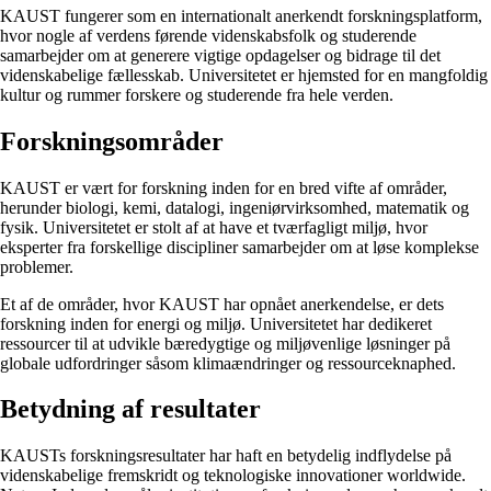
KAUST fungerer som en internationalt anerkendt forskningsplatform,
hvor nogle af verdens førende videnskabsfolk og studerende
samarbejder om at generere vigtige opdagelser og bidrage til det
videnskabelige fællesskab. Universitetet er hjemsted for en mangfoldig
kultur og rummer forskere og studerende fra hele verden.
Forskningsområder
KAUST er vært for forskning inden for en bred vifte af områder,
herunder biologi, kemi, datalogi, ingeniørvirksomhed, matematik og
fysik. Universitetet er stolt af at have et tværfagligt miljø, hvor
eksperter fra forskellige discipliner samarbejder om at løse komplekse
problemer.
Et af de områder, hvor KAUST har opnået anerkendelse, er dets
forskning inden for energi og miljø. Universitetet har dedikeret
ressourcer til at udvikle bæredygtige og miljøvenlige løsninger på
globale udfordringer såsom klimaændringer og ressourceknaphed.
Betydning af resultater
KAUSTs forskningsresultater har haft en betydelig indflydelse på
videnskabelige fremskridt og teknologiske innovationer worldwide.