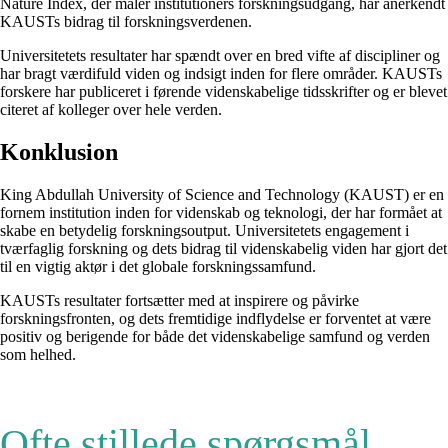
Nature Index, der måler institutioners forskningsudgang, har anerkendt
KAUSTs bidrag til forskningsverdenen.
Universitetets resultater har spændt over en bred vifte af discipliner og
har bragt værdifuld viden og indsigt inden for flere områder. KAUSTs
forskere har publiceret i førende videnskabelige tidsskrifter og er blevet
citeret af kolleger over hele verden.
Konklusion
King Abdullah University of Science and Technology (KAUST) er en
fornem institution inden for videnskab og teknologi, der har formået at
skabe en betydelig forskningsoutput. Universitetets engagement i
tværfaglig forskning og dets bidrag til videnskabelig viden har gjort det
til en vigtig aktør i det globale forskningssamfund.
KAUSTs resultater fortsætter med at inspirere og påvirke
forskningsfronten, og dets fremtidige indflydelse er forventet at være
positiv og berigende for både det videnskabelige samfund og verden
som helhed.
Ofte stillede spørgsmål