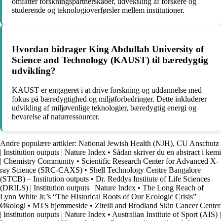
omfatter forskningspartnerskaber, udveksling af forskere og
studerende og teknologioverførsler mellem institutioner.
Hvordan bidrager King Abdullah University of
Science and Technology (KAUST) til bæredygtig
udvikling?
KAUST er engageret i at drive forskning og uddannelse med
fokus på bæredygtighed og miljøforbedringer. Dette inkluderer
udvikling af miljøvenlige teknologier, bæredygtig energi og
bevarelse af naturressourcer.
Andre populære artikler:
National Jewish Health (NJH), CU Anschutz
| Institution outputs | Nature Index
•
Sådan skriver du en abstract i kemi
| Chemistry Community
•
Scientific Research Center for Advanced X-
ray Science (SRC-CAXS)
•
Shell Technology Centre Bangalore
(STCB) – Institution outputs
•
Dr. Reddys Institute of Life Sciences
(DRILS) | Institution outputs | Nature Index
•
The Long Reach of
Lynn White Jr.’s “The Historical Roots of Our Ecologic Crisis” |
Økologi
•
MTS hjemmeside
•
Zitelli and Brodland Skin Cancer Center
| Institution outputs | Nature Index
•
Australian Institute of Sport (AIS) |