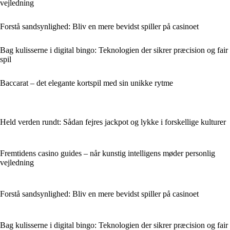
vejledning
Forstå sandsynlighed: Bliv en mere bevidst spiller på casinoet
Bag kulisserne i digital bingo: Teknologien der sikrer præcision og fair
spil
Baccarat – det elegante kortspil med sin unikke rytme
Held verden rundt: Sådan fejres jackpot og lykke i forskellige kulturer
Fremtidens casino guides – når kunstig intelligens møder personlig
vejledning
Forstå sandsynlighed: Bliv en mere bevidst spiller på casinoet
Bag kulisserne i digital bingo: Teknologien der sikrer præcision og fair