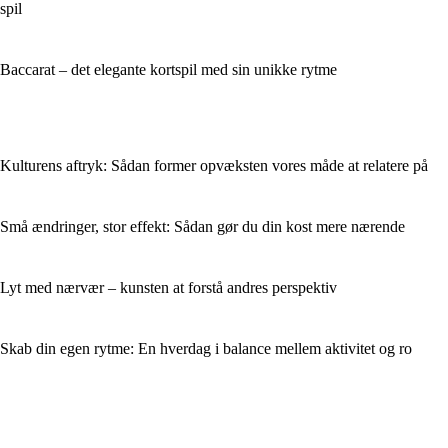
spil
Baccarat – det elegante kortspil med sin unikke rytme
Kulturens aftryk: Sådan former opvæksten vores måde at relatere på
Små ændringer, stor effekt: Sådan gør du din kost mere nærende
Lyt med nærvær – kunsten at forstå andres perspektiv
Skab din egen rytme: En hverdag i balance mellem aktivitet og ro