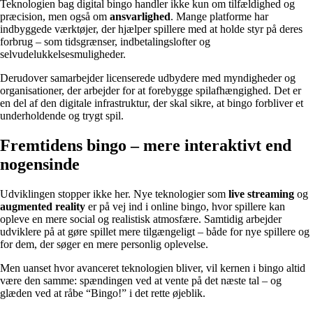
Teknologien bag digital bingo handler ikke kun om tilfældighed og
præcision, men også om
ansvarlighed
. Mange platforme har
indbyggede værktøjer, der hjælper spillere med at holde styr på deres
forbrug – som tidsgrænser, indbetalingslofter og
selvudelukkelsesmuligheder.
Derudover samarbejder licenserede udbydere med myndigheder og
organisationer, der arbejder for at forebygge spilafhængighed. Det er
en del af den digitale infrastruktur, der skal sikre, at bingo forbliver et
underholdende og trygt spil.
Fremtidens bingo – mere interaktivt end
nogensinde
Udviklingen stopper ikke her. Nye teknologier som
live streaming
og
augmented reality
er på vej ind i online bingo, hvor spillere kan
opleve en mere social og realistisk atmosfære. Samtidig arbejder
udviklere på at gøre spillet mere tilgængeligt – både for nye spillere og
for dem, der søger en mere personlig oplevelse.
Men uanset hvor avanceret teknologien bliver, vil kernen i bingo altid
være den samme: spændingen ved at vente på det næste tal – og
glæden ved at råbe “Bingo!” i det rette øjeblik.