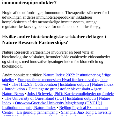
immunoterapiprodukter?
Nogle af de udfordringer, Immunomic Therapeutics står over for i
udviklingen af ​​deres immunoterapiprodukter inkluderer
kompleksiteten af ​​det menneskelige immunsystem, strenge
regulatoriske krav og behovet for omfattende kliniske forsøg.
Hvilke andre bioteknologiske selskaber deltager i
Nature Research Partnerships?
Nature Research Partnerships involverer en bred vifte af
bioteknologiske selskaber, herunder både etablerede virksomheder
og start-ups med innovative løsninger inden for biomedicin og
bioteknologi.
Andre populære artikler:
Nature Index 2022: Institutioner og årlige
tabeller
•
Europes første mennesker: Hvad forskerne ved og ikke
ved
•
The H.E.S.S. Collaboration | Institution outputs | Nature Index
•
Introduktion
•
Det tungeste grundstof er blevet skabt – igen:
Nature News
•
Jobs i Schweiz | PhD: Karrieremuligheder og fordele
•
The University of Queensland (UQ) | Institution outputs | Nature
Index
•
Otto-von-Guericke University Magdeburg (OVGU) |
Institution outputs | Nature Index
•
Beijing Physical Examination
Center – En grundig gennemgang
•
Shanghai Jiao Tong University