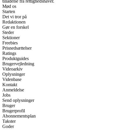
tilladelse fra rettighedshaver.
Mød os
Starten
Det vi tror på
Redaktionen
Gør en forskel
Steder
Sektioner
Freebies
Prisnedsættelser
Ratings
Produktguides
Brugervejledning
Videoarkiv
Oplysninger
Videnbase
Kontakt
Anmeldelse
Jobs
Send oplysninger
Bruger
Brugerprofil
Abonnementsplan
Takster
Goder