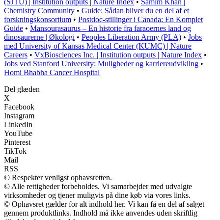
(SJTU) | Institution outputs | Nature Index
•
Samim Khan |
Chemistry Community
•
Guide: Sådan bliver du en del af et
forskningskonsortium
•
Postdoc-stillinger i Canada: En Komplet
Guide
•
Mansourasaurus – En historie fra faraoernes land og
dinosaurerne | Økologi
•
Peoples Liberation Army (PLA)
•
Jobs
med University of Kansas Medical Center (KUMC) | Nature
Careers
•
VxBiosciences Inc. | Institution outputs | Nature Index
•
Jobs ved Stanford University: Muligheder og karriereudvikling
•
Homi Bhabha Cancer Hospital
Del glæden
X
Facebook
Instagram
LinkedIn
YouTube
Pinterest
TikTok
Mail
RSS
© Respekter venligst ophavsretten.
© Alle rettigheder forbeholdes. Vi samarbejder med udvalgte
virksomheder og tjener muligvis på dine køb via vores links.
© Ophavsret gælder for alt indhold her. Vi kan få en del af salget
gennem produktlinks. Indhold må ikke anvendes uden skriftlig