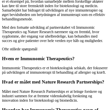
er et eksempel på, hvordan samarbejde mellem forskellige aktører
kan føre til store fremskridt inden for bioteknologi og medicin.
Samarbejdet har bidraget til udviklingen af ​​nye immunterapier og
øget bevidstheden om betydningen af ​​immunterapi som en effektiv
behandlingsmetode.
Med den fortsatte udvikling af partnerskabet vil Immunomic
Therapeutics og Nature Research nærmere sig en fremtid, hvor
sygdomme, der engang var uhelbredelige, kan behandles med
succes og give patienter over hele verden nye håb og muligheder.
Ofte stillede spørgsmål
Hvem er Immunomic Therapeutics?
Immunomic Therapeutics er et bioteknologisk selskab, der fokuserer
på udviklingen af ​​immunoterapi til behandling af allergier og kræft.
Hvad er målet med Nature Research Partnerships?
Målet med Nature Research Partnerships er at bringe forskere og
industri sammen for at fremme videnskabelig forskning og
innovation inden for bioteknologi og biomedicin.
Hvordan har Immunomic Therapeutics gavn af