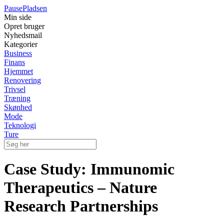
Pause
Pladsen
Min side
Opret bruger
Nyhedsmail
Kategorier
Business
Finans
Hjemmet
Renovering
Trivsel
Træning
Skønhed
Mode
Teknologi
Ture
Case Study: Immunomic
Therapeutics – Nature
Research Partnerships