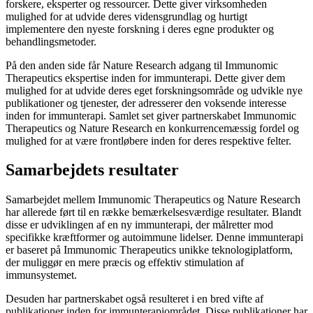
forskere, eksperter og ressourcer. Dette giver virksomheden
mulighed for at udvide deres vidensgrundlag og hurtigt
implementere den nyeste forskning i deres egne produkter og
behandlingsmetoder.
På den anden side får Nature Research adgang til Immunomic
Therapeutics ekspertise inden for immunterapi. Dette giver dem
mulighed for at udvide deres eget forskningsområde og udvikle nye
publikationer og tjenester, der adresserer den voksende interesse
inden for immunterapi. Samlet set giver partnerskabet Immunomic
Therapeutics og Nature Research en konkurrencemæssig fordel og
mulighed for at være frontløbere inden for deres respektive felter.
Samarbejdets resultater
Samarbejdet mellem Immunomic Therapeutics og Nature Research
har allerede ført til en række bemærkelsesværdige resultater. Blandt
disse er udviklingen af ​​en ny immunterapi, der målretter mod
specifikke kræftformer og autoimmune lidelser. Denne immunterapi
er baseret på Immunomic Therapeutics unikke teknologiplatform,
der muliggør en mere præcis og effektiv stimulation af
immunsystemet.
Desuden har partnerskabet også resulteret i en bred vifte af
publikationer inden for immunterapiområdet. Disse publikationer har