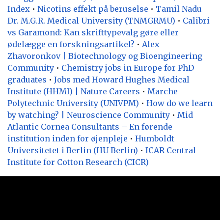
Index
•
Nicotins effekt på beruselse
•
Tamil Nadu
Dr. M.G.R. Medical University (TNMGRMU)
•
Calibri
vs Garamond: Kan skrifttypevalg gøre eller
ødelægge en forskningsartikel?
•
Alex
Zhavoronkov | Biotechnology og Bioengineering
Community
•
Chemistry jobs in Europe for PhD
graduates
•
Jobs med Howard Hughes Medical
Institute (HHMI) | Nature Careers
•
Marche
Polytechnic University (UNIVPM)
•
How do we learn
by watching? | Neuroscience Community
•
Mid
Atlantic Cornea Consultants – En førende
institution inden for øjenpleje
•
Humboldt
Universitetet i Berlin (HU Berlin)
•
ICAR Central
Institute for Cotton Research (CICR)