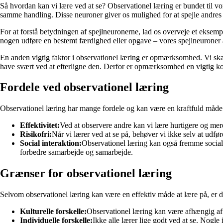
Så hvordan kan vi lære ved at se? Observationel læring er bundet til vo
samme handling. Disse neuroner giver os mulighed for at spejle andres h
For at forstå betydningen af spejlneuronerne, lad os overveje et eksempe
nogen udføre en bestemt færdighed eller opgave – vores spejlneuroner
En anden vigtig faktor i observationel læring er opmærksomhed. Vi skal
have svært ved at efterligne den. Derfor er opmærksomhed en vigtig ko
Fordele ved observationel læring
Observationel læring har mange fordele og kan være en kraftfuld måde a
Effektivitet:
Ved at observere andre kan vi lære hurtigere og mere
Risikofri:
Når vi lærer ved at se på, behøver vi ikke selv at udføre
Social interaktion:
Observationel læring kan også fremme social
forbedre samarbejde og samarbejde.
Grænser for observationel læring
Selvom observationel læring kan være en effektiv måde at lære på, er 
Kulturelle forskelle:
Observationel læring kan være afhængig af ku
Individuelle forskelle:
Ikke alle lærer lige godt ved at se. Nogle