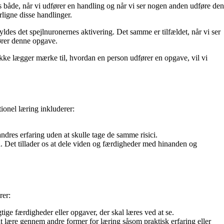
es både, når vi udfører en handling og når vi ser nogen anden udføre den
ligne disse handlinger.
yldes det spejlnuronernes aktivering. Det samme er tilfældet, når vi ser
ører denne opgave.
kke lægger mærke til, hvordan en person udfører en opgave, vil vi
ionel læring inkluderer:
 andres erfaring uden at skulle tage de samme risici.
 Det tillader os at dele viden og færdigheder med hinanden og
rer:
ige færdigheder eller opgaver, der skal læres ved at se.
 at lære gennem andre former for læring såsom praktisk erfaring eller