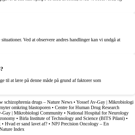
e situationer. Ved at observere andres handlinger kan vi undgå at
e?
lige til at lære på denne måde på grund af faktorer som
ew schizophrenia drugs – Nature News
•
Yossef Av-Gay | Mikrobiologi
 myter omkring blastoporen
•
Centre for Human Drug Research
v-Gay | Mikrobiologi Community
•
National Hospital for Neurology
stronomy
•
Birla Institute of Technology and Science (BITS Pilani)
•
x
•
Hvad er sand lavet af?
•
NPJ Precision Oncology – En
| Nature Index