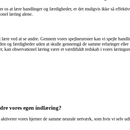
er os at lære handlinger og færdigheder, er det muligvis ikke så effektiv
onel læring alene.
 at lære ved at se andre. Gennem vores spejlneuroner kan vi spejle handl
den og færdigheder uden at skulle gennemgå de samme erfaringer eller ri
 kan observationel læring være et værdifuldt redskab i vores læringsre
ndre vores egen indlæring?
aktiverer vores hjerner de samme neurale netværk, som hvis vi selv udf