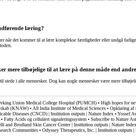
 udførende læring?
sær når det kommer til at lære komplekse færdigheder eller undgå farlig
etoden.
ker mere tilbøjelige til at lære på denne måde end andr
er til stede i alle mennesker. Dog kan nogle mennesker være mere tilbøje
Peking Union Medical College Hospital (PUMCH)
•
High hopes for n
enskab (KNAW)
•
All India Institute of Medical Sciences
•
Opklaring af
able Diseases (CNCD) | Institution outputs | Nature Index
•
Yossef A
•
Fatty Acids og cellulært signaleringssystem
•
Subscribe to Nature A
elli and Brodland Skin Cancer Center | Institution outputs | Nature Inde
search Communities
•
Odyssey Therapeutics, Inc. | Institution outputs 