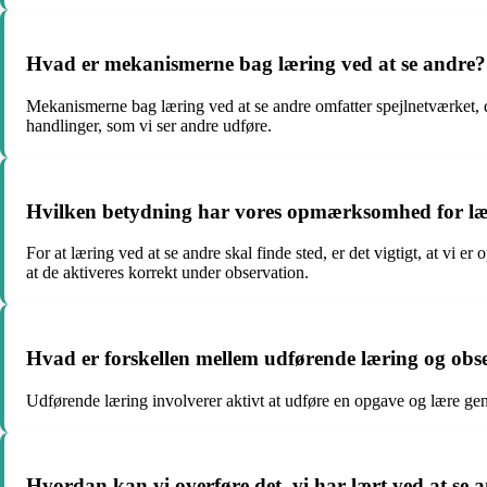
Hvad er mekanismerne bag læring ved at se andre?
Mekanismerne bag læring ved at se andre omfatter spejlnetværket, der
handlinger, som vi ser andre udføre.
Hvilken betydning har vores opmærksomhed for lær
For at læring ved at se andre skal finde sted, er det vigtigt, at 
at de aktiveres korrekt under observation.
Hvad er forskellen mellem udførende læring og obse
Udførende læring involverer aktivt at udføre en opgave og lære gen
Hvordan kan vi overføre det, vi har lært ved at se a