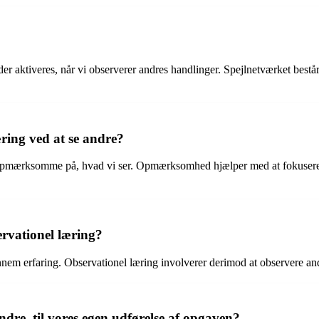
 aktiveres, når vi observerer andres handlinger. Spejlnetværket består af
ing ved at se andre?
vi er opmærksomme på, hvad vi ser. Opmærksomhed hjælper med at fokusere
rvationel læring?
nem erfaring. Observationel læring involverer derimod at observere and
ndre, til vores egen udførelse af opgaven?