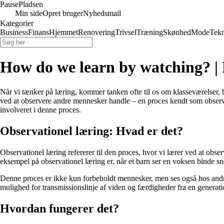
Pause
Pladsen
Min side
Opret bruger
Nyhedsmail
Kategorier
Business
Finans
Hjemmet
Renovering
Trivsel
Træning
Skønhed
Mode
Tekn
How do we learn by watching? 
Når vi tænker på læring, kommer tanken ofte til os om klasseværelser, 
ved at observere andre mennesker handle – en proces kendt som observati
involveret i denne proces.
Observationel læring: Hvad er det?
Observationel læring refererer til den proces, hvor vi lærer ved at obser
eksempel på observationel læring er, når et barn ser en voksen binde s
Denne proces er ikke kun forbeholdt mennesker, men ses også hos andre
mulighed for transmissionslinje af viden og færdigheder fra en generatio
Hvordan fungerer det?