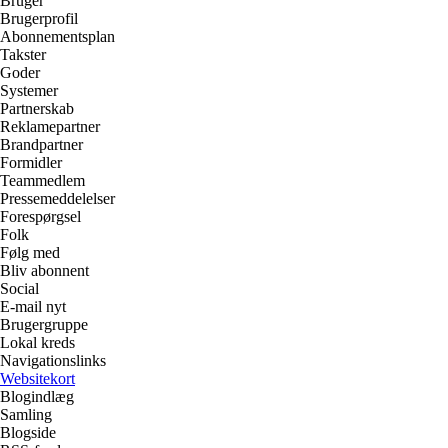
Bruger
Brugerprofil
Abonnementsplan
Takster
Goder
Systemer
Partnerskab
Reklamepartner
Brandpartner
Formidler
Teammedlem
Pressemeddelelser
Forespørgsel
Folk
Følg med
Bliv abonnent
Social
E-mail nyt
Brugergruppe
Lokal kreds
Navigationslinks
Websitekort
Blogindlæg
Samling
Blogside