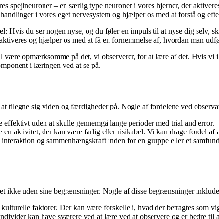
res spejlneuroner – en særlig type neuroner i vores hjerner, der aktiver
andlinger i vores eget nervesystem og hjælper os med at forstå og efter
l: Hvis du ser nogen nyse, og du føler en impuls til at nyse dig selv, sk
 aktiveres og hjælper os med at få en fornemmelse af, hvordan man udf
 være opmærksomme på det, vi observerer, for at lære af det. Hvis vi i
mponent i læringen ved at se på.
t tilegne sig viden og færdigheder på. Nogle af fordelene ved observat
 effektivt uden at skulle gennemgå lange perioder med trial and error.
 en aktivitet, der kan være farlig eller risikabel. Vi kan drage fordel af
 interaktion og sammenhængskraft inden for en gruppe eller et samfund.
det ikke uden sine begrænsninger. Nogle af disse begrænsninger inklude
lturelle faktorer. Der kan være forskelle i, hvad der betragtes som vigt
 individer kan have sværere ved at lære ved at observere og er bedre til