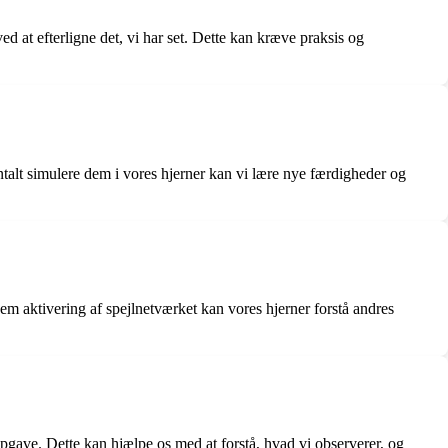
 at efterligne det, vi har set. Dette kan kræve praksis og
ntalt simulere dem i vores hjerner kan vi lære nye færdigheder og
nnem aktivering af spejlnetværket kan vores hjerner forstå andres
pgave. Dette kan hjælpe os med at forstå, hvad vi observerer, og