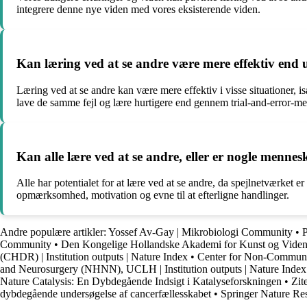
integrere denne nye viden med vores eksisterende viden.
Kan læring ved at se andre være mere effektiv end
Læring ved at se andre kan være mere effektiv i visse situationer, i
lave de samme fejl og lære hurtigere end gennem trial-and-error-m
Kan alle lære ved at se andre, eller er nogle mennes
Alle har potentialet for at lære ved at se andre, da spejlnetværket 
opmærksomhed, motivation og evne til at efterligne handlinger.
Andre populære artikler:
Yossef Av-Gay | Mikrobiologi Community
•
Community
•
Den Kongelige Hollandske Akademi for Kunst og Vid
(CHDR) | Institution outputs | Nature Index
•
Center for Non-Communic
and Neurosurgery (NHNN), UCLH | Institution outputs | Nature Index
Nature Catalysis: En Dybdegående Indsigt i Katalyseforskningen
•
Zit
dybdegående undersøgelse af cancerfællesskabet
•
Springer Nature Re