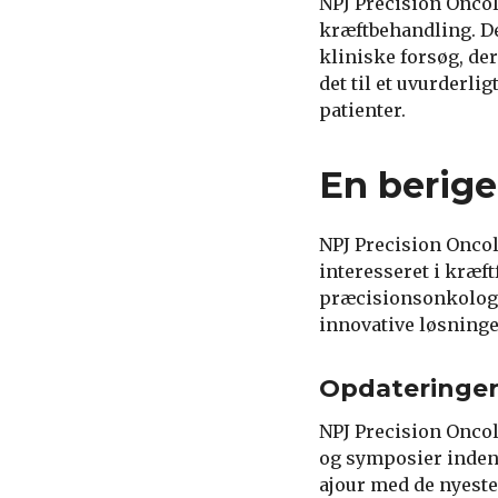
NPJ Precision Oncol
kræftbehandling. D
kliniske forsøg, de
det til et uvurderlig
patienter.
En berige
NPJ Precision Oncol
interesseret i kræf
præcisionsonkologi
innovative løsninger
Opdateringer
NPJ Precision Onco
og symposier inden 
ajour med de nyest