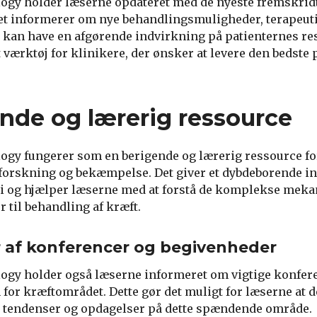
ogy holder læserne opdateret med de nyeste fremskridt
et informerer om nye behandlingsmuligheder, terapeuti
r kan have en afgørende indvirkning på patienternes res
t værktøj for klinikere, der ønsker at levere den bedste p
nde og lærerig ressource
ogy fungerer som en berigende og lærerig ressource for 
tforskning og bekæmpelse. Det giver et dybdeborende in
 og hjælper læserne med at forstå de komplekse mek
 til behandling af kræft.
 af konferencer og begivenheder
logy holder også læserne informeret om vigtige konfer
for kræftområdet. Dette gør det muligt for læserne at de
e tendenser og opdagelser på dette spændende område.