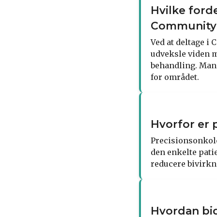
Hvilke ford
Community
Ved at deltage i
udveksle viden m
behandling. Man
for området.
Hvorfor er 
Precisionsonkolog
den enkelte pati
reducere bivirkn
Hvordan bid