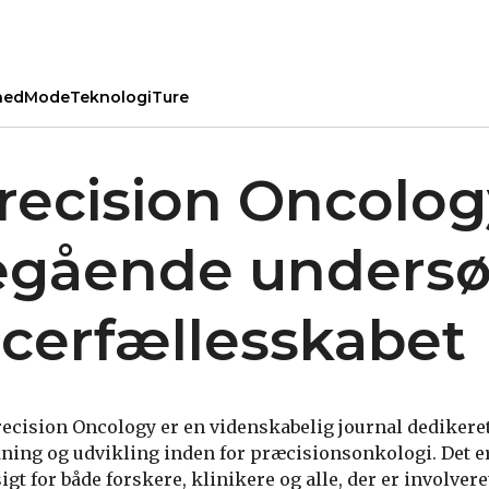
hed
Mode
Teknologi
Ture
recision Oncolog
gående undersø
ncerfællesskabet
recision Oncology er en videnskabelig journal dedikeret
ning og udvikling inden for præcisionsonkologi. Det er 
igt for både forskere, klinikere og alle, der er involve