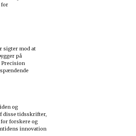
 for
r sigter mod at
bygger på
J Precision
te spændende
viden og
​disse tidsskrifter,
 for forskere og
emtidens innovation