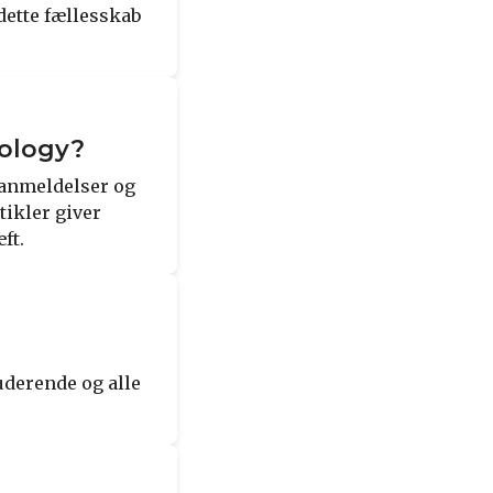
dette fællesskab
cology?
 anmeldelser og
tikler giver
ft.
uderende og alle