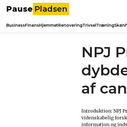
Pause
Pladsen
Business
Finans
Hjemmet
Renovering
Trivsel
Træning
Skøn
NPJ P
dybde
af ca
Introduktion: NPJ P
videnskabelig forsk
information og inds