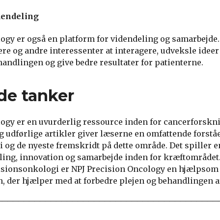
dendeling
ogy er også en platform for videndeling og samarbejde.
kere og andre interessenter at interagere, udveksle ide
handlingen og give bedre resultater for patienterne.
de tanker
logy er en uvurderlig ressource inden for cancerforsk
 udførlige artikler giver læserne en omfattende forståe
og de nyeste fremskridt på dette område. Det spiller en
ling, innovation og samarbejde inden for kræftområdet
isionsonkologi er NPJ Precision Oncology en hjælpsom 
n, der hjælper med at forbedre plejen og behandlingen af 
─────────────────────────────────────────