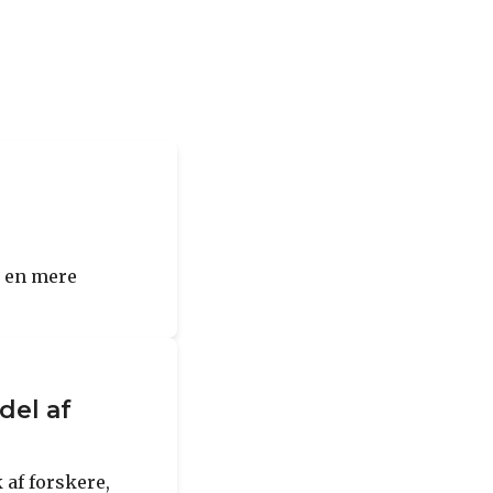
å en mere
del af
 af forskere,