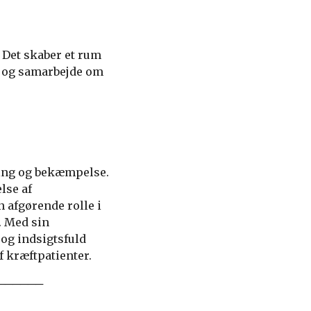
 Det skaber et rum
er og samarbejde om
ning og bekæmpelse.
lse af
 afgørende rolle i
. Med sin
og indsigtsfuld
​​kræftpatienter.
──────