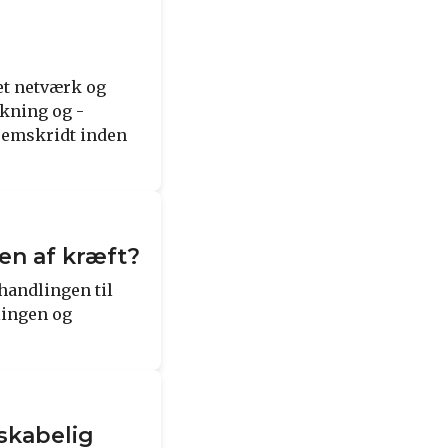
et netværk og
skning og -
remskridt inden
en af kræft?
ehandlingen til
lingen og
skabelig