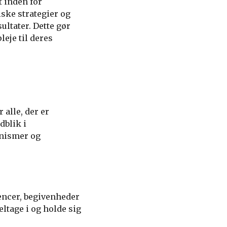
 inden for
ske strategier og
ultater. Dette gør
leje til deres
alle, der er
dblik i
anismer og
encer, begivenheder
ltage i og holde sig