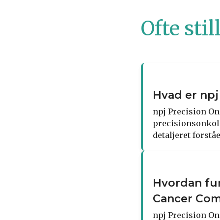
Ofte sti
Hvad er npj
npj Precision On
precisionsonkolo
detaljeret forstå
Hvordan fun
Cancer Co
npj Precision On