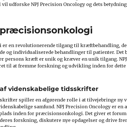
l vil udforske NPJ Precision Oncology og dets betydning
.
 præcisionsonkologi
er en revolutionerende tilgang til kræftbehandling, de
e og individualiserede behandlinger til patienter. Det 
ver persons kræft er unik og kræver en unik tilgang. NP
et til at fremme forskning og udvikling inden for det
f ​​videnskabelige tidsskrifter
krifter spiller en afgørende rolle i at tilvejebringe ny 
videnskabelige samfund. NPJ Precision Oncology er en af ​
g plads inden for præcisionsonkologi. Det giver et forum
le deres forskning, diskutere nye opdagelser og drive fr
ndling.