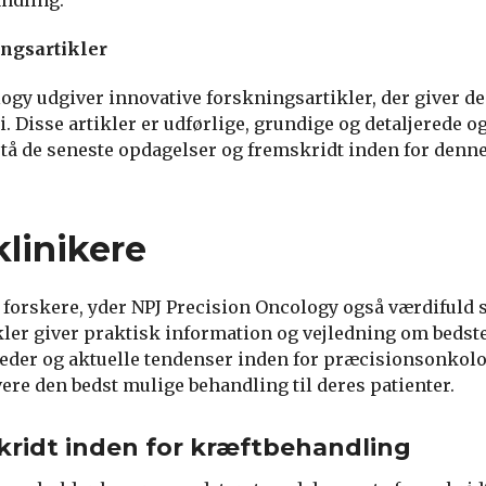
ingsartikler
ogy udgiver innovative forskningsartikler, der giver de
 Disse artikler er udførlige, grundige og detaljerede o
stå de seneste opdagelser og fremskridt inden for den
klinikere
 forskere, yder NPJ Precision Oncology også værdifuld st
ikler giver praktisk information og vejledning om bedst
der og aktuelle tendenser inden for præcisionsonkolog
vere den bedst mulige behandling til deres patienter.
kridt inden for kræftbehandling