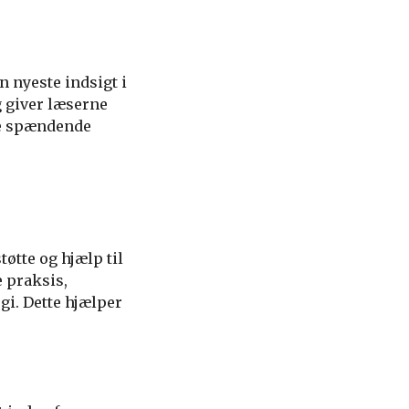
n nyeste indsigt i
g giver læserne
ne spændende
øtte og hjælp til
e praksis,
i. Dette hjælper