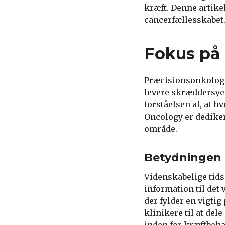
kræft. Denne artike
cancerfællesskabet
Fokus på
Præcisionsonkologi 
levere skræddersyed
forståelsen af, at h
Oncology er dediker
område.
Betydningen a
Videnskabelige tidss
information til det 
der fylder en vigti
klinikere til at de
inden for kræftbeha