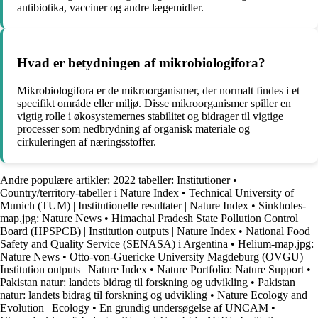
antibiotika, vacciner og andre lægemidler.
Hvad er betydningen af ​​mikrobiologifora?
Mikrobiologifora er de mikroorganismer, der normalt findes i et
specifikt område eller miljø. Disse mikroorganismer spiller en
vigtig rolle i økosystemernes stabilitet og bidrager til vigtige
processer som nedbrydning af organisk materiale og
cirkuleringen af ​​næringsstoffer.
Andre populære artikler:
2022 tabeller: Institutioner
•
Country/territory-tabeller i Nature Index
•
Technical University of
Munich (TUM) | Institutionelle resultater | Nature Index
•
Sinkholes-
map.jpg: Nature News
•
Himachal Pradesh State Pollution Control
Board (HPSPCB) | Institution outputs | Nature Index
•
National Food
Safety and Quality Service (SENASA) i Argentina
•
Helium-map.jpg:
Nature News
•
Otto-von-Guericke University Magdeburg (OVGU) |
Institution outputs | Nature Index
•
Nature Portfolio: Nature Support
•
Pakistan natur: landets bidrag til forskning og udvikling
•
Pakistan
natur: landets bidrag til forskning og udvikling
•
Nature Ecology and
Evolution | Ecology
•
En grundig undersøgelse af UNCAM
•