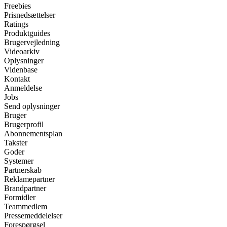
Freebies
Prisnedsættelser
Ratings
Produktguides
Brugervejledning
Videoarkiv
Oplysninger
Videnbase
Kontakt
Anmeldelse
Jobs
Send oplysninger
Bruger
Brugerprofil
Abonnementsplan
Takster
Goder
Systemer
Partnerskab
Reklamepartner
Brandpartner
Formidler
Teammedlem
Pressemeddelelser
Forespørgsel