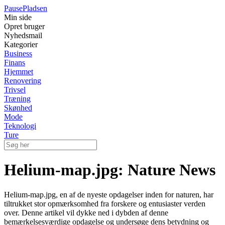
Pause
Pladsen
Min side
Opret bruger
Nyhedsmail
Kategorier
Business
Finans
Hjemmet
Renovering
Trivsel
Træning
Skønhed
Mode
Teknologi
Ture
Helium-map.jpg: Nature News
Helium-map.jpg, en af de nyeste opdagelser inden for naturen, har
tiltrukket stor opmærksomhed fra forskere og entusiaster verden
over. Denne artikel vil dykke ned i dybden af denne
bemærkelsesværdige opdagelse og undersøge dens betydning og