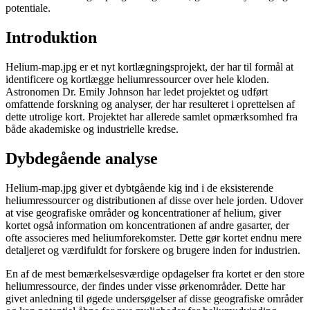
potentiale.
Introduktion
Helium-map.jpg er et nyt kortlægningsprojekt, der har til formål at
identificere og kortlægge heliumressourcer over hele kloden.
Astronomen Dr. Emily Johnson har ledet projektet og udført
omfattende forskning og analyser, der har resulteret i oprettelsen af
dette utrolige kort. Projektet har allerede samlet opmærksomhed fra
både akademiske og industrielle kredse.
Dybdegående analyse
Helium-map.jpg giver et dybtgående kig ind i de eksisterende
heliumressourcer og distributionen af disse over hele jorden. Udover
at vise geografiske områder og koncentrationer af helium, giver
kortet også information om koncentrationen af andre gasarter, der
ofte associeres med heliumforekomster. Dette gør kortet endnu mere
detaljeret og værdifuldt for forskere og brugere inden for industrien.
En af de mest bemærkelsesværdige opdagelser fra kortet er den store
heliumressource, der findes under visse ørkenområder. Dette har
givet anledning til øgede undersøgelser af disse geografiske områder