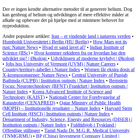
Der er ingen kendte alternative metoder til at generere helium. Dog
kan genbrug af helium og udviklingen af mere effektive måder at
afkøle og opbevare det på hjælpe med at minimere behovet for
nyproduktion.
Andre populære artikler:
Iran – et vindende land i naturens verden
•
Humboldt Universitetet i Berlin (HU Berlin)
•
How Mars got its
rust: Nature News
•
Hvad er sand lavet af?
•
Indian Institute of
Science (IISc)
•
Hvor kommer orkideen fra og hvordan har den
udviklet sig? | Økologi
•
Udviklingen af moderne krybdyr | Økologi
•
Jobs hos University of Vermont (UVM) | Nature Careers
•
Country/territory-tabeller i Nature Index
•
Women får ekstra dosis af
X-kromosomgener: Nature News
•
Central University of Punjab
Bathinda (CUPB) | Institution outputs | Nature Index
•
Bernstein
Focus: Neurotechnology (BFNT) Frankfurt | Institution outputs |
Nature Index
•
Korea Advanced Institute of Science and
Technology (KAIST)
•
Nationalt Center for Forebyggelse af
Katastrofer (CENAPRED)
•
Qatar Ministry of Public Health
(MOPH) – Institutionelle resultater – Nature Index
•
Harvard Stem
Cell Institute (HSCI) | Institution outputs | Nature Index
•
Department of Industry, Science, Energy and Resources (DISER) |
Institution outputs | Nature Index
•
Fuldtidsjob i Tyskland |
Offentlige stillinger
•
Tamil Nadu Dr. M.G.R. Medical University
(TNMGRMU)
•
BP (China) Investment Company Limited |