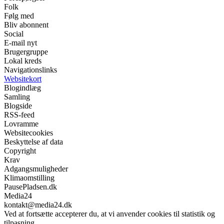
Folk
Følg med
Bliv abonnent
Social
E-mail nyt
Brugergruppe
Lokal kreds
Navigationslinks
Websitekort
Blogindlæg
Samling
Blogside
RSS-feed
Lovramme
Websitecookies
Beskyttelse af data
Copyright
Krav
Adgangsmuligheder
Klimaomstilling
PausePladsen.dk
Media24
kontakt@media24.dk
Ved at fortsætte accepterer du, at vi anvender cookies til statistik og
tilpasning.