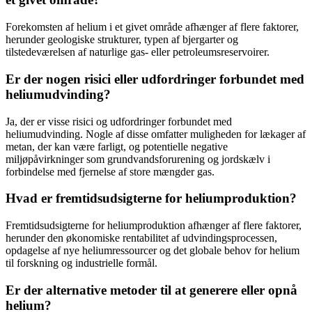
Forekomsten af helium i et givet område afhænger af flere faktorer,
herunder geologiske strukturer, typen af ​​bjergarter og
tilstedeværelsen af ​​naturlige gas- eller petroleumsreservoirer.
Er der nogen risici eller udfordringer forbundet med
heliumudvinding?
Ja, der er visse risici og udfordringer forbundet med
heliumudvinding. Nogle af disse omfatter muligheden for lækager af
metan, der kan være farligt, og potentielle negative
miljøpåvirkninger som grundvandsforurening og jordskælv i
forbindelse med fjernelse af store mængder gas.
Hvad er fremtidsudsigterne for heliumproduktion?
Fremtidsudsigterne for heliumproduktion afhænger af flere faktorer,
herunder den økonomiske rentabilitet af udvindingsprocessen,
opdagelse af nye heliumressourcer og det globale behov for helium
til forskning og industrielle formål.
Er der alternative metoder til at generere eller opnå
helium?