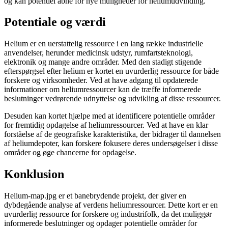
og kan potentiel åbne for nye muligheder for heliumudvinding.
Potentiale og værdi
Helium er en uerstattelig ressource i en lang række industrielle
anvendelser, herunder medicinsk udstyr, rumfartsteknologi,
elektronik og mange andre områder. Med den stadigt stigende
efterspørgsel efter helium er kortet en uvurderlig ressource for både
forskere og virksomheder. Ved at have adgang til opdaterede
informationer om heliumressourcer kan de træffe informerede
beslutninger vedrørende udnyttelse og udvikling af disse ressourcer.
Desuden kan kortet hjælpe med at identificere potentielle områder
for fremtidig opdagelse af heliumressourcer. Ved at have en klar
forståelse af de geografiske karakteristika, der bidrager til dannelsen
af heliumdepoter, kan forskere fokusere deres undersøgelser i disse
områder og øge chancerne for opdagelse.
Konklusion
Helium-map.jpg er et banebrydende projekt, der giver en
dybdegående analyse af verdens heliumressourcer. Dette kort er en
uvurderlig ressource for forskere og industrifolk, da det muliggør
informerede beslutninger og opdager potentielle områder for