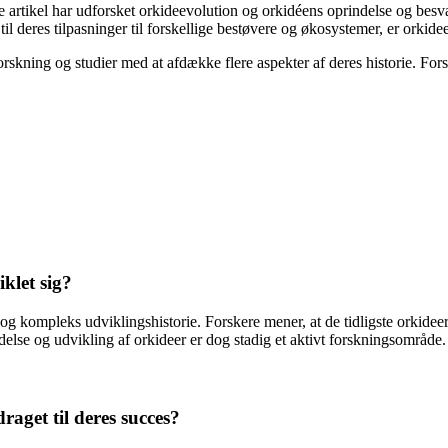
ne artikel har udforsket orkideevolution og orkidéens oprindelse og b
til deres tilpasninger til forskellige bestøvere og økosystemer, er orkide
rskning og studier med at afdække flere aspekter af deres historie. Fors
klet sig?
g og kompleks udviklingshistorie. Forskere mener, at de tidligste orkide
else og udvikling af orkideer er dog stadig et aktivt forskningsområde.
aget til deres succes?