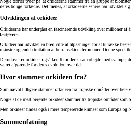
Nogle teorier tyder på, at orkideerne stammer fra en gruppe af blomster
deres tidlige forfædre. Det menes, at orkideerne senere har udviklet sig
Udviklingen af orkideer
Orkideerne har undergået en fascinerende udvikling over millioner af år, 
bestøvere.
Orkideer har udviklet en bred vifte af tilpasninger for at tiltrække be
mønstre og endda imitation af hun-insekters feromoner. Denne specifiki
Derudover er orkideer også kendt for deres samarbejde med svampe, de
været afgørende for deres evolution over tid.
Hvor stammer orkideen fra?
Som nævnt tidligere stammer orkideen fra tropiske områder over hele ve
Nogle af de mest berømte orkideer stammer fra tropiske områder som Syd
Men orkideer findes også i mere tempererede klimaer som Europa og Norda
Sammenfatning