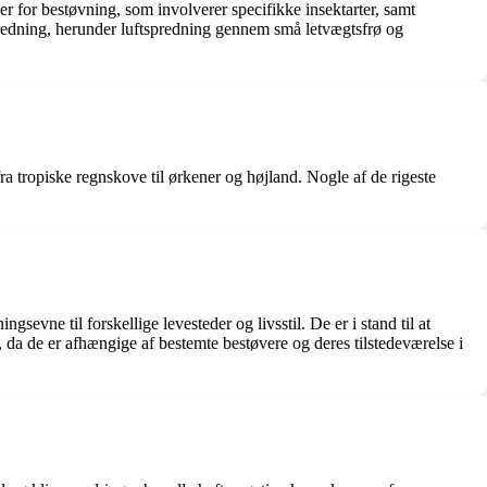
r for bestøvning, som involverer specifikke insektarter, samt
spredning, herunder luftspredning gennem små letvægtsfrø og
a tropiske regnskove til ørkener og højland. Nogle af de rigeste
sevne til forskellige levesteder og livsstil. De er i stand til at
er, da de er afhængige af bestemte bestøvere og deres tilstedeværelse i