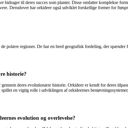
r bidrager til deres succes som planter. Disse omfatter komplekse forme
tøvere. Derudover har orkideer også udviklet forskellige former for frø
 de polære regioner. De har en bred geografisk fordeling, der spænder fr
re historie?
 gennem deres evolutionære historie. Orkideer er kendt for deres tilpasning
å spillet en vigtig rolle i udviklingen af ​​orkideernes bestøvningssystem
eernes evolution og overlevelse?