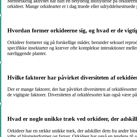
Menneskelig aktivitet har haft en betydelig indflydelse på orkideern
orkideer. Mange orkidearter er i dag truede eller udryddelsestruede 
Hvordan former orkideerne sig, og hvad er de vigt
Orkideer formerer sig på forskellige måder, herunder seksuel repr
specifikke insektarter og kræver ofte komplekse interaktioner melle
nærliggende planter.
Hvilke faktorer har påvirket diversiteten af orkidée
Der er mange faktorer, der har påvirket diversiteten af ​​orkidéesorte
de vigtigste faktorer. Diversiteten af ​​orkidéesorter kan også være 
Hvad er nogle unikke træk ved orkideer, der adskil
Orkideer har en række unikke træk, der adskiller dem fra andre blom
vifte af blomsterformer og farver. Orkideer har også en tendens til