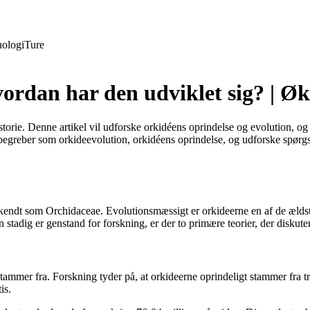
ologi
Ture
rdan har den udviklet sig? | Øk
torie. Denne artikel vil udforske orkidéens oprindelse og evolution, o
e begreber som orkideevolution, orkidéens oprindelse, og udforske sp
, kendt som Orchidaceae. Evolutionsmæssigt er orkideerne en af de ældst
 stadig er genstand for forskning, er der to primære teorier, der diskut
tammer fra. Forskning tyder på, at orkideerne oprindeligt stammer fra tro
is.