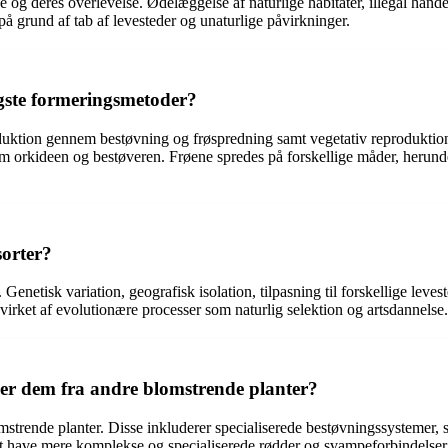
e og deres overlevelse. Ødelæggelse af naturlige habitater, illegal han
på grund af tab af levesteder og unaturlige påvirkninger.
igste formeringsmetoder?
oduktion gennem bestøvning og frøspredning samt vegetativ reproduktio
m orkideen og bestøveren. Frøene spredes på forskellige måder, herunder 
sorter?
r. Genetisk variation, geografisk isolation, tilpasning til forskellige lev
påvirket af evolutionære processer som naturlig selektion og artsdannelse.
ler dem fra andre blomstrende planter?
strende planter. Disse inkluderer specialiserede bestøvningssystemer, 
 at have mere komplekse og specialiserede rødder og svampeforbindelser o