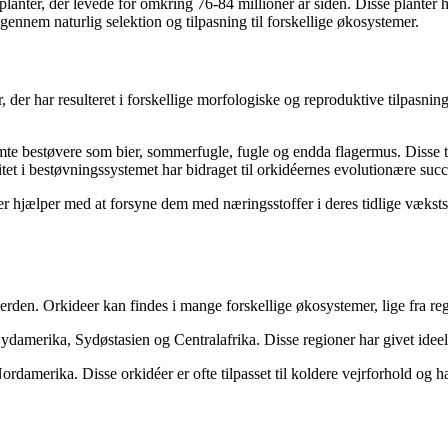
planter, der levede for omkring 76-84 millioner år siden. Disse planter 
 gennem naturlig selektion og tilpasning til forskellige økosystemer.
der har resulteret i forskellige morfologiske og reproduktive tilpasninger
stemte bestøvere som bier, sommerfugle, fugle og endda flagermus. Disse
tet i bestøvningssystemet har bidraget til orkidéernes evolutionære su
r hjælper med at forsyne dem med næringsstoffer i deres tidlige vækst
rden. Orkideer kan findes i mange forskellige økosystemer, lige fra re
amerika, Sydøstasien og Centralafrika. Disse regioner har givet ideelle
merika. Disse orkidéer er ofte tilpasset til koldere vejrforhold og har