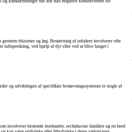
del og klimaændringer har alle haft negative konsekvenser for
n gennem rhizomer og løg. Bestøvning af orkideer involverer ofte
luftspredning, ved hjælp af dyr eller ved at blive fanget i
esteder og udviklingen af ​​specifikke bestøvningssystemer er nogle af
som involverer bestemte insektarter, orchidaceae familien og en bred
g kan være epifytiske eller lithofytiske i deres vækstvaner.