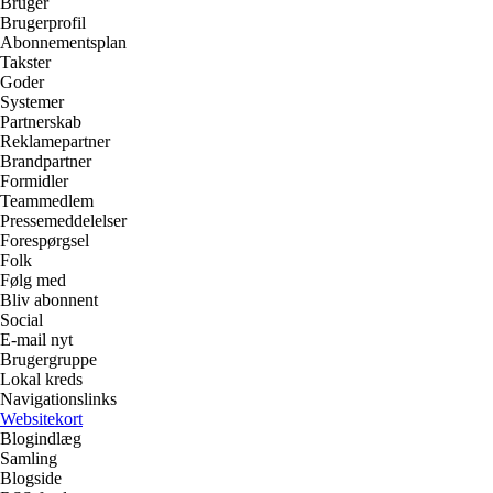
Bruger
Brugerprofil
Abonnementsplan
Takster
Goder
Systemer
Partnerskab
Reklamepartner
Brandpartner
Formidler
Teammedlem
Pressemeddelelser
Forespørgsel
Folk
Følg med
Bliv abonnent
Social
E-mail nyt
Brugergruppe
Lokal kreds
Navigationslinks
Websitekort
Blogindlæg
Samling
Blogside