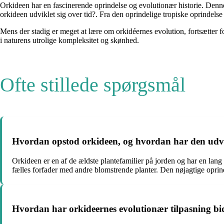
Orkideen har en fascinerende oprindelse og evolutionær historie. Den
orkideen udviklet sig over tid?. Fra den oprindelige tropiske oprindelse 
Mens der stadig er meget at lære om orkidéernes evolution, fortsætter fo
i naturens utrolige kompleksitet og skønhed.
Ofte stillede spørgsmål
Hvordan opstod orkideen, og hvordan har den udvi
Orkideen er en af ​​de ældste plantefamilier på jorden og har en lan
fælles forfader med andre blomstrende planter. Den nøjagtige oprind
Hvordan har orkideernes evolutionær tilpasning bidr