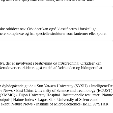
iske orkideer osv. Orkideer kan også klassificeres i forskellige
re komplekse og har specielle strukturer som lanterner eller sporer.
dyr, der er involveret i bestøvning og frøspredning. Orkideer kan
erudover er orkideer også en del af fødekæden og bidrager til at
n dybdegående guide
•
Sun Yat-sen University (SYSU)
•
IntelligeneDx
ure News
•
East China University of Science and Technology (ECUST)
e (XMMC)
•
Dijon University Hospital | Institutionelle resultater | Nature
outputs | Nature Index
•
Lagos State University of Science and
e skabt: Nature News
•
Institute of Microelectronics (IME), A*STAR |