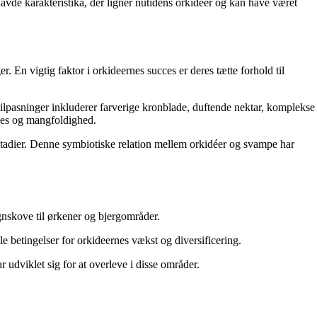
havde karakteristika, der ligner nutidens orkideer og kan have været
. En vigtig faktor i orkideernes succes er deres tætte forhold til
 tilpasninger inkluderer farverige kronblade, duftende nektar, komplekse
cces og mangfoldighed.
stadier. Denne symbiotiske relation mellem orkidéer og svampe har
gnskove til ørkener og bjergområder.
 betingelser for orkideernes vækst og diversificering.
 udviklet sig for at overleve i disse områder.