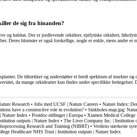
iller de sig fra hinanden?
arve og habitat. Der er jordlevende orkideer, epifytiske orkideer, lithofyt
er. Deres blomster er også forskellige, nogle er enkle, mens andre er me
planter. De tiltrækker og understøtter et bredt spektrum af insekter og 
rsitet, da mange orkidearter kun findes under specifikke betingelser. D
Nature Research
•
Jobs med UCSF | Nature Careers
•
Nature Index: De
ions have a constructive role in evolution?
•
Sinkholes-map.jpg: Nat
s | Nature Index
•
Postdoc-stillinger i Europa
•
Xiamen Medical Colleg
stitution outputs | Nature Index
•
The Liver Company Inc. | Institution 
r Bioprocessing Research and Training (NIBRT)
•
Verdens stærkeste syr
ege Healthcare NHS Trust | Institution outputs | Nature Index