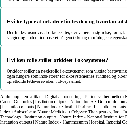
Hvilke typer af orkideer findes der, og hvordan adsk
Der findes tusindvis af orkideearter, der varierer i størrelse, form, f
slægter og underarter baseret på genetiske og morfologiske egenskab
Hvilken rolle spiller orkideer i økosystemet?
Orkideer spiller en nøglerolle i økosystemet som vigtige bestøvnings
også fungere som indikatorer for økosystemernes sundhed og biodive
opretholde fødevareweben i økosystemet.
Andre populære artikler:
Digital annoncering – Partnerskaber mellem 
Cancer Genomics | Institution outputs | Nature Index
•
Do harmful mutat
| Institution outputs | Nature Index
•
Institut Pprime | Institution output
Index
•
Subscribe to Nature Medicine
•
Odyssey Therapeutics, Inc. | In
Technology | Institution outputs | Nature Index
•
National Institute fo
Institution outputs | Nature Index
•
Hammersmith Hospital, Imperial Coll