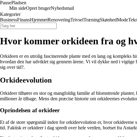
Pause
Pladsen
Min side
Opret bruger
Nyhedsmail
Kategorier
Business
Finans
Hjemmet
Renovering
Trivsel
Træning
Skønhed
Mode
Tekn
Hvor kommer orkideen fra og hvo
Orkideen er en utrolig fascinerende plante med en lang og kompleks his
hvordan den har udviklet sig gennem årene. Vi vil dykke ned i vigtig
sig over tid?.
Orkideevolution
Orkideer tilhører en stor og mangfoldig familie af blomstrende planter
millioner år tilbage. Mens den præcise historie om orkideernes evolution
Oprindelsen af orkideer
Et af de store spørgsmål inden for orkideevolution er, hvor orkideerne s
tid. Faktisk er orkideer i dag spredt over hele verden, bortset fra Antarkt