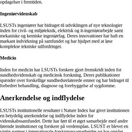
opdagelser i fremtiden.
Ingeniørvidenskab
LSUSTs ingeniører har bidraget til udviklingen af ​​nye teknologier
inden for civil- og miljøteknik, elektrisk og it-ingeniørarbejde samt
mekaniske og kemiske ingeniørfag. Deres innovationer har haft en
markant indvirkning på samfundet og har hjulpet med at løse
komplekse tekniske udfordringer.
Medicin
Inden for medicin har LSUSTs forskere gjort fremskridt inden for
sundhedsvidenskab og medicinsk forskning. Deres publikationer
spænder over forskellige sundhedsrelaterede emner og har bidraget til
forbedret behandling, diagnose og forebyggelse af sygdomme.
Anerkendelse og indflydelse
LSUSTs institutionelle resultater i Nature Index har givet institutionen
en betydelig anerkendelse og indflydelse inden for
videnskabssamfundet. Dette har ført til et øget samarbejde med andre
førende institutioner og forskere på verdensplan. LSUST er blevet en
vigtig partner i internationale forskningssamarbejder og har opnået