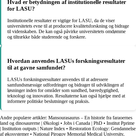
Hvad er betydningen af institutionelle resultater
for LASU?
Institutionelle resultater er vigtige for LASU, da de viser
universitetets evne til at producere kvalitetsforskning og bidrage
til videnskaben. De kan også påvirke universitetets omdømme
og tiltrække både studerende og forskere.
Hvordan anvendes LASUs forskningsresultater
til at gavne samfundet?
LASUs forskningsresultater anvendes til at adressere
samfundsmæssige udfordringer og bidrager til udviklingen af
løsninger inden for områder som sundhed, bæredygtighed,
teknologi og innovation. Resultaterne kan også hjælpe med at
informere politiske beslutninger og praksis.
Andre populære artikler:
Mansourasaurus – En historie fra faraoernes
land og dinosaurerne | Økologi
•
Jobs i Canada | PhD
•
Institut Pprime
| Institution outputs | Nature Index
•
Restoration Ecology: Gendannelse
af økosystemer
•
National Pirogov Memorial Medical University,