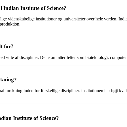
l Indian Institute of Science?
ige videnskabelige institutioner og universiteter over hele verden. Indian
nproduktion.
dt for?
bred vifte af discipliner. Dette omfatter felter som bioteknologi, compute
rskning?
al forskning inden for forskellige discipliner. Institutionen har højt kvali
ndian Institute of Science?