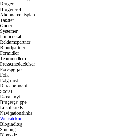
Bruger
Brugerprofil
Abonnementsplan
Takster
Goder
Systemer
Partnerskab
Reklamepartner
Brandpartner
Formidler
Teammedlem
Pressemeddelelser
Forespørgsel
Folk
Følg med
Bliv abonnent
Social
E-mail nyt
Brugergruppe
Lokal kreds
Navigationslinks
Websitekort
Blogindlæg
Samling
Blogside