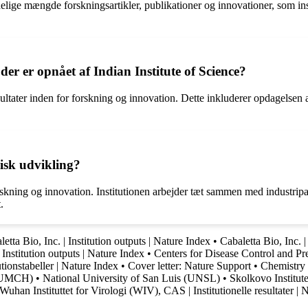
ydelige mængde forskningsartikler, publikationer og innovationer, som inst
er er opnået af Indian Institute of Science?
sultater inden for forskning og innovation. Dette inkluderer opdagelsen
gisk udvikling?
rskning og innovation. Institutionen arbejder tæt sammen med industripar
.
etta Bio, Inc. | Institution outputs | Nature Index
•
Cabaletta Bio, Inc. |
stitution outputs | Nature Index
•
Centers for Disease Control and Pr
utionstabeller | Nature Index
•
Cover letter: Nature Support
•
Chemistry
(PUMCH)
•
National University of San Luis (UNSL)
•
Skolkovo Institut
Wuhan Instituttet for Virologi (WIV), CAS | Institutionelle resultater | 