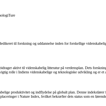
ologi
Ture
r dedikeret til forskning og uddannelse inden for forskellige videnskabeli
bidrager aktivt til videnskabelig litteratur på verdensplan. Dets forsk
vigtig rolle i Indiens videnskabelige og teknologiske udvikling og er et 
abelige produktivitet og indflydelse på globalt plan. Denne indeksfører 
 placeringer i Nature Index, hvilket bekræfter dets status som en førend