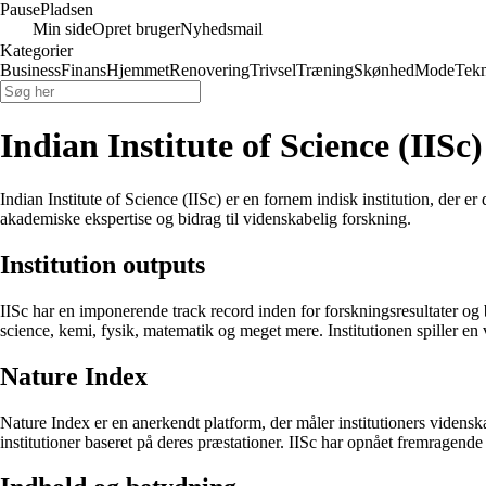
Pause
Pladsen
Min side
Opret bruger
Nyhedsmail
Kategorier
Business
Finans
Hjemmet
Renovering
Trivsel
Træning
Skønhed
Mode
Tekn
Indian Institute of Science (IISc)
Indian Institute of Science (IISc) er en fornem indisk institution, der e
akademiske ekspertise og bidrag til videnskabelig forskning.
Institution outputs
IISc har en imponerende track record inden for forskningsresultater og 
science, kemi, fysik, matematik og meget mere. Institutionen spiller en 
Nature Index
Nature Index er en anerkendt platform, der måler institutioners vidensk
institutioner baseret på deres præstationer. IISc har opnået fremragende