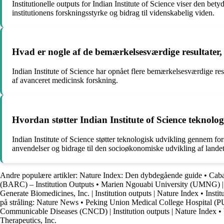
Institutionelle outputs for Indian Institute of Science viser den bet
institutionens forskningsstyrke og bidrag til videnskabelig viden.
Hvad er nogle af de bemærkelsesværdige resultater, d
Indian Institute of Science har opnået flere bemærkelsesværdige re
af avanceret medicinsk forskning.
Hvordan støtter Indian Institute of Science teknolo
Indian Institute of Science støtter teknologisk udvikling gennem fo
anvendelser og bidrage til den socioøkonomiske udvikling af landet
Andre populære artikler:
Nature Index: Den dybdegående guide
•
Cabal
(BARC) – Institution Outputs
•
Marien Ngouabi University (UMNG) | In
Generate Biomedicines, Inc. | Institution outputs | Nature Index
•
Instit
på stråling: Nature News
•
Peking Union Medical College Hospital 
Communicable Diseases (CNCD) | Institution outputs | Nature Index
•
Therapeutics, Inc.