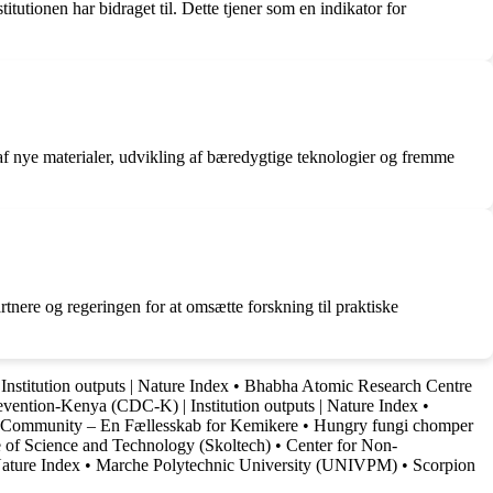
itutionen har bidraget til. Dette tjener som en indikator for
 af nye materialer, udvikling af bæredygtige teknologier og fremme
tnere og regeringen for at omsætte forskning til praktiske
 Institution outputs | Nature Index
•
Bhabha Atomic Research Centre
evention-Kenya (CDC-K) | Institution outputs | Nature Index
•
 Community – En Fællesskab for Kemikere
•
Hungry fungi chomper
e of Science and Technology (Skoltech)
•
Center for Non-
Nature Index
•
Marche Polytechnic University (UNIVPM)
•
Scorpion