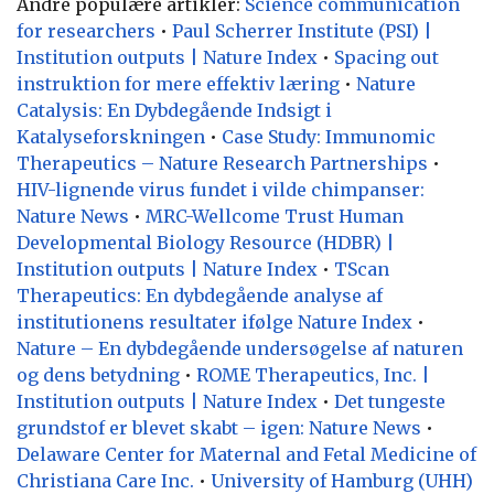
Andre populære artikler:
Science communication
for researchers
•
Paul Scherrer Institute (PSI) |
Institution outputs | Nature Index
•
Spacing out
instruktion for mere effektiv læring
•
Nature
Catalysis: En Dybdegående Indsigt i
Katalyseforskningen
•
Case Study: Immunomic
Therapeutics – Nature Research Partnerships
•
HIV-lignende virus fundet i vilde chimpanser:
Nature News
•
MRC-Wellcome Trust Human
Developmental Biology Resource (HDBR) |
Institution outputs | Nature Index
•
TScan
Therapeutics: En dybdegående analyse af
institutionens resultater ifølge Nature Index
•
Nature – En dybdegående undersøgelse af naturen
og dens betydning
•
ROME Therapeutics, Inc. |
Institution outputs | Nature Index
•
Det tungeste
grundstof er blevet skabt – igen: Nature News
•
Delaware Center for Maternal and Fetal Medicine of
Christiana Care Inc.
•
University of Hamburg (UHH)