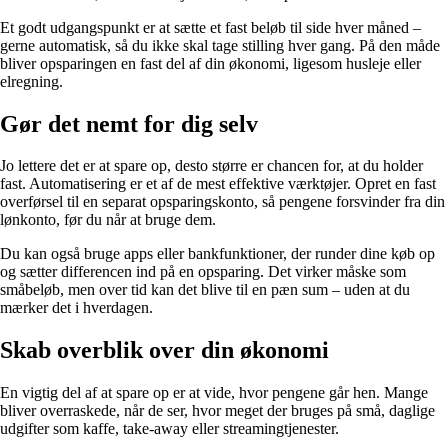
Et godt udgangspunkt er at sætte et fast beløb til side hver måned –
gerne automatisk, så du ikke skal tage stilling hver gang. På den måde
bliver opsparingen en fast del af din økonomi, ligesom husleje eller
elregning.
Gør det nemt for dig selv
Jo lettere det er at spare op, desto større er chancen for, at du holder
fast. Automatisering er et af de mest effektive værktøjer. Opret en fast
overførsel til en separat opsparingskonto, så pengene forsvinder fra din
lønkonto, før du når at bruge dem.
Du kan også bruge apps eller bankfunktioner, der runder dine køb op
og sætter differencen ind på en opsparing. Det virker måske som
småbeløb, men over tid kan det blive til en pæn sum – uden at du
mærker det i hverdagen.
Skab overblik over din økonomi
En vigtig del af at spare op er at vide, hvor pengene går hen. Mange
bliver overraskede, når de ser, hvor meget der bruges på små, daglige
udgifter som kaffe, take-away eller streamingtjenester.