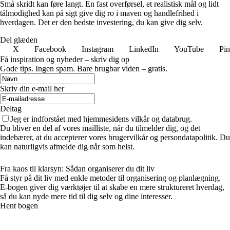
Små skridt kan føre langt. En fast overførsel, et realistisk mål og lidt
tålmodighed kan på sigt give dig ro i maven og handlefrihed i
hverdagen. Det er den bedste investering, du kan give dig selv.
Del glæden
X
Facebook
Instagram
LinkedIn
YouTube
Pin
Få inspiration og nyheder – skriv dig op
Gode tips. Ingen spam. Bare brugbar viden – gratis.
Skriv din e-mail her
Deltag
Jeg er indforstået med hjemmesidens vilkår og databrug.
Du bliver en del af vores mailliste, når du tilmelder dig, og det
indebærer, at du accepterer vores brugervilkår og persondatapolitik. Du
kan naturligvis afmelde dig når som helst.
Fra kaos til klarsyn: Sådan organiserer du dit liv
Få styr på dit liv med enkle metoder til organisering og planlægning.
E-bogen giver dig værktøjer til at skabe en mere struktureret hverdag,
så du kan nyde mere tid til dig selv og dine interesser.
Hent bogen