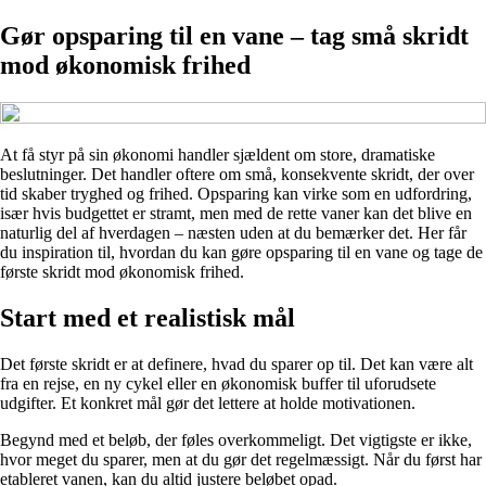
Gør opsparing til en vane – tag små skridt
mod økonomisk frihed
At få styr på sin økonomi handler sjældent om store, dramatiske
beslutninger. Det handler oftere om små, konsekvente skridt, der over
tid skaber tryghed og frihed. Opsparing kan virke som en udfordring,
især hvis budgettet er stramt, men med de rette vaner kan det blive en
naturlig del af hverdagen – næsten uden at du bemærker det. Her får
du inspiration til, hvordan du kan gøre opsparing til en vane og tage de
første skridt mod økonomisk frihed.
Start med et realistisk mål
Det første skridt er at definere, hvad du sparer op til. Det kan være alt
fra en rejse, en ny cykel eller en økonomisk buffer til uforudsete
udgifter. Et konkret mål gør det lettere at holde motivationen.
Begynd med et beløb, der føles overkommeligt. Det vigtigste er ikke,
hvor meget du sparer, men at du gør det regelmæssigt. Når du først har
etableret vanen, kan du altid justere beløbet opad.