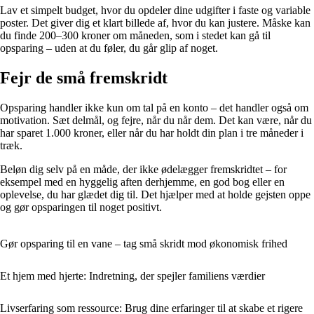
Lav et simpelt budget, hvor du opdeler dine udgifter i faste og variable
poster. Det giver dig et klart billede af, hvor du kan justere. Måske kan
du finde 200–300 kroner om måneden, som i stedet kan gå til
opsparing – uden at du føler, du går glip af noget.
Fejr de små fremskridt
Opsparing handler ikke kun om tal på en konto – det handler også om
motivation. Sæt delmål, og fejre, når du når dem. Det kan være, når du
har sparet 1.000 kroner, eller når du har holdt din plan i tre måneder i
træk.
Beløn dig selv på en måde, der ikke ødelægger fremskridtet – for
eksempel med en hyggelig aften derhjemme, en god bog eller en
oplevelse, du har glædet dig til. Det hjælper med at holde gejsten oppe
og gør opsparingen til noget positivt.
Gør opsparing til en vane – tag små skridt mod økonomisk frihed
Et hjem med hjerte: Indretning, der spejler familiens værdier
Livserfaring som ressource: Brug dine erfaringer til at skabe et rigere