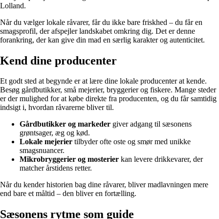
Lolland.
Når du vælger lokale råvarer, får du ikke bare friskhed – du får en
smagsprofil, der afspejler landskabet omkring dig. Det er denne
forankring, der kan give din mad en særlig karakter og autenticitet.
Kend dine producenter
Et godt sted at begynde er at lære dine lokale producenter at kende.
Besøg gårdbutikker, små mejerier, bryggerier og fiskere. Mange steder
er der mulighed for at købe direkte fra producenten, og du får samtidig
indsigt i, hvordan råvarerne bliver til.
Gårdbutikker og markeder
giver adgang til sæsonens
grøntsager, æg og kød.
Lokale mejerier
tilbyder ofte oste og smør med unikke
smagsnuancer.
Mikrobryggerier og mosterier
kan levere drikkevarer, der
matcher årstidens retter.
Når du kender historien bag dine råvarer, bliver madlavningen mere
end bare et måltid – den bliver en fortælling.
Sæsonens rytme som guide