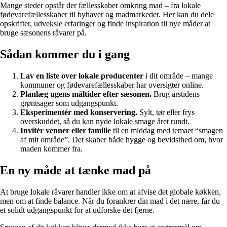
Mange steder opstår der fællesskaber omkring mad – fra lokale
fødevarefællesskaber til byhaver og madmarkeder. Her kan du dele
opskrifter, udveksle erfaringer og finde inspiration til nye måder at
bruge sæsonens råvarer på.
Sådan kommer du i gang
Lav en liste over lokale producenter
i dit område – mange
kommuner og fødevarefællesskaber har oversigter online.
Planlæg ugens måltider efter sæsonen.
Brug årstidens
grøntsager som udgangspunkt.
Eksperimentér med konservering.
Sylt, tør eller frys
overskuddet, så du kan nyde lokale smage året rundt.
Invitér venner eller familie
til en middag med temaet “smagen
af mit område”. Det skaber både hygge og bevidsthed om, hvor
maden kommer fra.
En ny måde at tænke mad på
At bruge lokale råvarer handler ikke om at afvise det globale køkken,
men om at finde balance. Når du forankrer din mad i det nære, får du
et solidt udgangspunkt for at udforske det fjerne.