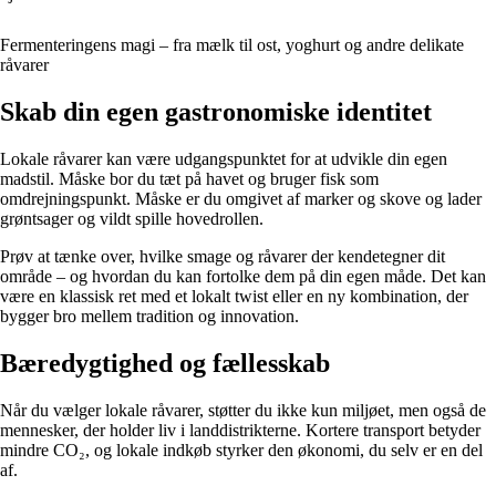
Fermenteringens magi – fra mælk til ost, yoghurt og andre delikate
råvarer
Skab din egen gastronomiske identitet
Lokale råvarer kan være udgangspunktet for at udvikle din egen
madstil. Måske bor du tæt på havet og bruger fisk som
omdrejningspunkt. Måske er du omgivet af marker og skove og lader
grøntsager og vildt spille hovedrollen.
Prøv at tænke over, hvilke smage og råvarer der kendetegner dit
område – og hvordan du kan fortolke dem på din egen måde. Det kan
være en klassisk ret med et lokalt twist eller en ny kombination, der
bygger bro mellem tradition og innovation.
Bæredygtighed og fællesskab
Når du vælger lokale råvarer, støtter du ikke kun miljøet, men også de
mennesker, der holder liv i landdistrikterne. Kortere transport betyder
mindre CO₂, og lokale indkøb styrker den økonomi, du selv er en del
af.