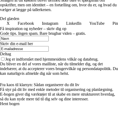
Smagen af dit køkken bliver dermed ikke bare et spørgsmål om
opskrifter, men om identitet – en fortælling om, hvor du er, og hvad du
vælger at lægge på tallerkenen.
Del glæden
X
Facebook
Instagram
LinkedIn
YouTube
Pin
Få inspiration og nyheder – skriv dig op
Gode tips. Ingen spam. Bare brugbar viden – gratis.
Skriv din e-mail her
Deltag
Jeg er indforstået med hjemmesidens vilkår og databrug.
Du bliver en del af vores mailliste, når du tilmelder dig, og det
indebærer, at du accepterer vores brugervilkår og persondatapolitik. Du
kan naturligvis afmelde dig når som helst.
Fra kaos til klarsyn: Sådan organiserer du dit liv
Få styr på dit liv med enkle metoder til organisering og planlægning.
E-bogen giver dig værktøjer til at skabe en mere struktureret hverdag,
så du kan nyde mere tid til dig selv og dine interesser.
Hent bogen