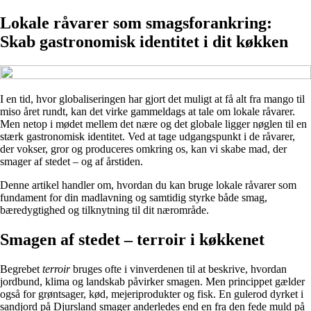
Lokale råvarer som smagsforankring:
Skab gastronomisk identitet i dit køkken
I en tid, hvor globaliseringen har gjort det muligt at få alt fra mango til
miso året rundt, kan det virke gammeldags at tale om lokale råvarer.
Men netop i mødet mellem det nære og det globale ligger nøglen til en
stærk gastronomisk identitet. Ved at tage udgangspunkt i de råvarer,
der vokser, gror og produceres omkring os, kan vi skabe mad, der
smager af stedet – og af årstiden.
Denne artikel handler om, hvordan du kan bruge lokale råvarer som
fundament for din madlavning og samtidig styrke både smag,
bæredygtighed og tilknytning til dit nærområde.
Smagen af stedet – terroir i køkkenet
Begrebet
terroir
bruges ofte i vinverdenen til at beskrive, hvordan
jordbund, klima og landskab påvirker smagen. Men princippet gælder
også for grøntsager, kød, mejeriprodukter og fisk. En gulerod dyrket i
sandjord på Djursland smager anderledes end en fra den fede muld på