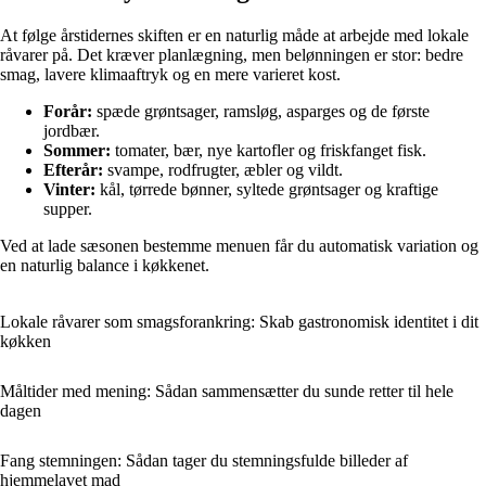
At følge årstidernes skiften er en naturlig måde at arbejde med lokale
råvarer på. Det kræver planlægning, men belønningen er stor: bedre
smag, lavere klimaaftryk og en mere varieret kost.
Forår:
spæde grøntsager, ramsløg, asparges og de første
jordbær.
Sommer:
tomater, bær, nye kartofler og friskfanget fisk.
Efterår:
svampe, rodfrugter, æbler og vildt.
Vinter:
kål, tørrede bønner, syltede grøntsager og kraftige
supper.
Ved at lade sæsonen bestemme menuen får du automatisk variation og
en naturlig balance i køkkenet.
Lokale råvarer som smagsforankring: Skab gastronomisk identitet i dit
køkken
Måltider med mening: Sådan sammensætter du sunde retter til hele
dagen
Fang stemningen: Sådan tager du stemningsfulde billeder af
hjemmelavet mad