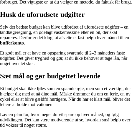
forbruget. Det vigtigste er, at du vælger en metode, du faktisk får brugt.
Husk de uforudsete udgifter
Selv det bedste budget kan blive udfordret af uforudsete udgifter – en
tandlægeregning, en ødelagt vaskemaskine eller en bil, der skal
repareres. Derfor er det klogt at afsætte et fast beløb hver måned til en
bufferkonto
.
Et godt mål er at have en opsparing svarende til 2–3 måneders faste
udgifter. Det giver tryghed og gør, at du ikke behøver at tage lån, når
noget uventet sker.
Sæt mål og gør budgettet levende
Et budget skal ikke føles som en spændetrøje, men som et værktøj, der
hjælper dig med at nå dine mål. Måske drømmer du om en ferie, en ny
cykel eller at blive gældfri hurtigere. Når du har et klart mål, bliver det
lettere at holde motivationen.
Lav en plan for, hvor meget du vil spare op hver måned, og følg
udviklingen. Det kan være motiverende at se, hvordan små beløb over
tid vokser til noget større.