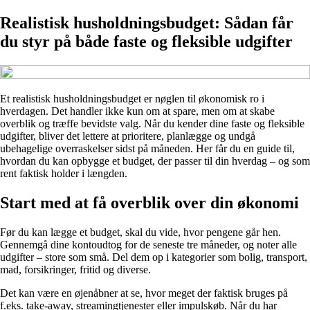
Realistisk husholdningsbudget: Sådan får
du styr på både faste og fleksible udgifter
Et realistisk husholdningsbudget er nøglen til økonomisk ro i
hverdagen. Det handler ikke kun om at spare, men om at skabe
overblik og træffe bevidste valg. Når du kender dine faste og fleksible
udgifter, bliver det lettere at prioritere, planlægge og undgå
ubehagelige overraskelser sidst på måneden. Her får du en guide til,
hvordan du kan opbygge et budget, der passer til din hverdag – og som
rent faktisk holder i længden.
Start med at få overblik over din økonomi
Før du kan lægge et budget, skal du vide, hvor pengene går hen.
Gennemgå dine kontoudtog for de seneste tre måneder, og noter alle
udgifter – store som små. Del dem op i kategorier som bolig, transport,
mad, forsikringer, fritid og diverse.
Det kan være en øjenåbner at se, hvor meget der faktisk bruges på
f.eks. take-away, streamingtjenester eller impulskøb. Når du har