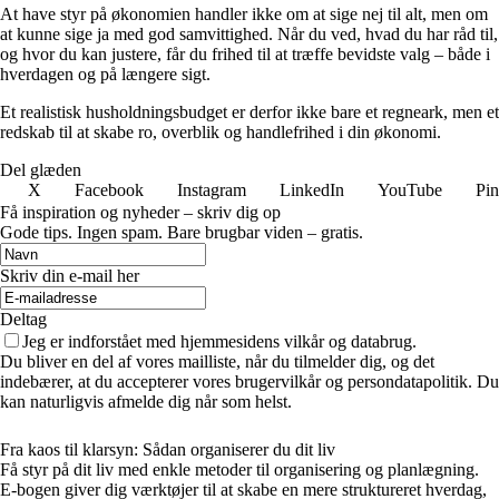
At have styr på økonomien handler ikke om at sige nej til alt, men om
at kunne sige ja med god samvittighed. Når du ved, hvad du har råd til,
og hvor du kan justere, får du frihed til at træffe bevidste valg – både i
hverdagen og på længere sigt.
Et realistisk husholdningsbudget er derfor ikke bare et regneark, men et
redskab til at skabe ro, overblik og handlefrihed i din økonomi.
Del glæden
X
Facebook
Instagram
LinkedIn
YouTube
Pin
Få inspiration og nyheder – skriv dig op
Gode tips. Ingen spam. Bare brugbar viden – gratis.
Skriv din e-mail her
Deltag
Jeg er indforstået med hjemmesidens vilkår og databrug.
Du bliver en del af vores mailliste, når du tilmelder dig, og det
indebærer, at du accepterer vores brugervilkår og persondatapolitik. Du
kan naturligvis afmelde dig når som helst.
Fra kaos til klarsyn: Sådan organiserer du dit liv
Få styr på dit liv med enkle metoder til organisering og planlægning.
E-bogen giver dig værktøjer til at skabe en mere struktureret hverdag,