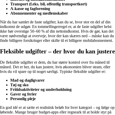
Transport (f.eks. bil, offentlig transportkort)
A-kasse og fagforening
Abonnementer og medlemskaber
Når du har samlet de faste udgifter, kan du se, hvor stor en del af din
indkomst de udgør. En tommelfingerregel er, at de faste udgifter helst
ikke bør overstige 50–60 % af din nettoindkomst. Hvis de gør, kan det
være nødvendigt at overveje, hvor der kan skæres ned – måske kan du
finde billigere forsikringer eller skifte til et billigere mobilabonnement.
Fleksible udgifter – der hvor du kan justere
De fleksible udgifter er dem, du har større kontrol over fra måned til
måned. Det er her, du kan justere, hvis økonomien bliver stram, eller
hvis du vil spare op til noget særligt. Typiske fleksible udgifter er:
Mad og dagligvarer
Tøj og sko
Fritidsaktiviteter og underholdning
Gaver og ferier
Personlig pleje
En god idé er at sætte et realistisk beløb for hver kategori – og følge op
løbende. Mange bruger budget-apps eller regneark til at holde styr på