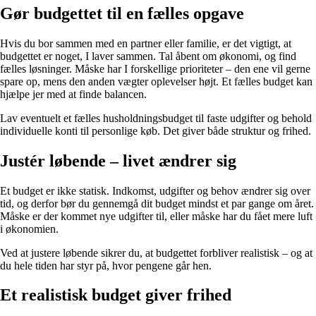
Gør budgettet til en fælles opgave
Hvis du bor sammen med en partner eller familie, er det vigtigt, at
budgettet er noget, I laver sammen. Tal åbent om økonomi, og find
fælles løsninger. Måske har I forskellige prioriteter – den ene vil gerne
spare op, mens den anden vægter oplevelser højt. Et fælles budget kan
hjælpe jer med at finde balancen.
Lav eventuelt et fælles husholdningsbudget til faste udgifter og behold
individuelle konti til personlige køb. Det giver både struktur og frihed.
Justér løbende – livet ændrer sig
Et budget er ikke statisk. Indkomst, udgifter og behov ændrer sig over
tid, og derfor bør du gennemgå dit budget mindst et par gange om året.
Måske er der kommet nye udgifter til, eller måske har du fået mere luft
i økonomien.
Ved at justere løbende sikrer du, at budgettet forbliver realistisk – og at
du hele tiden har styr på, hvor pengene går hen.
Et realistisk budget giver frihed