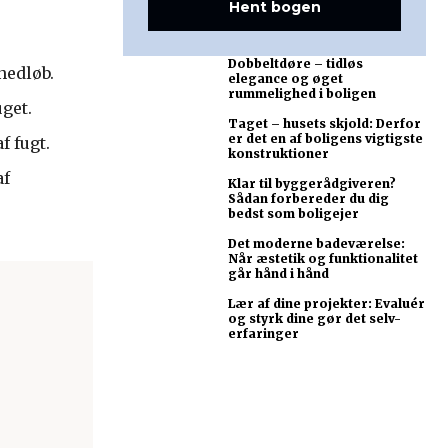
Hent bogen
Dobbeltdøre – tidløs
nedløb.
elegance og øget
rummelighed i boligen
get.
Taget – husets skjold: Derfor
er det en af boligens vigtigste
f fugt.
konstruktioner
af
Klar til byggerådgiveren?
Sådan forbereder du dig
bedst som boligejer
Det moderne badeværelse:
Når æstetik og funktionalitet
går hånd i hånd
Lær af dine projekter: Evaluér
og styrk dine gør det selv-
erfaringer