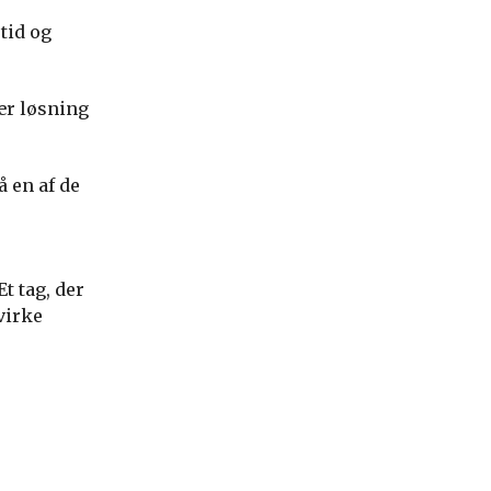
tid og
lær løsning
 en af de
t tag, der
virke