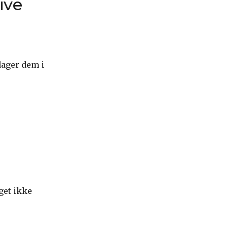
ive
ager dem i
aget ikke