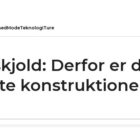
hed
Mode
Teknologi
Ture
kjold: Derfor er 
ste konstruktione