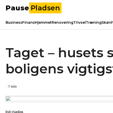
Pause
Pladsen
Business
Finans
Hjemmet
Renovering
Trivsel
Træning
Skøn
Taget – husets s
boligens vigtig
7 min
Del glæden