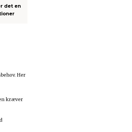
er det en
tioner
sbehov. Her
men kræver
d