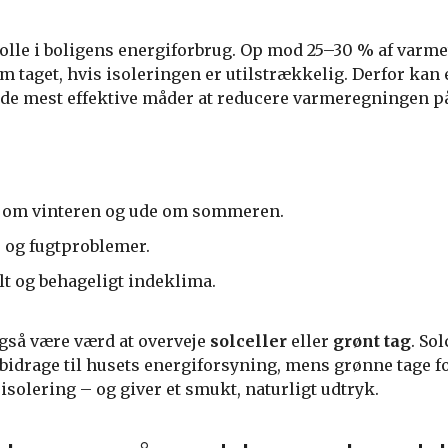
rolle i boligens energiforbrug. Op mod 25–30 % af varmet
 taget, hvis isoleringen er utilstrækkelig. Derfor kan 
f de mest effektive måder at reducere varmeregningen p
 om vinteren og ude om sommeren.
 og fugtproblemer.
lt og behageligt indeklima.
gså være værd at overveje
solceller
eller
grønt tag
. So
 bidrage til husets energiforsyning, mens grønne tage f
solering – og giver et smukt, naturligt udtryk.