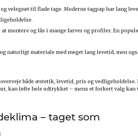
 og velegnet til flade tage. Moderne tagpap har lang leve
ligeholdelse.
t at montere og fås i mange farver og profiler. En popu
og naturligt materiale med meget lang levetid, men også
overveje både æstetik, levetid, pris og vedligeholdelse. E
tur, kan løfte hele udtrykket – mens et forkert valg kan 
ndeklima – taget som
m