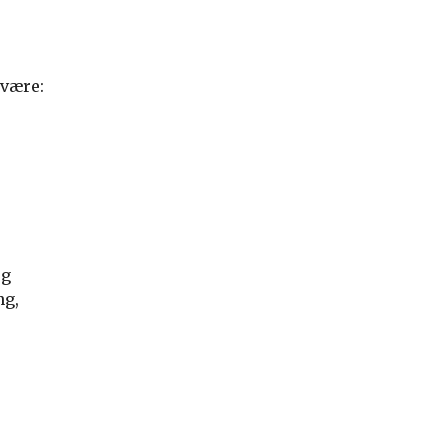
 være:
og
ng,