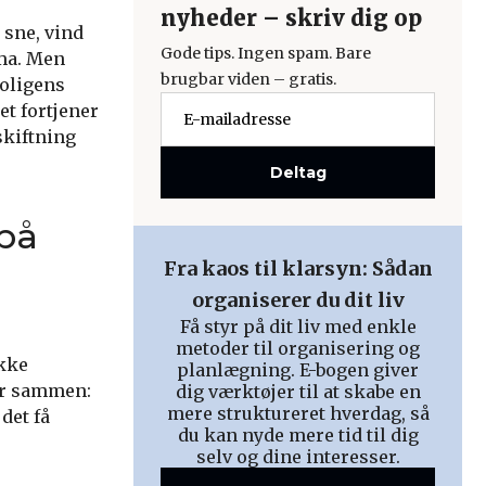
nyheder – skriv dig op
 sne, vind
Gode tips. Ingen spam. Bare
ima. Men
brugbar viden – gratis.
boligens
et fortjener
skiftning
Deltag
 på
Fra kaos til klarsyn: Sådan
organiserer du dit liv
Få styr på dit liv med enkle
metoder til organisering og
ikke
planlægning. E-bogen giver
er sammen:
dig værktøjer til at skabe en
mere struktureret hverdag, så
det få
du kan nyde mere tid til dig
selv og dine interesser.