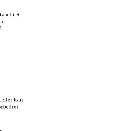
abet i et
en
å.
lceller kan
orbedrer