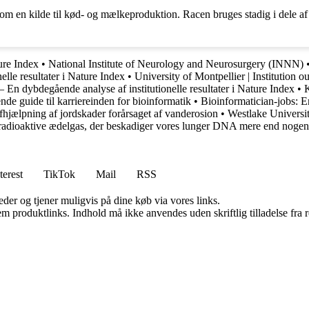
som en kilde til kød- og mælkeproduktion. Racen bruges stadig i dele a
ture Index
•
National Institute of Neurology and Neurosurgery (INNN)
lle resultater i Nature Index
•
University of Montpellier | Institution o
 En dybdegående analyse af institutionelle resultater i Nature Index
•
K
de guide til karriereinden for bioinformatik
•
Bioinformatician-jobs: E
fhjælpning af jordskader forårsaget af vanderosion
•
Westlake University
radioaktive ædelgas, der beskadiger vores lunger DNA mere end nogen
terest
TikTok
Mail
RSS
er og tjener muligvis på dine køb via vores links.
m produktlinks. Indhold må ikke anvendes uden skriftlig tilladelse fra r