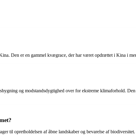
Kina. Den er en gammel kvægrace, der har været opdrættet i Kina i mer
ropsbygning og modstandsdygtighed over for ekstreme klimaforhold. Den 
emet?
ager til opretholdelsen af ​​åbne landskaber og bevarelse af biodiversi