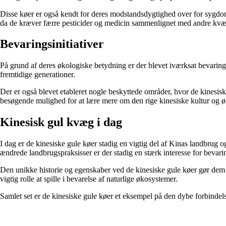
Disse køer er også kendt for deres modstandsdygtighed over for sygdom
da de kræver færre pesticider og medicin sammenlignet med andre kvæ
Bevaringsinitiativer
På grund af deres økologiske betydning er der blevet iværksat bevaringsin
fremtidige generationer.
Der er også blevet etableret nogle beskyttede områder, hvor de kinesisk
besøgende mulighed for at lære mere om den rige kinesiske kultur og ø
Kinesisk gul kvæg i dag
I dag er de kinesiske gule køer stadig en vigtig del af Kinas landbrug
ændrede landbrugspraksisser er der stadig en stærk interesse for bevari
Den unikke historie og egenskaber ved de kinesiske gule køer gør dem t
vigtig rolle at spille i bevarelse af naturlige økosystemer.
Samlet set er de kinesiske gule køer et eksempel på den dybe forbindel