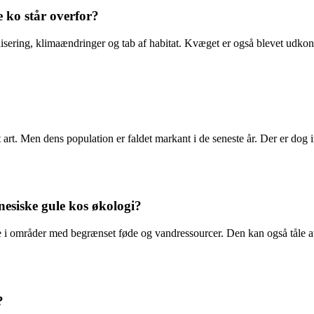
e ko står overfor?
nisering, klimaændringer og tab af habitat. Kvæget er også blevet udkon
uet art. Men dens population er faldet markant i de seneste år. Der er d
nesiske gule kos økologi?
e i områder med begrænset føde og vandressourcer. Den kan også tåle at 
?