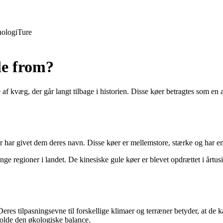
ologi
Ture
le from?
f kvæg, der går langt tilbage i historien. Disse køer betragtes som en a
er har givet dem deres navn. Disse køer er mellemstore, stærke og har en
nge regioner i landet. De kinesiske gule køer er blevet opdrættet i årtus
eres tilpasningsevne til forskellige klimaer og terræner betyder, at de 
holde den økologiske balance.