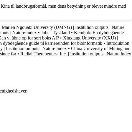
f Kina til landbrugsformål, men dens betydning er blevet mindre med
•
Marien Ngouabi University (UMNG) | Institution outputs | Nature
utputs | Nature Index
•
Jobs i Tyskland
•
Kemijob: En dybdegående
an vi åbne op for sort boks AI?
•
Xinxiang University (XXU) |
n dybdegående guide til karriereinden for bioinformatik
•
Introduktion
 | Institution outputs | Nature Index
•
China University of Mining and
sinde før
•
Radial Therapeutics, Inc. | Institution outputs | Nature Index
ettighedshaver.