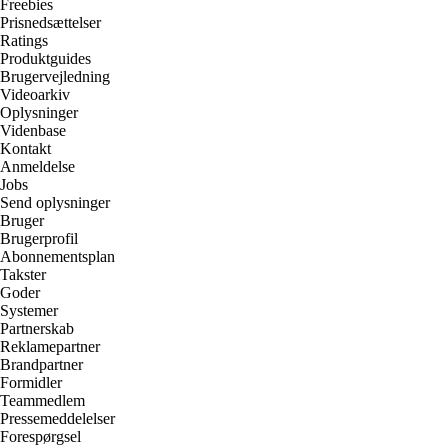
Freebies
Prisnedsættelser
Ratings
Produktguides
Brugervejledning
Videoarkiv
Oplysninger
Videnbase
Kontakt
Anmeldelse
Jobs
Send oplysninger
Bruger
Brugerprofil
Abonnementsplan
Takster
Goder
Systemer
Partnerskab
Reklamepartner
Brandpartner
Formidler
Teammedlem
Pressemeddelelser
Forespørgsel