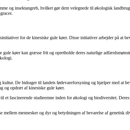
me og insektangreb, hvilket gør dem velegnede til økologisk landbrug.
gracer.
itiativer for de kinesiske gule køer. Disse initiativer arbejder på at be
e gule køer kan græsse frit og opretholde deres naturlige adfærdsmønstr
kologi.
 og kultur. De bidrager til landets fødevareforsyning og hjælper med at
ng og opdræt af kinesiske gule køer.
il et fascinerende studieemne inden for økologi og biodiversitet. Dere
se mellem mennesker og dyr og betydningen af ​​bevarelse af genetisk di