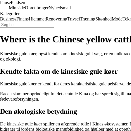
Pause
Pladsen
Min side
Opret bruger
Nyhedsmail
Kategorier
Business
Finans
Hjemmet
Renovering
Trivsel
Træning
Skønhed
Mode
Tekn
Where is the Chinese yellow catt
Kinesiske gule køer, også kendt som kinesisk gul kvæg, er en unik race a
og økologi.
Kendte fakta om de kinesiske gule køer
Kinesiske gule køer er kendt for deres karakteristiske gule pelsfarve, d
Racen stammer oprindeligt fra det centrale Kina og har spredt sig til ma
fødevareforsyningen.
Den økologiske betydning
De kinesiske gule køer spiller en afgørende rolle i Kinas økosystemer. D
bidrager til jordens biologiske mangfoldighed og hjælper med at opret