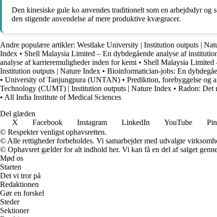
Den kinesiske gule ko anvendes traditionelt som en arbejdsdyr og 
den stigende anvendelse af mere produktive kvægracer.
Andre populære artikler:
Westlake University | Institution outputs | Na
Index
•
Shell Malaysia Limited – En dybdegående analyse af institutione
analyse af karrieremuligheder inden for kemi
•
Shell Malaysia Limited –
Institution outputs | Nature Index
•
Bioinformatician-jobs: En dybdegåen
•
University of Tanjungpura (UNTAN)
•
Prediktion, forebyggelse og a
Technology (CUMT) | Institution outputs | Nature Index
•
Radon: Det 
•
All India Institute of Medical Sciences
Del glæden
X
Facebook
Instagram
LinkedIn
YouTube
Pin
© Respekter venligst ophavsretten.
© Alle rettigheder forbeholdes. Vi samarbejder med udvalgte virksomhed
© Ophavsret gælder for alt indhold her. Vi kan få en del af salget genne
Mød os
Starten
Det vi tror på
Redaktionen
Gør en forskel
Steder
Sektioner