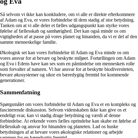
og Eva
Så selvom vi ikke kan konkludere, om vi alle er direkte efterkommere
af Adam og Eva, er vores forbindelse til dem stadig af stor betydning.
Tanken om at vi alle deler et fælles udgangspunkt kan styrke vores
følelse af fællesskab og samhørighed. Det kan også minde os om
vigtigheden af at passe på vores planet og hinanden, da vi er del af den
samme menneskelige familie.
Økologisk set kan vores forbindelse til Adam og Eva minde os om
vores ansvar for at bevare og beskytte miljøet. Fortællingen om Adam
og Eva i Edens have kan ses som en påmindelse om menneskets rolle
som forvalter af naturen. Vi har ansvar for at beskytte biodiversiteten,
bevare økosystemer og sikre en bæredygtig fremtid for kommende
generationer.
Sammenfatning
Spørgsmålet om vores forbindelse til Adam og Eva er en kompleks og
fascinerende diskussion. Selvom videnskaben ikke kan give os et
endeligt svar, kan vi stadig drage betydning og værdi af denne
forbindelse. At erkende vores fælles oprindelse kan skabe en følelse af
fællesskab og ansvar for hinanden og planeten. Lad os huske
betydningen af at bevare vores økologiske relationer og arbejde
sammen for en bæredygtig fremtid.