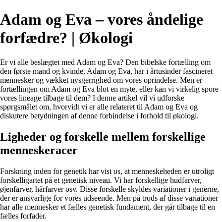
Adam og Eva – vores åndelige
forfædre? | Økologi
Er vi alle beslægtet med Adam og Eva? Den bibelske fortælling om
den første mand og kvinde, Adam og Eva, har i årtusinder fascineret
mennesker og vækket nysgerrighed om vores oprindelse. Men er
fortællingen om Adam og Eva blot en myte, eller kan vi virkelig spore
vores lineage tilbage til dem? I denne artikel vil vi udforske
spørgsmålet om, hvorvidt vi er alle relateret til Adam og Eva og
diskutere betydningen af denne forbindelse i forhold til økologi.
Ligheder og forskelle mellem forskellige
menneskeracer
Forskning inden for genetik har vist os, at menneskeheden er utroligt
forskelligartet på et genetisk niveau. Vi har forskellige hudfarver,
øjenfarver, hårfarver osv. Disse forskelle skyldes variationer i generne,
der er ansvarlige for vores udseende. Men på trods af disse variationer
har alle mennesker et fælles genetisk fundament, der går tilbage til en
fælles forfader.