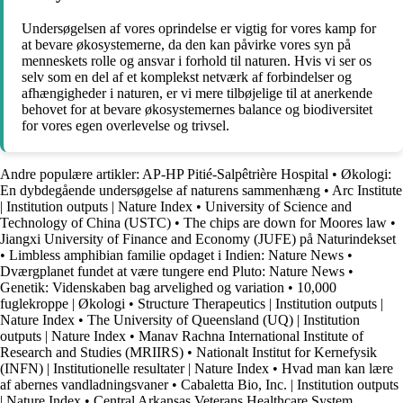
Undersøgelsen af ​​vores oprindelse er vigtig for vores kamp for
at bevare økosystemerne, da den kan påvirke vores syn på
menneskets rolle og ansvar i forhold til naturen. Hvis vi ser os
selv som en del af et komplekst netværk af forbindelser og
afhængigheder i naturen, er vi mere tilbøjelige til at anerkende
behovet for at bevare økosystemernes balance og biodiversitet
for vores egen overlevelse og trivsel.
Andre populære artikler:
AP-HP Pitié-Salpêtrière Hospital
•
Økologi:
En dybdegående undersøgelse af naturens sammenhæng
•
Arc Institute
| Institution outputs | Nature Index
•
University of Science and
Technology of China (USTC)
•
The chips are down for Moores law
•
Jiangxi University of Finance and Economy (JUFE) på Naturindekset
•
Limbless amphibian familie opdaget i Indien: Nature News
•
Dværgplanet fundet at være tungere end Pluto: Nature News
•
Genetik: Videnskaben bag arvelighed og variation
•
10,000
fuglekroppe | Økologi
•
Structure Therapeutics | Institution outputs |
Nature Index
•
The University of Queensland (UQ) | Institution
outputs | Nature Index
•
Manav Rachna International Institute of
Research and Studies (MRIIRS)
•
Nationalt Institut for Kernefysik
(INFN) | Institutionelle resultater | Nature Index
•
Hvad man kan lære
af abernes vandladningsvaner
•
Cabaletta Bio, Inc. | Institution outputs
| Nature Index
•
Central Arkansas Veterans Healthcare System