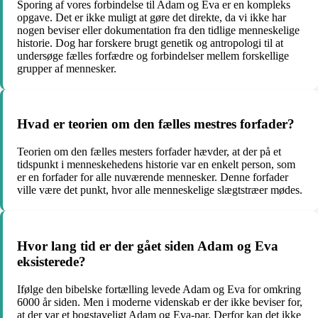
Sporing af vores forbindelse til Adam og Eva er en kompleks
opgave. Det er ikke muligt at gøre det direkte, da vi ikke har
nogen beviser eller dokumentation fra den tidlige menneskelige
historie. Dog har forskere brugt genetik og antropologi til at
undersøge fælles forfædre og forbindelser mellem forskellige
grupper af mennesker.
Hvad er teorien om den fælles mestres forfader?
Teorien om den fælles mesters forfader hævder, at der på et
tidspunkt i menneskehedens historie var en enkelt person, som
er en forfader for alle nuværende mennesker. Denne forfader
ville være det punkt, hvor alle menneskelige slægtstræer mødes.
Hvor lang tid er der gået siden Adam og Eva
eksisterede?
Ifølge den bibelske fortælling levede Adam og Eva for omkring
6000 år siden. Men i moderne videnskab er der ikke beviser for,
at der var et bogstaveligt Adam og Eva-par. Derfor kan det ikke