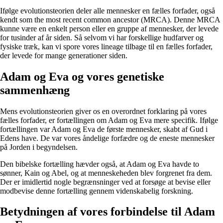
Ifølge evolutionsteorien deler alle mennesker en fælles forfader, også
kendt som the most recent common ancestor (MRCA). Denne MRCA
kunne være en enkelt person eller en gruppe af mennesker, der levede
for tusinder af år siden. Så selvom vi har forskellige hudfarver og
fysiske træk, kan vi spore vores lineage tilbage til en fælles forfader,
der levede for mange generationer siden.
Adam og Eva og vores genetiske
sammenhæng
Mens evolutionsteorien giver os en overordnet forklaring på vores
fælles forfader, er fortællingen om Adam og Eva mere specifik. Ifølge
fortællingen var Adam og Eva de første mennesker, skabt af Gud i
Edens have. De var vores åndelige forfædre og de eneste mennesker
på Jorden i begyndelsen.
Den bibelske fortælling hævder også, at Adam og Eva havde to
sønner, Kain og Abel, og at menneskeheden blev forgrenet fra dem.
Der er imidlertid nogle begrænsninger ved at forsøge at bevise eller
modbevise denne fortælling gennem videnskabelig forskning.
Betydningen af vores forbindelse til Adam