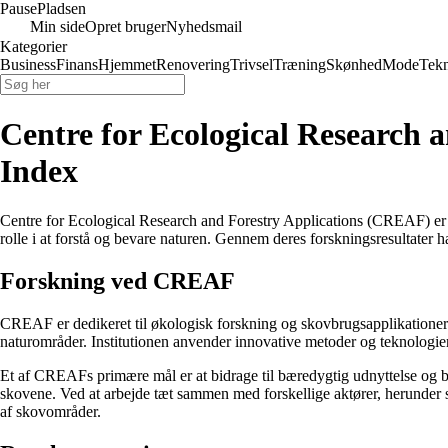
Pause
Pladsen
Min side
Opret bruger
Nyhedsmail
Kategorier
Business
Finans
Hjemmet
Renovering
Trivsel
Træning
Skønhed
Mode
Tekn
Centre for Ecological Research a
Index
Centre for Ecological Research and Forestry Applications (CREAF) er 
rolle i at forstå og bevare naturen. Gennem deres forskningsresultater 
Forskning ved CREAF
CREAF er dedikeret til økologisk forskning og skovbrugsapplikationer
naturområder. Institutionen anvender innovative metoder og teknologie
Et af CREAFs primære mål er at bidrage til bæredygtig udnyttelse og b
skovene. Ved at arbejde tæt sammen med forskellige aktører, herunder 
af skovområder.