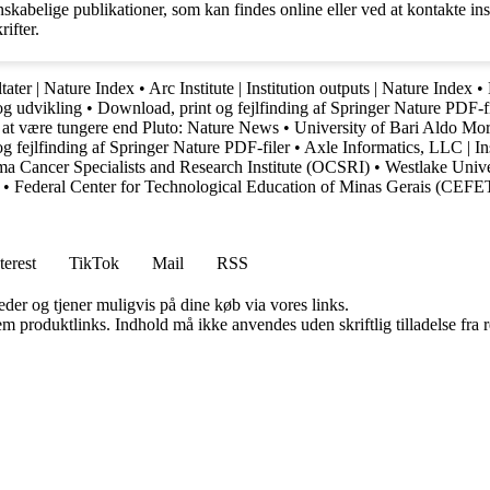
abelige publikationer, som kan findes online eller ved at kontakte inst
ifter.
ltater | Nature Index
•
Arc Institute | Institution outputs | Nature Index
•
 og udvikling
•
Download, print og fejlfinding af Springer Nature PDF-fi
at være tungere end Pluto: Nature News
•
University of Bari Aldo Mor
g fejlfinding af Springer Nature PDF-filer
•
Axle Informatics, LLC | Ins
a Cancer Specialists and Research Institute (OCSRI)
•
Westlake Univer
•
Federal Center for Technological Education of Minas Gerais (CEF
terest
TikTok
Mail
RSS
er og tjener muligvis på dine køb via vores links.
m produktlinks. Indhold må ikke anvendes uden skriftlig tilladelse fra r