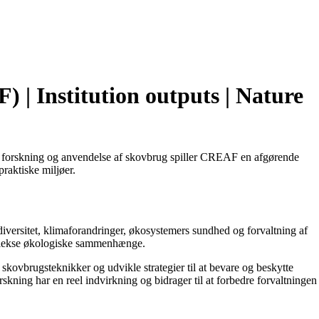
 | Institution outputs | Nature
k forskning og anvendelse af skovbrug spiller CREAF en afgørende
praktiske miljøer.
versitet, klimaforandringer, økosystemers sundhed og forvaltning af
omplekse økologiske sammenhænge.
kovbrugsteknikker og udvikle strategier til at bevare og beskytte
ning har en reel indvirkning og bidrager til at forbedre forvaltningen