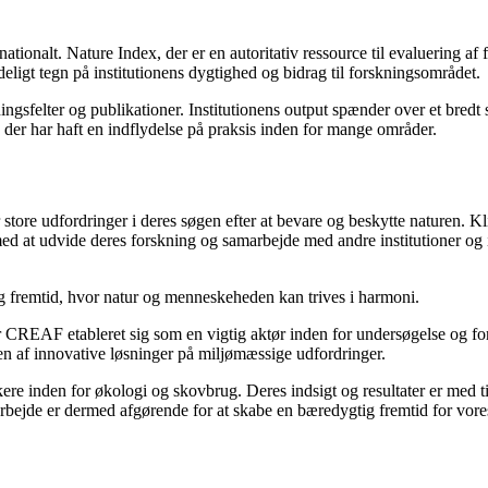
tionalt. Nature Index, der er en autoritativ ressource til evaluering af 
eligt tegn på institutionens dygtighed og bidrag til forskningsområdet.
ningsfelter og publikationer. Institutionens output spænder over et bred
, der har haft en indflydelse på praksis inden for mange områder.
store udfordringer i deres søgen efter at bevare og beskytte naturen. Kl
at udvide deres forskning og samarbejde med andre institutioner og int
ig fremtid, hvor natur og menneskeheden kan trives i harmoni.
 CREAF etableret sig som en vigtig aktør inden for undersøgelse og fo
ngen af innovative løsninger på miljømæssige udfordringer.
e inden for økologi og skovbrug. Deres indsigt og resultater er med til
arbejde er dermed afgørende for at skabe en bæredygtig fremtid for vore