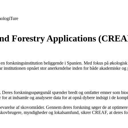
ologi
Ture
nd Forestry Applications (CREAF)
en forskningsinstitution beliggende i Spanien. Med fokus på økologis
har institutionen opnået stor anerkendelse inden for både akademiske og 
. Deres forskningsspørgsmål spænder bredt og omfatter emner som biodi
r for at indsamle og analysere data for at opnå dybere indsigt i de k
evarelse af skovområder. Gennem deres forskning søger de at optimere s
skovbrugere, myndigheder og lokalsamfund, sikrer CREAF, at deres forsk