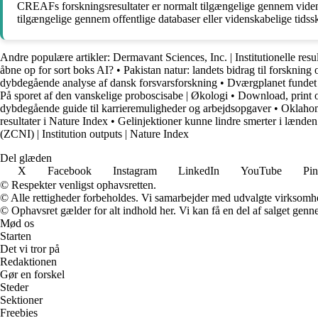
CREAFs forskningsresultater er normalt tilgængelige gennem vidensk
tilgængelige gennem offentlige databaser eller videnskabelige tidsskr
Andre populære artikler:
Dermavant Sciences, Inc. | Institutionelle resu
åbne op for sort boks AI?
•
Pakistan natur: landets bidrag til forskning
dybdegående analyse af dansk forsvarsforskning
•
Dværgplanet fundet 
På sporet af den vanskelige proboscisabe | Økologi
•
Download, print o
dybdegående guide til karrieremuligheder og arbejdsopgaver
•
Oklahom
resultater i Nature Index
•
Gelinjektioner kunne lindre smerter i lænden
(ZCNI) | Institution outputs | Nature Index
Del glæden
X
Facebook
Instagram
LinkedIn
YouTube
Pin
© Respekter venligst ophavsretten.
© Alle rettigheder forbeholdes. Vi samarbejder med udvalgte virksomhed
© Ophavsret gælder for alt indhold her. Vi kan få en del af salget genne
Mød os
Starten
Det vi tror på
Redaktionen
Gør en forskel
Steder
Sektioner
Freebies