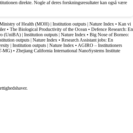
itutionen direkte. Nogle af deres forskningsresultater kan også være
Ministry of Health (MOH) | Institution outputs | Nature Index
•
Kan vi
ler
•
The Biological Productivity of the Ocean
•
Defence Research: En
o (UniBA) | Institution outputs | Nature Index
•
Big Nose of Borneo:
titution outputs | Nature Index
•
Research Assistant jobs: En
sity | Institution outputs | Nature Index
•
AGIRO – Institutioners
ET-MG)
•
Zhejiang California International NanoSystems Institute
ettighedshaver.