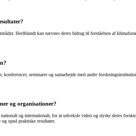
esultater?
råder. Heriblandt kan nævnes deres bidrag til forståelsen af klimafora
en?
konferencer, seminarer og samarbejde med andre forskningsinstitutione
er og organisationer?
ationalt og internationalt, for at udveksle viden og styrke deres for
e og opnå praktiske resultater.