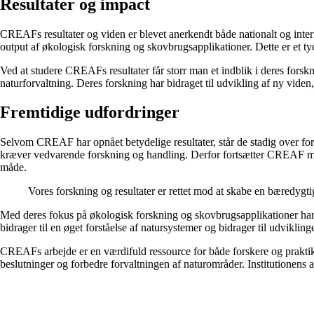
Resultater og impact
CREAFs resultater og viden er blevet anerkendt både nationalt og interna
output af økologisk forskning og skovbrugsapplikationer. Dette er et tyd
Ved at studere CREAFs resultater får storr man et indblik i deres forsk
naturforvaltning. Deres forskning har bidraget til udvikling af ny viden
Fremtidige udfordringer
Selvom CREAF har opnået betydelige resultater, står de stadig over for 
kræver vedvarende forskning og handling. Derfor fortsætter CREAF med 
måde.
Vores forskning og resultater er rettet mod at skabe en bæredygt
Med deres fokus på økologisk forskning og skovbrugsapplikationer har
bidrager til en øget forståelse af natursystemer og bidrager til udvikli
CREAFs arbejde er en værdifuld ressource for både forskere og praktiker
beslutninger og forbedre forvaltningen af naturområder. Institutionens 