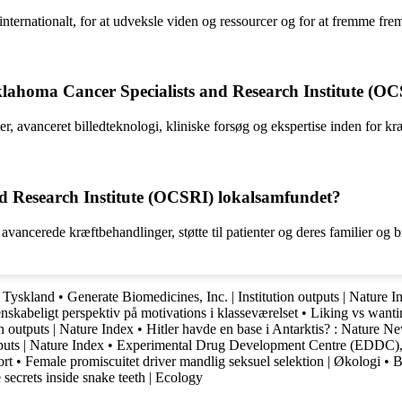
nternationalt, for at udveksle viden og ressourcer og for at fremme fre
 Oklahoma Cancer Specialists and Research Institute (O
er, avanceret billedteknologi, kliniske forsøg og ekspertise inden for k
d Research Institute (OCSRI) lokalsamfundet?
avancerede kræftbehandlinger, støtte til patienter og deres familier o
i Tyskland
•
Generate Biomedicines, Inc. | Institution outputs | Nature I
skabeligt perspektiv på motivations i klasseværelset
•
Liking vs wanti
n outputs | Nature Index
•
Hitler havde en base i Antarktis? : Nature N
puts | Nature Index
•
Experimental Drug Development Centre (EDDC
ort
•
Female promiscuitet driver mandlig seksuel selektion | Økologi
•
B
 secrets inside snake teeth | Ecology