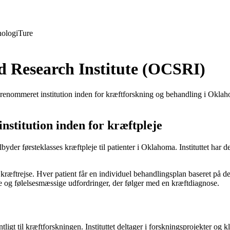
ologi
Ture
d Research Institute (OCSRI)
nommeret institution inden for kræftforskning og behandling i Oklahoma
nstitution inden for kræftpleje
byder førsteklasses kræftpleje til patienter i Oklahoma. Instituttet har 
s kræftrejse. Hver patient får en individuel behandlingsplan baseret på d
ke og følelsesmæssige udfordringer, der følger med en kræftdiagnose.
igt til kræftforskningen. Instituttet deltager i forskningsprojekter og 