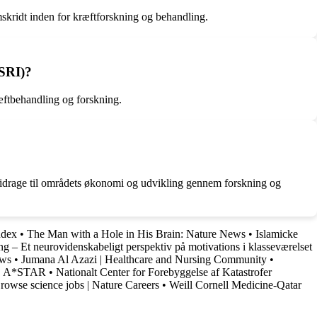
mskridt inden for kræftforskning og behandling.
CSRI)?
ræftbehandling og forskning.
g bidrage til områdets økonomi og udvikling gennem forskning og
ndex
•
The Man with a Hole in His Brain: Nature News
•
Islamicke
ng – Et neurovidenskabeligt perspektiv på motivations i klasseværelset
ews
•
Jumana Al Azazi | Healthcare and Nursing Community
•
), A*STAR
•
Nationalt Center for Forebyggelse af Katastrofer
rowse science jobs | Nature Careers
•
Weill Cornell Medicine-Qatar