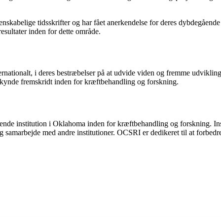
denskabelige tidsskrifter og har fået anerkendelse for deres dybdegående
esultater inden for dette område.
rnationalt, i deres bestræbelser på at udvide viden og fremme udviklin
mskynde fremskridt inden for kræftbehandling og forskning.
e institution i Oklahoma inden for kræftbehandling og forskning. Institu
samarbejde med andre institutioner. OCSRI er dedikeret til at forbedre