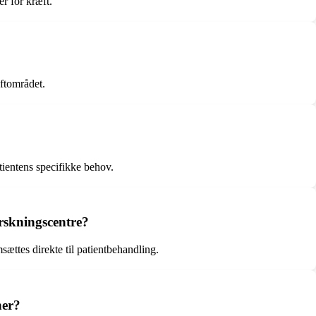
r for kræft.
æftområdet.
tientens specifikke behov.
rskningscentre?
sættes direkte til patientbehandling.
ner?