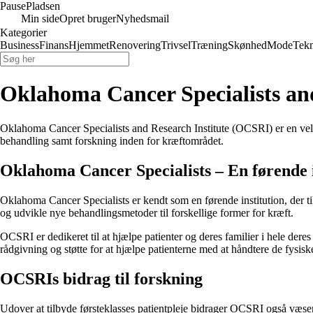
Pause
Pladsen
Min side
Opret bruger
Nyhedsmail
Kategorier
Business
Finans
Hjemmet
Renovering
Trivsel
Træning
Skønhed
Mode
Tekn
Oklahoma Cancer Specialists an
Oklahoma Cancer Specialists and Research Institute (OCSRI) er en velre
behandling samt forskning inden for kræftområdet.
Oklahoma Cancer Specialists – En førende i
Oklahoma Cancer Specialists er kendt som en førende institution, der til
og udvikle nye behandlingsmetoder til forskellige former for kræft.
OCSRI er dedikeret til at hjælpe patienter og deres familier i hele dere
rådgivning og støtte for at hjælpe patienterne med at håndtere de fysis
OCSRIs bidrag til forskning
Udover at tilbyde førsteklasses patientpleje bidrager OCSRI også væsentl