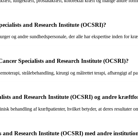
æft, lungekræft, prostatakræft, kolorektal kræft og mange andre forme
ecialists and Research Institute (OCSRI)?
rurger og andre sundhedspersonale, der alle har ekspertise inden for kr
ancer Specialists and Research Institute (OCSRI)?
oterapi, strålebehandling, kirurgi og målrettet terapi, afhængigt af pa
ists and Research Institute (OCSRI) og andre kræftfo
isk behandling af kræftpatienter, hvilket betyder, at deres resultater om
and Research Institute (OCSRI) med andre institutio