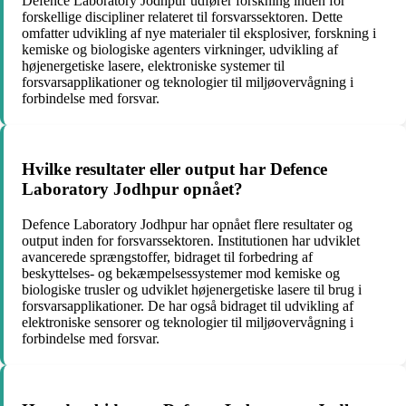
Defence Laboratory Jodhpur udfører forskning inden for
forskellige discipliner relateret til forsvarssektoren. Dette
omfatter udvikling af nye materialer til eksplosiver, forskning i
kemiske og biologiske agenters virkninger, udvikling af
højenergetiske lasere, elektroniske systemer til
forsvarsapplikationer og teknologier til miljøovervågning i
forbindelse med forsvar.
Hvilke resultater eller output har Defence
Laboratory Jodhpur opnået?
Defence Laboratory Jodhpur har opnået flere resultater og
output inden for forsvarssektoren. Institutionen har udviklet
avancerede sprængstoffer, bidraget til forbedring af
beskyttelses- og bekæmpelsessystemer mod kemiske og
biologiske trusler og udviklet højenergetiske lasere til brug i
forsvarsapplikationer. De har også bidraget til udvikling af
elektroniske sensorer og teknologier til miljøovervågning i
forbindelse med forsvar.