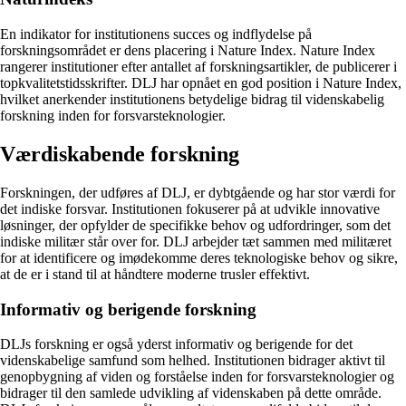
En indikator for institutionens succes og indflydelse på
forskningsområdet er dens placering i Nature Index. Nature Index
rangerer institutioner efter antallet af forskningsartikler, de publicerer i
topkvalitetstidsskrifter. DLJ har opnået en god position i Nature Index,
hvilket anerkender institutionens betydelige bidrag til videnskabelig
forskning inden for forsvarsteknologier.
Værdiskabende forskning
Forskningen, der udføres af DLJ, er dybtgående og har stor værdi for
det indiske forsvar. Institutionen fokuserer på at udvikle innovative
løsninger, der opfylder de specifikke behov og udfordringer, som det
indiske militær står over for. DLJ arbejder tæt sammen med militæret
for at identificere og imødekomme deres teknologiske behov og sikre,
at de er i stand til at håndtere moderne trusler effektivt.
Informativ og berigende forskning
DLJs forskning er også yderst informativ og berigende for det
videnskabelige samfund som helhed. Institutionen bidrager aktivt til
genopbygning af viden og forståelse inden for forsvarsteknologier og
bidrager til den samlede udvikling af videnskaben på dette område.