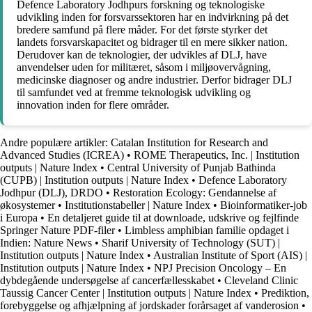
Defence Laboratory Jodhpurs forskning og teknologiske
udvikling inden for forsvarssektoren har en indvirkning på det
bredere samfund på flere måder. For det første styrker det
landets forsvarskapacitet og bidrager til en mere sikker nation.
Derudover kan de teknologier, der udvikles af DLJ, have
anvendelser uden for militæret, såsom i miljøovervågning,
medicinske diagnoser og andre industrier. Derfor bidrager DLJ
til samfundet ved at fremme teknologisk udvikling og
innovation inden for flere områder.
Andre populære artikler:
Catalan Institution for Research and
Advanced Studies (ICREA)
•
ROME Therapeutics, Inc. | Institution
outputs | Nature Index
•
Central University of Punjab Bathinda
(CUPB) | Institution outputs | Nature Index
•
Defence Laboratory
Jodhpur (DLJ), DRDO
•
Restoration Ecology: Gendannelse af
økosystemer
•
Institutionstabeller | Nature Index
•
Bioinformatiker-job
i Europa
•
En detaljeret guide til at downloade, udskrive og fejlfinde
Springer Nature PDF-filer
•
Limbless amphibian familie opdaget i
Indien: Nature News
•
Sharif University of Technology (SUT) |
Institution outputs | Nature Index
•
Australian Institute of Sport (AIS) |
Institution outputs | Nature Index
•
NPJ Precision Oncology – En
dybdegående undersøgelse af cancerfællesskabet
•
Cleveland Clinic
Taussig Cancer Center | Institution outputs | Nature Index
•
Prediktion,
forebyggelse og afhjælpning af jordskader forårsaget af vanderosion
•