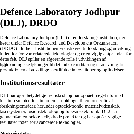
Defence Laboratory Jodhpur
(DLJ), DRDO
Defence Laboratory Jodhpur (DLJ) er en forskningsinstitution, der
hører under Defence Research and Development Organisation
(DRDO) i Indien. Institutionen er dedikeret til forskning og udvikling
inden for forsvarsrelaterede teknologier og er en vigtig aktør inden for
dette felt. DLJ spiller en afgørende rolle i udviklingen af
højteknologiske løsninger til det indiske militær og er ansvarlig for
produktionen af adskillige værdifulde innovationer og opfindelser.
Institutionsresultater
DLJ har gjort betydelige fremskridt og har opnået meget i form af
institutresultater. Institutionen har bidraget til en bred vifte af
forskningsområder, herunder optoelektronik, materialvidenskab,
lasersystemer, fusionsteknologi og forsvarselektronik. DLJ har
gennemført en række vellykkede projekter og har opnået vigtige
resultater inden for avancerede teknologier.
Naturindeks