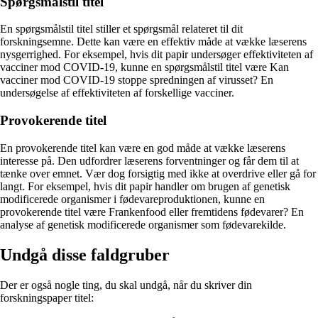
Spørgsmålstil titel
En spørgsmålstil titel stiller et spørgsmål relateret til dit
forskningsemne. Dette kan være en effektiv måde at vække læserens
nysgerrighed. For eksempel, hvis dit papir undersøger effektiviteten af
vacciner mod COVID-19, kunne en spørgsmålstil titel være Kan
vacciner mod COVID-19 stoppe spredningen af virusset? En
undersøgelse af effektiviteten af forskellige vacciner.
Provokerende titel
En provokerende titel kan være en god måde at vække læserens
interesse på. Den udfordrer læserens forventninger og får dem til at
tænke over emnet. Vær dog forsigtig med ikke at overdrive eller gå for
langt. For eksempel, hvis dit papir handler om brugen af genetisk
modificerede organismer i fødevareproduktionen, kunne en
provokerende titel være Frankenfood eller fremtidens fødevarer? En
analyse af genetisk modificerede organismer som fødevarekilde.
Undgå disse faldgruber
Der er også nogle ting, du skal undgå, når du skriver din
forskningspaper titel: