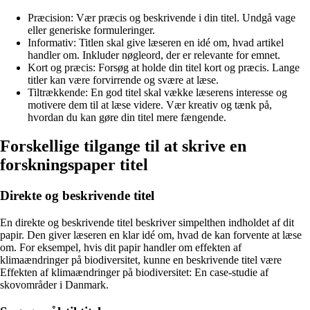
Præcision: Vær præcis og beskrivende i din titel. Undgå vage
eller generiske formuleringer.
Informativ: Titlen skal give læseren en idé om, hvad artikel
handler om. Inkluder nøgleord, der er relevante for emnet.
Kort og præcis: Forsøg at holde din titel kort og præcis. Lange
titler kan være forvirrende og svære at læse.
Tiltrækkende: En god titel skal vække læserens interesse og
motivere dem til at læse videre. Vær kreativ og tænk på,
hvordan du kan gøre din titel mere fængende.
Forskellige tilgange til at skrive en
forskningspaper titel
Direkte og beskrivende titel
En direkte og beskrivende titel beskriver simpelthen indholdet af dit
papir. Den giver læseren en klar idé om, hvad de kan forvente at læse
om. For eksempel, hvis dit papir handler om effekten af
klimaændringer på biodiversitet, kunne en beskrivende titel være
Effekten af klimaændringer på biodiversitet: En case-studie af
skovområder i Danmark.