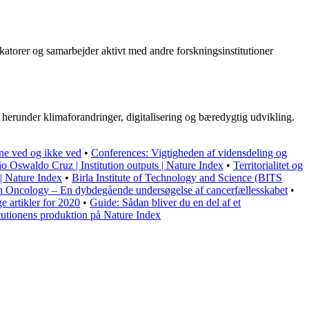
katorer og samarbejder aktivt med andre forskningsinstitutioner
 herunder klimaforandringer, digitalisering og bæredygtig udvikling.
ne ved og ikke ved
•
Conferences: Vigtigheden af vidensdeling og
o Oswaldo Cruz | Institution outputs | Nature Index
•
Territorialitet og
 | Nature Index
•
Birla Institute of Technology and Science (BITS
n Oncology – En dybdegående undersøgelse af cancerfællesskabet
•
e artikler for 2020
•
Guide: Sådan bliver du en del af et
tutionens produktion på Nature Index