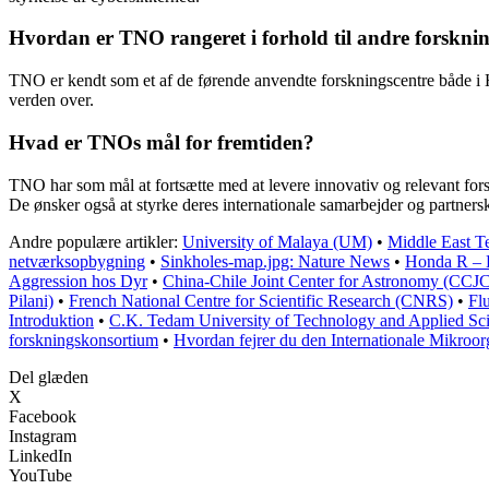
Hvordan er TNO rangeret i forhold til andre forsknin
TNO er kendt som et af de førende anvendte forskningscentre både i Ho
verden over.
Hvad er TNOs mål for fremtiden?
TNO har som mål at fortsætte med at levere innovativ og relevant fors
De ønsker også at styrke deres internationale samarbejder og partners
Andre populære artikler:
University of Malaya (UM)
•
Middle East T
netværksopbygning
•
Sinkholes-map.jpg: Nature News
•
Honda R – 
Aggression hos Dyr
•
China-Chile Joint Center for Astronomy (CCJ
Pilani)
•
French National Centre for Scientific Research (CNRS)
•
Flu
Introduktion
•
C.K. Tedam University of Technology and Applied 
forskningskonsortium
•
Hvordan fejrer du den Internationale Mikroo
Del glæden
X
Facebook
Instagram
LinkedIn
YouTube