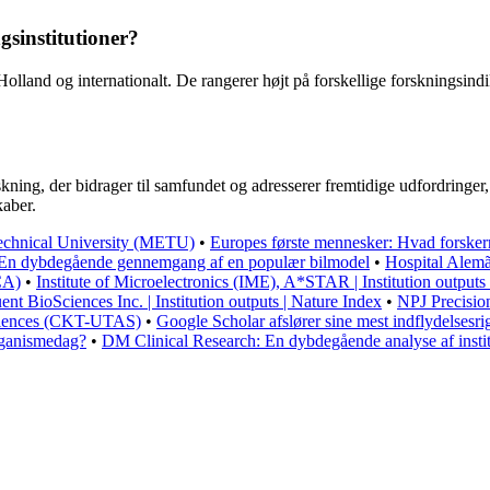
gsinstitutioner?
lland og internationalt. De rangerer højt på forskellige forskningsindi
kning, der bidrager til samfundet og adresserer fremtidige udfordringer,
kaber.
echnical University (METU)
•
Europes første mennesker: Hvad forsker
En dybdegående gennemgang af en populær bilmodel
•
Hospital Alemã
CA)
•
Institute of Microelectronics (IME), A*STAR | Institution outputs
ent BioSciences Inc. | Institution outputs | Nature Index
•
NPJ Precisio
Sciences (CKT-UTAS)
•
Google Scholar afslører sine mest indflydelsesrig
rganismedag?
•
DM Clinical Research: En dybdegående analyse af insti