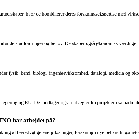
nerskaber, hvor de kombinerer deres forskningsekspertise med virksom
 samfundets udfordringer og behov. De skaber også økonomisk værdi ge
r fysik, kemi, biologi, ingeniørvirksomhed, datalogi, medicin og økono
e regering og EU. De modtager også indtægter fra projekter i samarbej
 TNO har arbejdet på?
kling af bæredygtige energiløsninger, forskning i nye behandlingsmetod