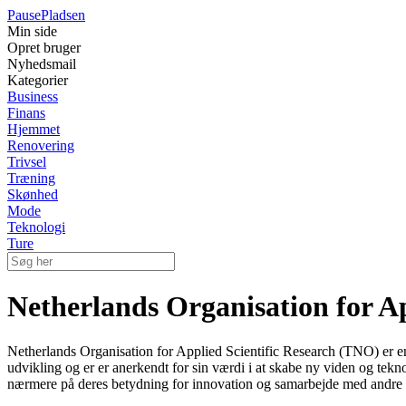
Pause
Pladsen
Min side
Opret bruger
Nyhedsmail
Kategorier
Business
Finans
Hjemmet
Renovering
Trivsel
Træning
Skønhed
Mode
Teknologi
Ture
Netherlands Organisation for A
Netherlands Organisation for Applied Scientific Research (TNO) er en
udvikling og er er anerkendt for sin værdi i at skabe ny viden og tekno
nærmere på deres betydning for innovation og samarbejde med andre in