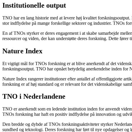
Institutionelle output
TNO har en lang historie med at levere høj kvalitet forskningsoutput. 
stor indflydelse på mange forskellige sektorer og industrier. TNOs fo
En af TNOs styrker er deres engagement i at skabe samarbejde mellem f
ressourcer og viden, der kan understøtte deres forskning. Dette fører t
Nature Index
Et vigtigt mål for TNOs forskning er at blive anerkendt af det vidensk
forskningsoutput. TNO har opnået betydelig anerkendelse inden for Natu
Nature Index rangerer institutioner efter antallet af offentliggjorte art
forskning er af høj standard og er relevant for det videnskabelige sa
TNO i Nederlandene
TNO er anerkendt som en ledende institution inden for anvendt vidensk
TNOs forskning har haft en positiv indflydelse på innovation og udvik
Den bredde og dybde af TNOs forskningsaktiviteter styrker Nederland
sundhed og teknologi. Deres forskning har ført til nye opdagelser og lø