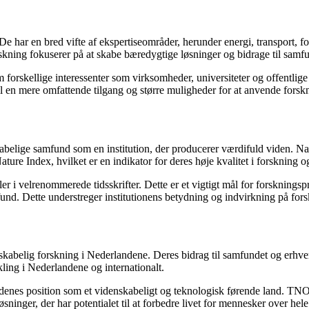
De har en bred vifte af ekspertiseområder, herunder energi, transport, fo
rskning fokuserer på at skabe bæredygtige løsninger og bidrage til samf
orskellige interessenter som virksomheder, universiteter og offentlige
il en mere omfattende tilgang og større muligheder for at anvende forskn
abelige samfund som en institution, der producerer værdifuld viden. Nat
re Index, hvilket er en indikator for deres høje kvalitet i forskning og
ikler i velrenommerede tidsskrifter. Dette er et vigtigt mål for forskning
mfund. Dette understreger institutionens betydning og indvirkning på fo
abelig forskning i Nederlandene. Deres bidrag til samfundet og erhvervs
ling i Nederlandene og internationalt.
enes position som et videnskabeligt og teknologisk førende land. TNO 
sninger, der har potentialet til at forbedre livet for mennesker over hel