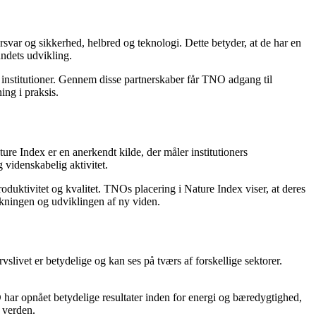
rsvar og sikkerhed, helbred og teknologi. Dette betyder, at de har en
undets udvikling.
 institutioner. Gennem disse partnerskaber får TNO adgang til
ing i praksis.
ure Index er en anerkendt kilde, der måler institutioners
 videnskabelig aktivitet.
sproduktivitet og kvalitet. TNOs placering i Nature Index viser, at deres
rskningen og udviklingen af ny viden.
livet er betydelige og kan ses på tværs af forskellige sektorer.
har opnået betydelige resultater inden for energi og bæredygtighed,
e verden.