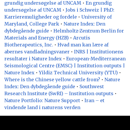
grundig undersøgelse af UNCAM
•
En grundig
undersøgelse af UNCAM
•
Jobs i Schweiz | PhD:
Karrieremuligheder og fordele
•
University of
Maryland, College Park
•
Nature Index: Den
dybdegående guide
•
Helmholtz-Zentrum Berlin for
Materials and Energy (HZB)
•
Arcutis
Biotherapeutics, Inc.
•
Hvad man kan lære af
abernes vandladningsvaner
•
INRS | Institutionens
resultater i Nature Index
•
European-Mediterranean
Seismological Centre (EMSC) | Institution outputs |
Nature Index
•
Yildiz Technical University (YTU)
•
Where is the Chinese yellow cattle from?
•
Nature
Index: Den dybdegående guide
•
Southwest
Research Institute (SwRI) – Institution outputs
•
Nature Portfolio: Nature Support
•
Iran – et
vindende land i naturens verden