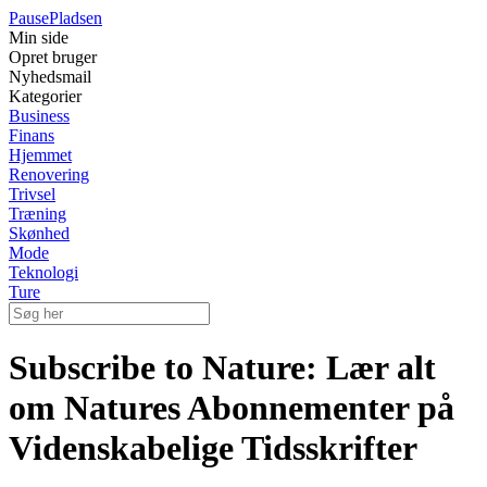
Pause
Pladsen
Min side
Opret bruger
Nyhedsmail
Kategorier
Business
Finans
Hjemmet
Renovering
Trivsel
Træning
Skønhed
Mode
Teknologi
Ture
Subscribe to Nature: Lær alt
om Natures Abonnementer på
Videnskabelige Tidsskrifter