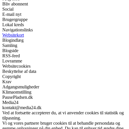
Bliv abonnent
Social
E-mail nyt
Brugergruppe
Lokal kreds
Navigationslinks
Websitekort
Blogindlæg
Samling
Blogside
RSS-feed
Lovramme
Websitecookies
Beskyttelse af data
Copyright
Krav
Adgangsmuligheder
Klimaomstilling
PausePladsen.dk
Media24
kontakt@media24.dk
Ved at fortsætte accepterer du, at vi anvender cookies til statistik og
tilpasning.
Vi og vores partnere bruger cookies til at behandle persondata og
gemme oplysninger på din enhed. Du kan til enhver tid ændre dine