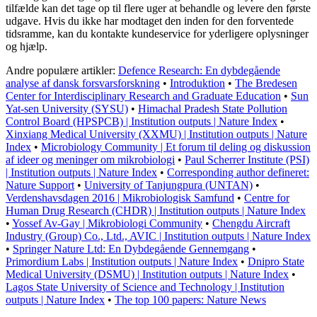
tilfælde kan det tage op til flere uger at behandle og levere den første
udgave. Hvis du ikke har modtaget den inden for den forventede
tidsramme, kan du kontakte kundeservice for yderligere oplysninger
og hjælp.
Andre populære artikler:
Defence Research: En dybdegående
analyse af dansk forsvarsforskning
•
Introduktion
•
The Bredesen
Center for Interdisciplinary Research and Graduate Education
•
Sun
Yat-sen University (SYSU)
•
Himachal Pradesh State Pollution
Control Board (HPSPCB) | Institution outputs | Nature Index
•
Xinxiang Medical University (XXMU) | Institution outputs | Nature
Index
•
Microbiology Community | Et forum til deling og diskussion
af ideer og meninger om mikrobiologi
•
Paul Scherrer Institute (PSI)
| Institution outputs | Nature Index
•
Corresponding author defineret:
Nature Support
•
University of Tanjungpura (UNTAN)
•
Verdenshavsdagen 2016 | Mikrobiologisk Samfund
•
Centre for
Human Drug Research (CHDR) | Institution outputs | Nature Index
•
Yossef Av-Gay | Mikrobiologi Community
•
Chengdu Aircraft
Industry (Group) Co., Ltd., AVIC | Institution outputs | Nature Index
•
Springer Nature Ltd: En Dybdegående Gennemgang
•
Primordium Labs | Institution outputs | Nature Index
•
Dnipro State
Medical University (DSMU) | Institution outputs | Nature Index
•
Lagos State University of Science and Technology | Institution
outputs | Nature Index
•
The top 100 papers: Nature News