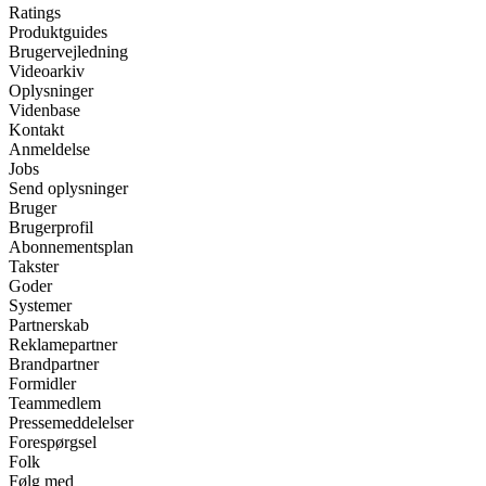
Ratings
Produktguides
Brugervejledning
Videoarkiv
Oplysninger
Videnbase
Kontakt
Anmeldelse
Jobs
Send oplysninger
Bruger
Brugerprofil
Abonnementsplan
Takster
Goder
Systemer
Partnerskab
Reklamepartner
Brandpartner
Formidler
Teammedlem
Pressemeddelelser
Forespørgsel
Folk
Følg med