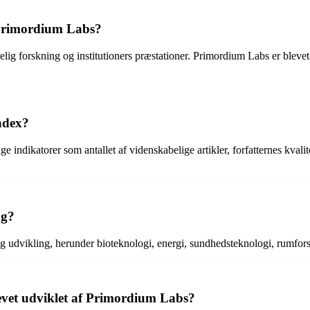
 Primordium Labs?
lig forskning og institutioners præstationer. Primordium Labs er blevet
Index?
ge indikatorer som antallet af videnskabelige artikler, forfatternes kvalit
ng?
 udvikling, herunder bioteknologi, energi, sundhedsteknologi, rumfors
levet udviklet af Primordium Labs?