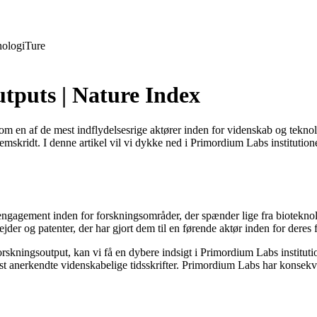
ologi
Ture
utputs | Nature Index
g som en af de mest indflydelsesrige aktører inden for videnskab og tek
remskridt. I denne artikel vil vi dykke ned i Primordium Labs institution
g engagement inden for forskningsområder, der spænder lige fra bioteknol
jder og patenter, der har gjort dem til en førende aktør inden for deres f
rskningsoutput, kan vi få en dybere indsigt i Primordium Labs institutio
 mest anerkendte videnskabelige tidsskrifter. Primordium Labs har konsek