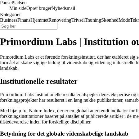
Pause
Pladsen
Min side
Opret bruger
Nyhedsmail
Kategorier
Business
Finans
Hjemmet
Renovering
Trivsel
Træning
Skønhed
Mode
Tekn
Primordium Labs | Institution o
Primordium Labs er et førende forskningsinstitut, der har etableret si
formået at skabe vigtige bidrag til videnskabelig viden og industrielle f
landskab.
Institutionelle resultater
Primordium Labs institutionelle resultater afspejler deres ekspertise o
forskningsprojekter har resulteret i en lang række publikationer, samarbe
Med hjælp fra Nature Index, der er en globalt anerkendt indikator for fo
forskningsinstitutioner baseret på antallet af publicerede artikler i de
tilstedeværelse inden for forskellige discipliner.
Betydning for det globale videnskabelige landskab