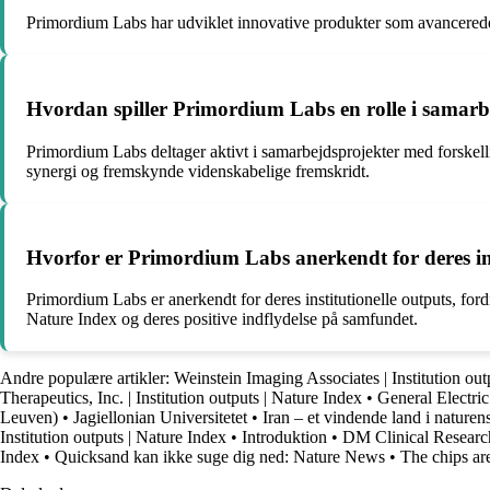
Primordium Labs har udviklet innovative produkter som avancerede 
Hvordan spiller Primordium Labs en rolle i samarb
Primordium Labs deltager aktivt i samarbejdsprojekter med forskell
synergi og fremskynde videnskabelige fremskridt.
Hvorfor er Primordium Labs anerkendt for deres ins
Primordium Labs er anerkendt for deres institutionelle outputs, fordi
Nature Index og deres positive indflydelse på samfundet.
Andre populære artikler:
Weinstein Imaging Associates | Institution out
Therapeutics, Inc. | Institution outputs | Nature Index
•
General Electric
Leuven)
•
Jagiellonian Universitetet
•
Iran – et vindende land i naturen
Institution outputs | Nature Index
•
Introduktion
•
DM Clinical Research
Index
•
Quicksand kan ikke suge dig ned: Nature News
•
The chips a