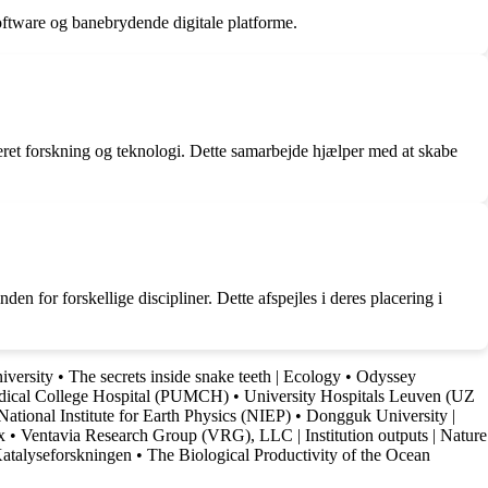
oftware og banebrydende digitale platforme.
eret forskning og teknologi. Dette samarbejde hjælper med at skabe
en for forskellige discipliner. Dette afspejles i deres placering i
iversity
•
The secrets inside snake teeth | Ecology
•
Odyssey
dical College Hospital (PUMCH)
•
University Hospitals Leuven (UZ
National Institute for Earth Physics (NIEP)
•
Dongguk University |
x
•
Ventavia Research Group (VRG), LLC | Institution outputs | Nature
Katalyseforskningen
•
The Biological Productivity of the Ocean