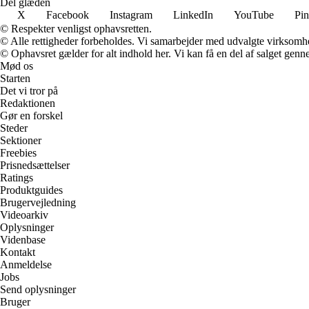
Del glæden
X
Facebook
Instagram
LinkedIn
YouTube
Pin
© Respekter venligst ophavsretten.
© Alle rettigheder forbeholdes. Vi samarbejder med udvalgte virksomhed
© Ophavsret gælder for alt indhold her. Vi kan få en del af salget genne
Mød os
Starten
Det vi tror på
Redaktionen
Gør en forskel
Steder
Sektioner
Freebies
Prisnedsættelser
Ratings
Produktguides
Brugervejledning
Videoarkiv
Oplysninger
Videnbase
Kontakt
Anmeldelse
Jobs
Send oplysninger
Bruger