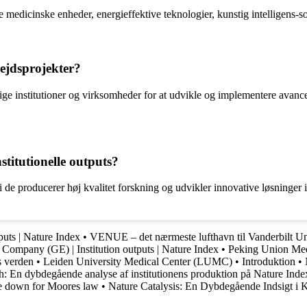
medicinske enheder, energieffektive teknologier, kunstig intelligens-s
ejdsprojekter?
ige institutioner og virksomheder for at udvikle og implementere avanc
titutionelle outputs?
 de producerer høj kvalitet forskning og udvikler innovative løsninger ind
puts | Nature Index
•
VENUE – det nærmeste lufthavn til Vanderbilt Un
 Company (GE) | Institution outputs | Nature Index
•
Peking Union Me
s verden
•
Leiden University Medical Center (LUMC)
•
Introduktion
•
: En dybdegående analyse af institutionens produktion på Nature Inde
re down for Moores law
•
Nature Catalysis: En Dybdegående Indsigt i 