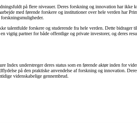
dningsfuldt på flere niveauer. Deres forskning og innovation har ikke k
arbejde med førende forskere og institutioner over hele verden har Pr
e forskningsmuligheder.
kke talentfulde forskere og studerende fra hele verden. Dette bidrager t
vigtig partner for både offentlige og private investorer, og deres resulta
ature Index understreger deres status som en førende aktør inden for vid
lydelse på den praktiske anvendelse af forskning og innovation. Deres e
remtidige videnskabelige gennembrud.