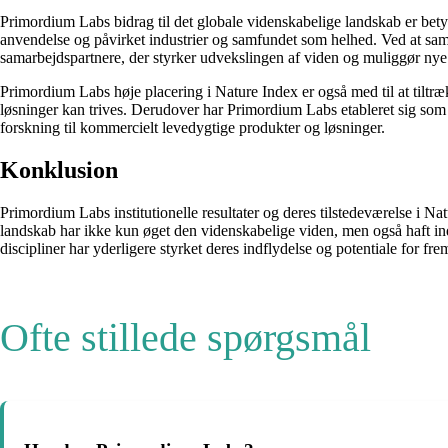
Primordium Labs bidrag til det globale videnskabelige landskab er bety
anvendelse og påvirket industrier og samfundet som helhed. Ved at sam
samarbejdspartnere, der styrker udvekslingen af viden og muliggør ny
Primordium Labs høje placering i Nature Index er også med til at tiltræ
løsninger kan trives. Derudover har Primordium Labs etableret sig som en 
forskning til kommercielt levedygtige produkter og løsninger.
Konklusion
Primordium Labs institutionelle resultater og deres tilstedeværelse i N
landskab har ikke kun øget den videnskabelige viden, men også haft indf
discipliner har yderligere styrket deres indflydelse og potentiale for f
Ofte stillede spørgsmål